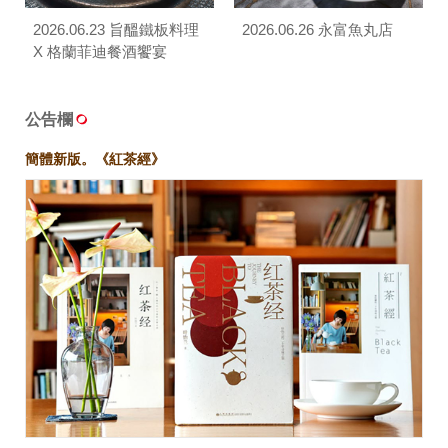
2026.06.23 旨醞鐵板料理
2026.06.26 永富魚丸店
X 格蘭菲迪餐酒饗宴
公告欄
簡體新版。《紅茶經》