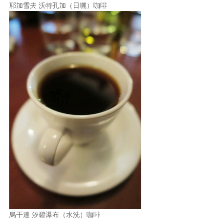
耶加雪夫 沃特孔加（日曬）咖啡
烏干達 汐碧瀑布（水洗）咖啡