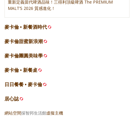
重新定義當代啤酒品味！三得利頂級啤酒 The PREMIUM
MALT’S 2026 質感進化！
麥卡倫 • 新餐酒時代
麥卡倫甜蜜新浪潮
麥卡倫團圓美味學
麥卡倫 • 新餐桌
日日餐餐 • 麥卡倫
居心誌
網站空間
採智邦生活館
虛擬主機