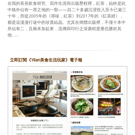
在我的長長飲食研究、寫作生涯與出版歷程裡，紅茶，始終是此
中格外佔有一席之地的一類——自二十多歲沉浸投入至今已逾三
十年，而從2005年的《尋味．紅茶》到2017年的《紅茶經》，
都是這漫漫行途中的珍貴結晶。尤其在簡體出版裡，不僅十本中
所佔有二，且兩本加起來，流傳與印行之深廣程度應也勝於其
他……
立即訂閱《Yilan美食生活玩家》電子報