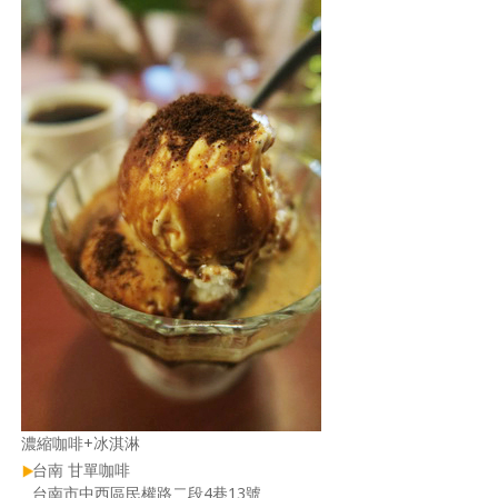
濃縮咖啡+冰淇淋
台南 甘單咖啡
台南市中西區民權路二段4巷13號