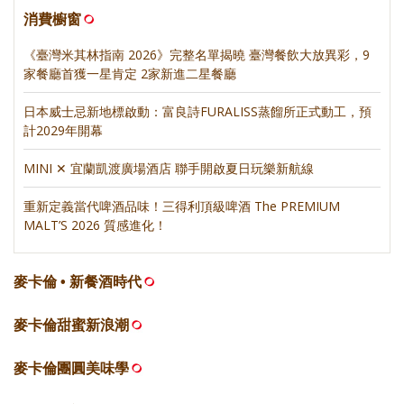
消費櫥窗
《臺灣米其林指南 2026》完整名單揭曉 臺灣餐飲大放異彩，9
家餐廳首獲一星肯定 2家新進二星餐廳
日本威士忌新地標啟動：富良詩FURALISS蒸餾所正式動工，預
計2029年開幕
MINI ✕ 宜蘭凱渡廣場酒店 聯手開啟夏日玩樂新航線
重新定義當代啤酒品味！三得利頂級啤酒 The PREMIUM
MALT’S 2026 質感進化！
麥卡倫 • 新餐酒時代
麥卡倫甜蜜新浪潮
麥卡倫團圓美味學