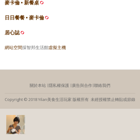
麥卡倫 • 新餐桌
日日餐餐 • 麥卡倫
居心誌
網站空間
採智邦生活館
虛擬主機
關於本站
∣
隱私權保護
∣
廣告與合作
∣
聯絡我們
Copyright © 2018 Yilan美食生活玩家 版權所有 未經授權禁止轉貼或節錄