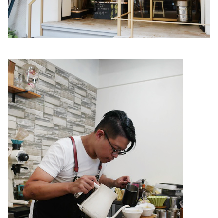
照相簿
影音區
創意出版服務
歷史區
關於Yilan
個人著作
活動實況記錄
媒體報導一覽
合作與代言
訂閱電子報