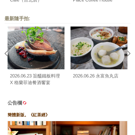
最新隨手拍:
2026.06.23 旨醞鐵板料理
2026.06.26 永富魚丸店
X 格蘭菲迪餐酒饗宴
公告欄
簡體新版。《紅茶經》