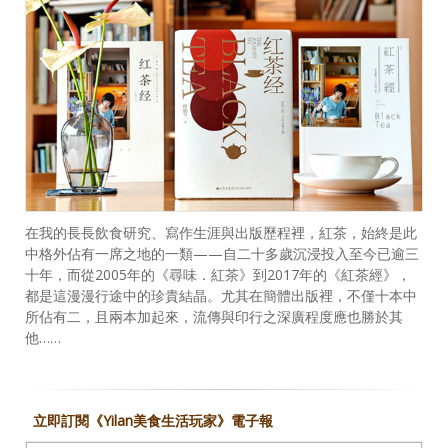
在我的長長飲食研究、寫作生涯與出版歷程裡，紅茶，始終是此
中格外佔有一席之地的一類——自二十多歲沉浸投入至今已逾三
十年，而從2005年的《尋味．紅茶》到2017年的《紅茶經》，
都是這漫漫行途中的珍貴結晶。尤其在簡體出版裡，不僅十本中
所佔有二，且兩本加起來，流傳與印行之深廣程度應也勝於其
他……
立即訂閱《Yilan美食生活玩家》電子報