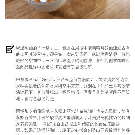
喝過阿仙的「汁焙」豆、也曾在展場中嘖嘖稱奇於他連結古今
的土耳其沙萃法，卻是第一次來到店裡。略顯率意隨興、氣氛
輕鬆的空間中，一路邊聊邊從茶喝到咖啡，果然對他在咖啡以
至飲品世界中的追求和實踐有了更多理解。
巴拿馬 Altieri Geisha 與台東流淚谷兩款豆，前者清亮的花香
果味與後者的熱帶水果與草本芬芳，分別在手沖和土耳其沙萃
法詮釋下，各自展現出一輕盈精巧一厚實且骨幹清晰的不同質
地，很有意思的對照。
同場加映的蒲隆地＋衣索比亞水洗氮氣咖啡也令人驚豔，簡直
鳳梨百香果汁般的酸香潤爽果韻襲人，汁焙與充氮技術的獨到
處表露無遺……剛好扣合上當場正熱烈著的飲食佐搭話題 ──
嗯，如果是這樣的咖啡，說不定有機會創造出不遜於酒的佐餐