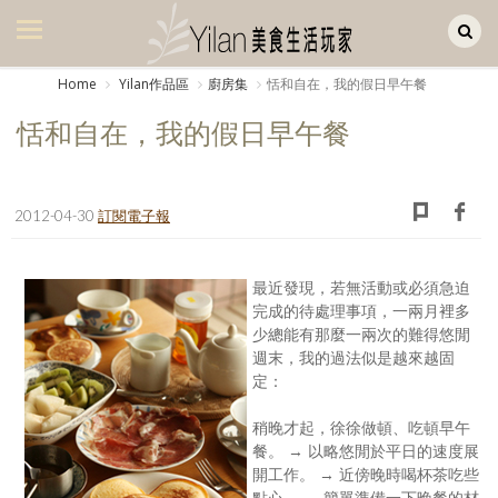
Yilan作品區
美食集
Home
Yilan作品區
廚房集
恬和自在，我的假日早午餐
美飲集
恬和自在，我的假日早午餐
廚房集
旅遊集
2012-04-30
訂閱電子報
旅遊美食集
最近發現，若無活動或必須急迫
生活風
完成的待處理事項，一兩月裡多
少總能有那麼一兩次的難得悠閒
書房集
週末，我的過法似是越來越固
定：
日記簿
稍晚才起，徐徐做頓、吃頓早午
餐桌週記
餐。 → 以略悠閒於平日的速度展
開工作。 → 近傍晚時喝杯茶吃些
享樂隨手拍
點心。 → 簡單準備一下晚餐的材