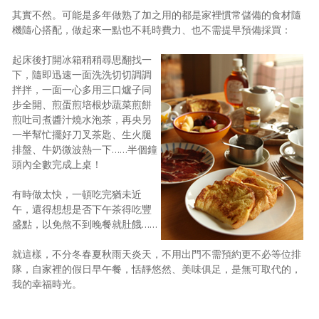
其實不然。可能是多年做熟了加之用的都是家裡慣常儲備的食材隨
機隨心搭配，做起來一點也不耗時費力、也不需提早預備採買：
起床後打開冰箱稍稍尋思翻找一
下，隨即迅速一面洗洗切切調調
拌拌，一面一心多用三口爐子同
步全開、煎蛋煎培根炒蔬菜煎餅
煎吐司煮醬汁燒水泡茶，再央另
一半幫忙擺好刀叉茶匙、生火腿
排盤、牛奶微波熱一下……半個鐘
頭內全數完成上桌！
有時做太快，一頓吃完猶未近
午，還得想想是否下午茶得吃豐
盛點，以免熬不到晚餐就肚餓……
就這樣，不分冬春夏秋雨天炎天，不用出門不需預約更不必等位排
隊，自家裡的假日早午餐，恬靜悠然、美味俱足，是無可取代的，
我的幸福時光。