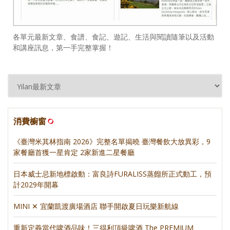
各單元最新文章、食譜、食記、遊記、生活與閱讀隨筆以及活動
和講座訊息，第一手完整掌握！
消費櫥窗
《臺灣米其林指南 2026》完整名單揭曉 臺灣餐飲大放異彩，9
家餐廳首獲一星肯定 2家新進二星餐廳
日本威士忌新地標啟動：富良詩FURALISS蒸餾所正式動工，預
計2029年開幕
MINI ✕ 宜蘭凱渡廣場酒店 聯手開啟夏日玩樂新航線
重新定義當代啤酒品味！三得利頂級啤酒 The PREMIUM