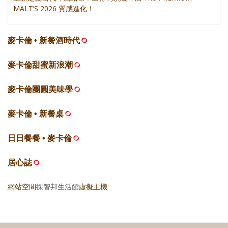
MALT’S 2026 質感進化！
麥卡倫 • 新餐酒時代
麥卡倫甜蜜新浪潮
麥卡倫團圓美味學
麥卡倫 • 新餐桌
日日餐餐 • 麥卡倫
居心誌
網站空間
採智邦生活館
虛擬主機