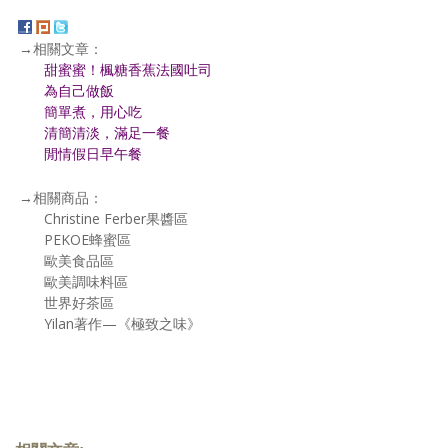
→相關文章：
甜蜜蜜！楓糖香蕉法國吐司
為自己做飯
簡單煮，用心吃
清簡清淡，滿足一餐
閒情假日早午餐
→相關商品：
Christine Ferber果醬區
PEKOE蜂蜜區
歐美食品區
歐美調味料區
世界好茶區
Yilan著作—《極致之味》