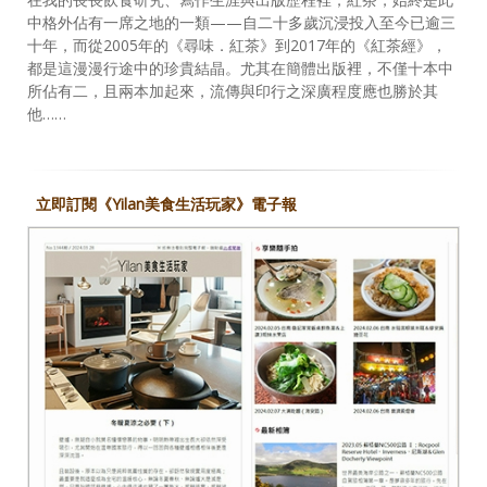
中格外佔有一席之地的一類——自二十多歲沉浸投入至今已逾三
十年，而從2005年的《尋味．紅茶》到2017年的《紅茶經》，
都是這漫漫行途中的珍貴結晶。尤其在簡體出版裡，不僅十本中
所佔有二，且兩本加起來，流傳與印行之深廣程度應也勝於其
他……
立即訂閱《Yilan美食生活玩家》電子報