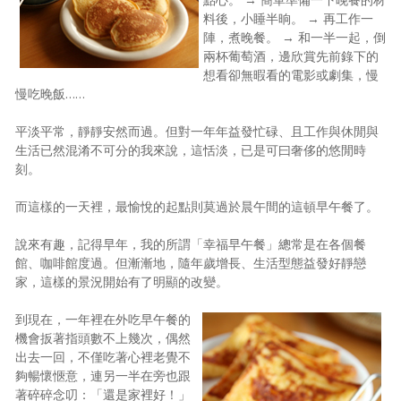
料後，小睡半晌。 → 再工作一
照相簿
陣，煮晚餐。 → 和一半一起，倒
兩杯葡萄酒，邊欣賞先前錄下的
影音區
想看卻無暇看的電影或劇集，慢
創意出版服務
慢吃晚飯……
歷史區
平淡平常，靜靜安然而過。但對一年年益發忙碌、且工作與休閒與
生活已然混淆不可分的我來說，這恬淡，已是可曰奢侈的悠閒時
關於Yilan
刻。
個人著作
而這樣的一天裡，最愉悅的起點則莫過於晨午間的這頓早午餐了。
活動實況記錄
說來有趣，記得早年，我的所謂「幸福早午餐」總常是在各個餐
館、咖啡館度過。但漸漸地，隨年歲增長、生活型態益發好靜戀
媒體報導一覽
家，這樣的景況開始有了明顯的改變。
合作與代言
到現在，一年裡在外吃早午餐的
機會扳著指頭數不上幾次，偶然
訂閱電子報
出去一回，不僅吃著心裡老覺不
夠暢懷愜意，連另一半在旁也跟
著碎碎念叨：「還是家裡好！」