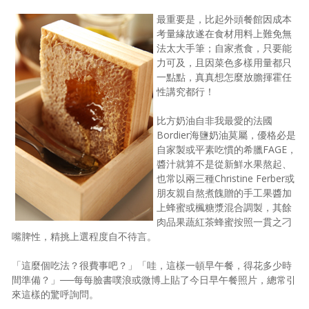
最重要是，比起外頭餐館因成本
考量緣故遂在食材用料上難免無
法太大手筆；自家煮食，只要能
力可及，且因菜色多樣用量都只
一點點，真真想怎麼放膽揮霍任
性講究都行！
比方奶油自非我最愛的法國
Bordier海鹽奶油莫屬，優格必是
自家製或平素吃慣的希臘FAGE，
醬汁就算不是從新鮮水果熬起、
也常以兩三種Christine Ferber或
朋友親自熬煮餽贈的手工果醬加
上蜂蜜或楓糖漿混合調製，其餘
肉品果蔬紅茶蜂蜜按照一貫之刁
嘴脾性，精挑上選程度自不待言。
「這麼個吃法？很費事吧？」「哇，這樣一頓早午餐，得花多少時
間準備？」──每每臉書噗浪或微博上貼了今日早午餐照片，總常引
來這樣的驚呼詢問。