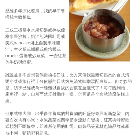
歷經多年演化發展，我的早午餐
樣貌大致相似：
二或三樣當令水果切盤或拌成優
格水果沙拉，奶油煎法國吐司或
美式pancake淋上自製果味醬
汁，生火腿或臘腸或煎培根或
omelet蛋捲或炒蔬菜，一壺紅茶
佐牛奶與蜂蜜。
雖說並非不曾想著偶而換換口味，比方來個我最親切熟悉的台式清
粥小菜或旅行裡十分依戀的日式烤魚漬物味噌湯配白飯……但奇妙的
是，彷彿已經成為一種難以自拔的習慣甚至儀式了！每每臨到頭，
廚房裡一站，自然而然反射動作一樣，仍舊還是全套就這麼依樣上
桌。
但形式雖大同，出乎多年養成的對食物的旺盛好奇與追新慾望，內
容次次均有小異：水果蔬菜照四季節令流動而變換，紅茶與蜂蜜款
式類別不斷輪替，即連所使用的吐司、肉製品等素材也隨品牌或產
地不同，頓頓都有新意。