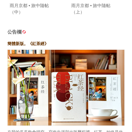
雨月京都 • 旅中隨帖
雨月京都 • 旅中隨帖
（中）
（上）
公告欄
簡體新版。《紅茶經》
在我的長長飲食研究、寫作生涯與出版歷程裡，紅茶，始終是此