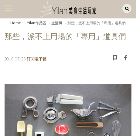
Yilan作品區
美食集
Home
Yilan作品區
生活風
那些，派不上用場的「專用」道具們
美飲集
那些，派不上用場的「專用」道具們
廚房集
旅遊集
2018-07-23
訂閱電子報
旅遊美食集
生活風
書房集
日記簿
餐桌週記
享樂隨手拍