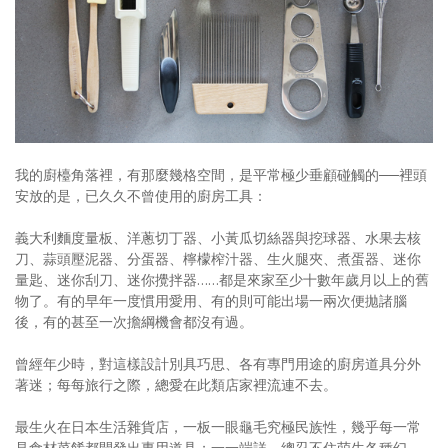
照相簿
影音區
創意出版服務
歷史區
我的廚檯角落裡，有那麼幾格空間，是平常極少垂顧碰觸的──裡頭
關於Yilan
安放的是，已久久不曾使用的廚房工具：
個人著作
義大利麵度量板、洋蔥切丁器、小黃瓜切絲器與挖球器、水果去核
刀、蒜頭壓泥器、分蛋器、檸檬榨汁器、生火腿夾、煮蛋器、迷你
活動實況記錄
量匙、迷你刮刀、迷你攪拌器……都是來家至少十數年歲月以上的舊
物了。有的早年一度慣用愛用、有的則可能出場一兩次便拋諸腦
媒體報導一覽
後，有的甚至一次擔綱機會都沒有過。
合作與代言
曾經年少時，對這樣設計別具巧思、各有專門用途的廚房道具分外
著迷；每每旅行之際，總愛在此類店家裡流連不去。
訂閱電子報
最生火在日本生活雜貨店，一板一眼龜毛究極民族性，幾乎每一常
見食材菜餚都開發出專用道具；一一端詳，總忍不住萌生各種幻