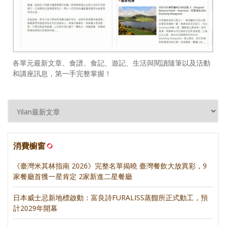
各單元最新文章、食譜、食記、遊記、生活與閱讀隨筆以及活動
和講座訊息，第一手完整掌握！
消費櫥窗
《臺灣米其林指南 2026》完整名單揭曉 臺灣餐飲大放異彩，9
家餐廳首獲一星肯定 2家新進二星餐廳
日本威士忌新地標啟動：富良詩FURALISS蒸餾所正式動工，預
計2029年開幕