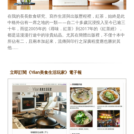
在我的長長飲食研究、寫作生涯與出版歷程裡，紅茶，始終是此
中格外佔有一席之地的一類——自二十多歲沉浸投入至今已逾三
十年，而從2005年的《尋味．紅茶》到2017年的《紅茶經》，
都是這漫漫行途中的珍貴結晶。尤其在簡體出版裡，不僅十本中
所佔有二，且兩本加起來，流傳與印行之深廣程度應也勝於其
他……
立即訂閱《Yilan美食生活玩家》電子報