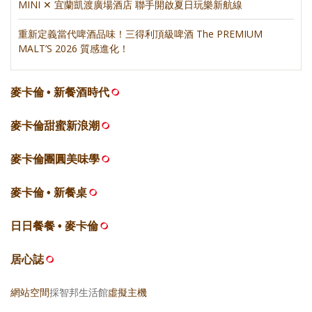
MINI ✕ 宜蘭凱渡廣場酒店 聯手開啟夏日玩樂新航線
重新定義當代啤酒品味！三得利頂級啤酒 The PREMIUM
MALT’S 2026 質感進化！
麥卡倫 • 新餐酒時代
麥卡倫甜蜜新浪潮
麥卡倫團圓美味學
麥卡倫 • 新餐桌
日日餐餐 • 麥卡倫
居心誌
網站空間
採智邦生活館
虛擬主機