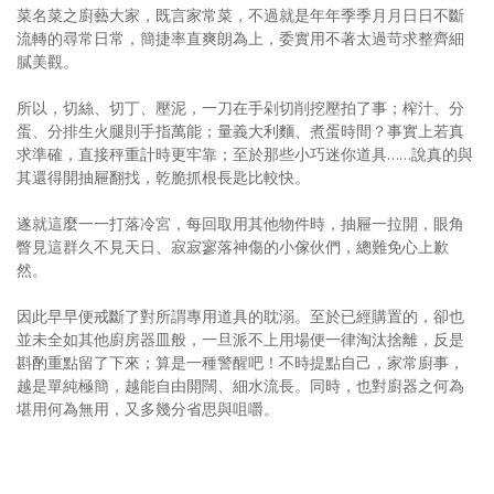
菜名菜之廚藝大家，既言家常菜，不過就是年年季季月月日日不斷
流轉的尋常日常，簡捷率直爽朗為上，委實用不著太過苛求整齊細
膩美觀。
所以，切絲、切丁、壓泥，一刀在手剁切削挖壓拍了事；榨汁、分
蛋、分排生火腿則手指萬能；量義大利麵、煮蛋時間？事實上若真
求準確，直接秤重計時更牢靠；至於那些小巧迷你道具……說真的與
其還得開抽屜翻找，乾脆抓根長匙比較快。
遂就這麼一一打落冷宮，每回取用其他物件時，抽屜一拉開，眼角
瞥見這群久不見天日、寂寂寥落神傷的小傢伙們，總難免心上歉
然。
因此早早便戒斷了對所謂專用道具的耽溺。至於已經購置的，卻也
並未全如其他廚房器皿般，一旦派不上用場便一律淘汰捨離，反是
斟酌重點留了下來；算是一種警醒吧！不時提點自己，家常廚事，
越是單純極簡，越能自由開闊、細水流長。同時，也對廚器之何為
堪用何為無用，又多幾分省思與咀嚼。