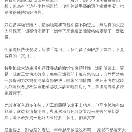
想，以為有了這些小物的幫忙，便能跨越手藝的還仍稚嫩生澀，把
菜做得飛快精細漂亮。
好在當年願想雖大，購物膽識和荷包卻都不夠豐足，無法真的失控
大肆採買；但審慎添購下，幾年下來也還是陸陸續續累積了一定數
量。
但卻是很快便發現，所謂「專用」，反而多了侷限少了彈性，不見
得真的「實用」。
特別忙碌太過生活步調裡養成的慵懶怕麻煩脾性，逢到做菜上，更
是一味偷工貪快求效率；每每三爐齊開十萬火急當口，自然而然每
一步驟都力求簡化簡單直覺解決，哪來的閒情閒工夫細細考慮此時
此刻這根蔥那枚蒜這把菜那枚瓜該歸哪件對付？且事後清洗還多嫌
累贅費事。
尤其漸漸入廚多年後，刀工廚藝即使說不上精進，但至少勉強有點
熟練；遂益發清楚明白，與其累積形色各款看起來厲害的削切器
具，還不若投資一把好刀來得多工多用、俐落實在。
最重要是，對做菜的看法一年年越來越灑脫不羈──原就不是擅烹大