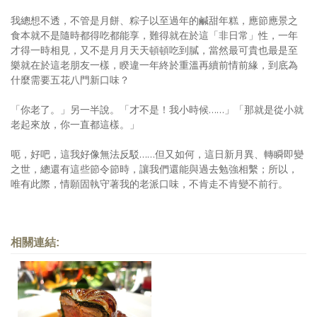
我總想不透，不管是月餅、粽子以至過年的鹹甜年糕，應節應景之
食本就不是隨時都得吃都能享，難得就在於這「非日常」性，一年
才得一時相見，又不是月月天天頓頓吃到膩，當然最可貴也最是至
樂就在於這老朋友一樣，睽違一年終於重溫再續前情前緣，到底為
什麼需要五花八門新口味？
「你老了。」另一半說。「才不是！我小時候……」「那就是從小就
老起來放，你一直都這樣。」
呃，好吧，這我好像無法反駁……但又如何，這日新月異、轉瞬即變
之世，總還有這些節令節時，讓我們還能與過去勉強相繫；所以，
唯有此際，情願固執守著我的老派口味，不肯走不肯變不前行。
相關連結: