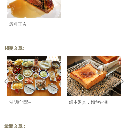
經典正夯
相關文章:
清明吃潤餅
歸本返真，麵包狂潮
最新文章 :