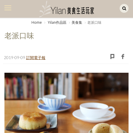
Yilan作品區
美食集
Home
Yilan作品區
美食集
老派口味
美飲集
老派口味
廚房集
旅遊集
2019-09-09
訂閱電子報
旅遊美食集
生活風
書房集
日記簿
餐桌週記
享樂隨手拍