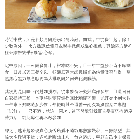
照相簿
影音區
創意出版服務
時近中秋，又是各類月餅紛紛出籠時刻。而我，早從多年起，除了
歷史區
少數例外──比方熟識信賴好友親手做餅或溫心推薦，其餘四方酬祚
往來贈餅幾乎都辭謝心領。
關於Yilan
此中原因，一來餅多胃小，根本吃不完，且一年年益發不肯不願剩
個人著作
食，日常居家三餐全以一頓盤底朝天悉數掃光為估量做菜前提，當
然無心無力無意願再為大批剩餅如何去化傷腦筋。
活動實況記錄
其次則是口味上的越加挑剔。從事飲食研究與寫作多年，且還日日
媒體報導一覽
自家操持三餐，長期將味蕾淬鍊得無比驕縱刁鑽，尤其從小到大數
十年來不知吃過多少餅，年輕時甚至還曾一兩次為媒體應節專題
合作與代言
「試餅」──只不過，就這一兩次，當下發覺對我而言委實勞瘁過度
苦力活，就此嚇住再不敢參加……
訂閱電子報
總之，越來越發現真心所悅所愛不過就那寥寥幾家、三數類型，其
餘大多敬謝不敏；遂乾脆斷然止步，每逢過節，寧願自己少少採買