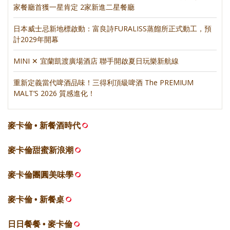
家餐廳首獲一星肯定 2家新進二星餐廳
日本威士忌新地標啟動：富良詩FURALISS蒸餾所正式動工，預
計2029年開幕
MINI ✕ 宜蘭凱渡廣場酒店 聯手開啟夏日玩樂新航線
重新定義當代啤酒品味！三得利頂級啤酒 The PREMIUM
MALT’S 2026 質感進化！
麥卡倫 • 新餐酒時代
麥卡倫甜蜜新浪潮
麥卡倫團圓美味學
麥卡倫 • 新餐桌
日日餐餐 • 麥卡倫