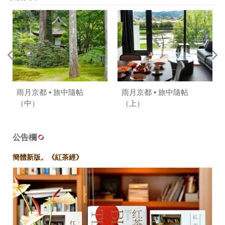
雨月京都 • 旅中隨帖
雨月京都 • 旅中隨帖
（中）
（上）
公告欄
簡體新版。《紅茶經》