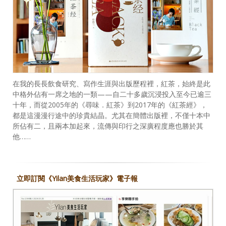
在我的長長飲食研究、寫作生涯與出版歷程裡，紅茶，始終是此
中格外佔有一席之地的一類——自二十多歲沉浸投入至今已逾三
十年，而從2005年的《尋味．紅茶》到2017年的《紅茶經》，
都是這漫漫行途中的珍貴結晶。尤其在簡體出版裡，不僅十本中
所佔有二，且兩本加起來，流傳與印行之深廣程度應也勝於其
他……
立即訂閱《Yilan美食生活玩家》電子報