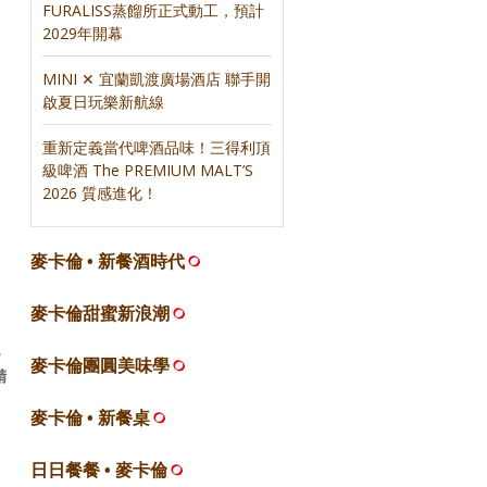
FURALISS蒸餾所正式動工，預計
2029年開幕
MINI ✕ 宜蘭凱渡廣場酒店 聯手開
啟夏日玩樂新航線
重新定義當代啤酒品味！三得利頂
級啤酒 The PREMIUM MALT’S
2026 質感進化！
麥卡倫 • 新餐酒時代
麥卡倫甜蜜新浪潮
麥卡倫團圓美味學
精
麥卡倫 • 新餐桌
日日餐餐 • 麥卡倫