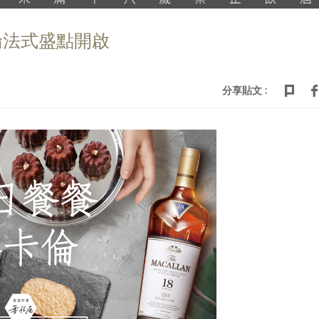
倫法式盛點開啟
分享貼文 :