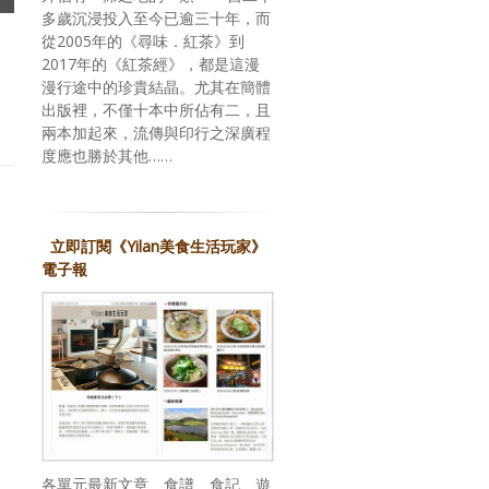
多歲沉浸投入至今已逾三十年，而
從2005年的《尋味．紅茶》到
2017年的《紅茶經》，都是這漫
漫行途中的珍貴結晶。尤其在簡體
出版裡，不僅十本中所佔有二，且
兩本加起來，流傳與印行之深廣程
度應也勝於其他……
立即訂閱《Yilan美食生活玩家》
電子報
各單元最新文章、食譜、食記、遊