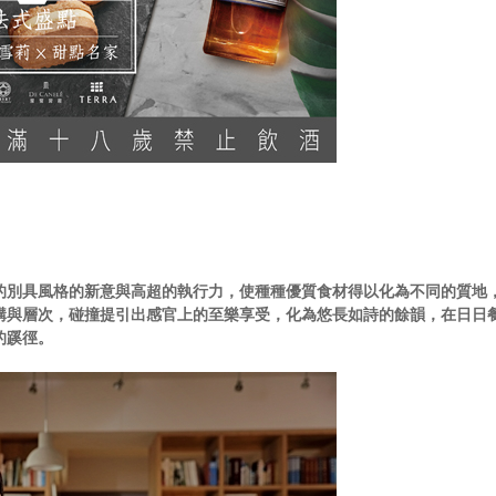
的別具風格的新意與高超的執行力，使種種優質食材得以化為不同的質地
構與層次，碰撞提引出感官上的至樂享受，化為悠長如詩的餘韻，在日日
的蹊徑。