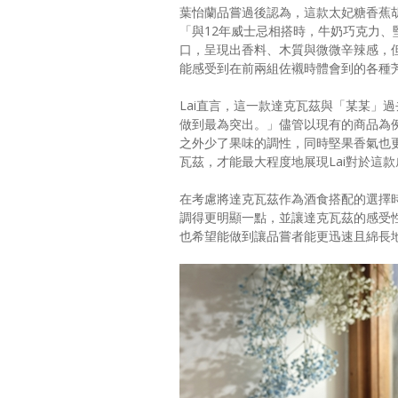
葉怡蘭品嘗過後認為，這款太妃糖香蕉
「與12年威士忌相搭時，牛奶巧克力、
口，呈現出香料、木質與微微辛辣感，
能感受到在前兩組佐襯時體會到的各種
Lai直言，這一款達克瓦茲與「某某」
做到最為突出。」儘管以現有的商品為
之外少了果味的調性，同時堅果香氣也
瓦茲，才能最大程度地展現Lai對於這
在考慮將達克瓦茲作為酒食搭配的選擇
調得更明顯一點，並讓達克瓦茲的感受性
也希望能做到讓品嘗者能更迅速且綿長