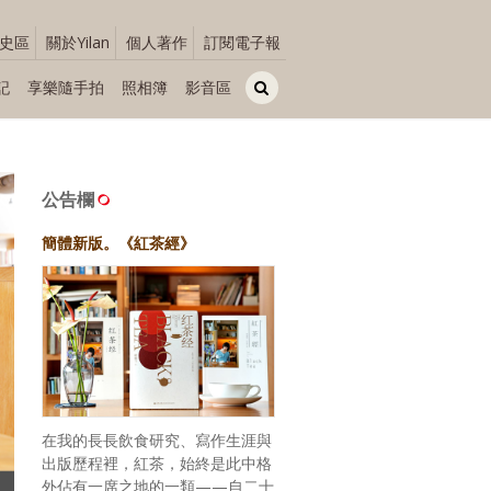
史區
關於Yilan
個人著作
訂閱電子報
記
享樂隨手拍
照相簿
影音區
公告欄
簡體新版。《紅茶經》
在我的長長飲食研究、寫作生涯與
出版歷程裡，紅茶，始終是此中格
外佔有一席之地的一類——自二十