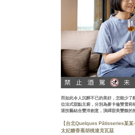
而如此令人沉醉不已的美好，怎能少了
位法式甜點主廚，分別為麥卡倫雙雪莉
湛技藝結合豐沛創意，演繹甜美豐馥的
【台北Quelques Pâtisseries某
太妃糖香蕉胡桃達克瓦茲