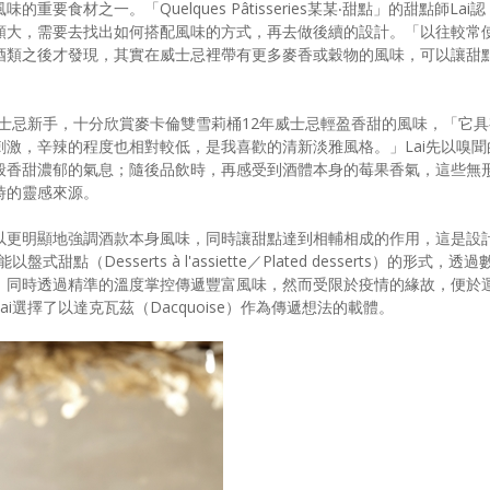
食材之一。「Quelques Pâtisseries某某‧甜點」的甜點師Lai認
頗大，需要去找出如何搭配風味的方式，再去做後續的設計。「以往較常
酒類之後才發現，其實在威士忌裡帶有更多麥香或穀物的風味，可以讓甜
威士忌新手，十分欣賞麥卡倫雙雪莉桶12年威士忌輕盈香甜的風味，「它具
激，辛辣的程度也相對較低，是我喜歡的清新淡雅風格。」Lai先以嗅聞
般香甜濃郁的氣息；隨後品飲時，再感受到酒體本身的莓果香氣，這些無
時的靈感來源。
以更明顯地強調酒款本身風味，同時讓甜點達到相輔相成的作用，這是設
（Desserts à l'assiette／Plated desserts）的形式，透過
，同時透過精準的溫度掌控傳遞豐富風味，然而受限於疫情的緣故，便於
i選擇了以達克瓦茲（Dacquoise）作為傳遞想法的載體。