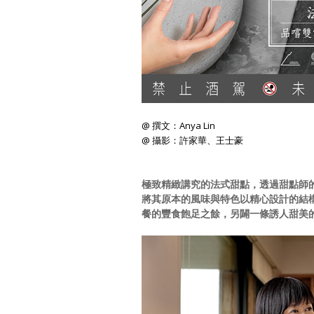
@ 撰文：Anya Lin
@ 攝影：許家華、王士豪
極致精緻講究的法式甜點，透過甜點師
將其原本的風味與特色以精心設計的結
餐的豐食飽足之餘，另闢一條誘人甜美