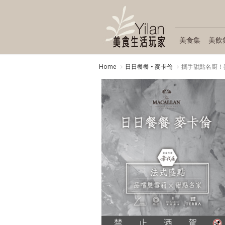
美食集
美飲
Home
日日餐餐 • 麥卡倫
攜手甜點名廚！