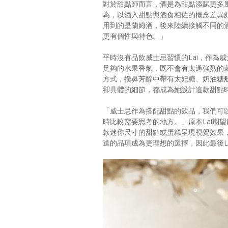
對於甜點師而言，酒是為甜點添賦更多風味的重要
為，以酒入甜點與酒食相佐的概念差異
用到的是蘭姆酒，後來陸續接觸不同的
更有個性與特色。」
平時沒有品飲威士忌習慣的Lai，作為
足夠的水果香氣，既不會有太過強烈的刺
方式，撲鼻芳醇中帶有太妃糖、奶油糖
卻具體的細節，都成為她設計這款甜點
「威士忌作為搭配甜點的飲品，我們可
時比較需要思考的地方。」原本Lai期望能以盤式甜點
款迷你尺寸的甜點或蛋糕呈現視覺效果
送的品項成為更理想的選擇，因此最後La