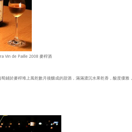
ra Vin de Paille 2008 麥桿酒
將葡萄鋪於麥桿堆上風乾數月後釀成的甜酒，滿滿濃沉水果乾香，酸度優雅
。