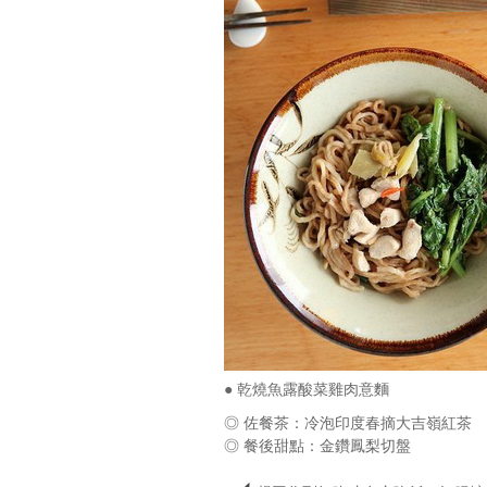
● 乾燒魚露酸菜雞肉意麵
◎ 佐餐茶：冷泡印度春摘大吉嶺紅茶
◎ 餐後甜點：金鑽鳳梨切盤