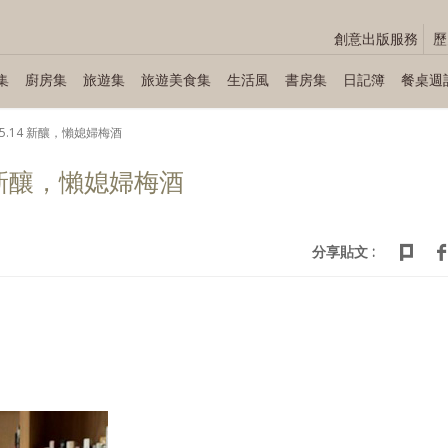
創意出版服務
歷
集
廚房集
旅遊集
旅遊美食集
生活風
書房集
日記簿
餐桌週
∼ 05.14 新釀，懶媳婦梅酒
.14 新釀，懶媳婦梅酒
分享貼文 :