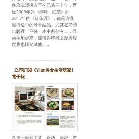
多歲沉浸投入至今已逾三十年，而
從2005年的《尋味．紅茶》到
2017年的《紅茶經》，都是這漫
漫行途中的珍貴結晶。尤其在簡體
出版裡，不僅十本中所佔有二，且
兩本加起來，流傳與印行之深廣程
度應也勝於其他……
立即訂閱《Yilan美食生活玩家》
電子報
各單元最新文章、食譜、食記、遊