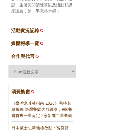
記、生活與閱讀隨筆以及活動和講
天
座訊息，第一手完整掌握！
活動實況記錄
媒體報導一覽
合作與代言
消費櫥窗
《臺灣米其林指南 2026》完整名
單揭曉 臺灣餐飲大放異彩，9家餐
廳首獲一星肯定 2家新進二星餐廳
日本威士忌新地標啟動：富良詩