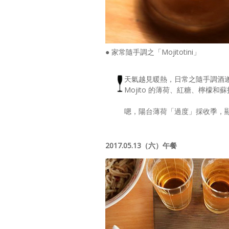
● 家常隨手調之「Mojitotini」
天氣越見暖熱，日常之隨手調酒遂也
Mojito 的薄荷、紅糖、檸
嗯，陽台薄荷「過度」採收季，
2017.05.13（六）午餐