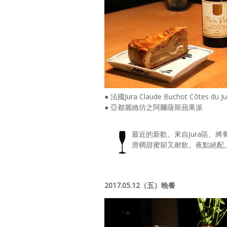
● 法國Jura Claude Buchot Côtes du Ju
● 亞都麗緻坊之阿爾薩斯蘋果派
最近的新歡。來自Jura區、
滑稠甜蜜卻又耐飲。夜點絕配
2017.05.12（五）晚餐