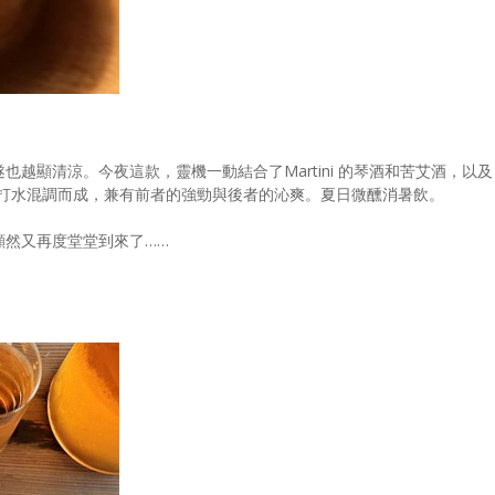
越顯清涼。今夜這款，靈機一動結合了Martini 的琴酒和苦艾酒，以及
檬和蘇打水混調而成，兼有前者的強勁與後者的沁爽。夏日微醺消暑飲。
顯然又再度堂堂到來了……