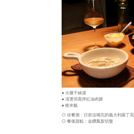
● 火腿干絲湯
● 清燙茼蒿拌紅油肉臊
● 糙米飯
◎ 佐餐酒：日前沒喝完的義大利薩丁尼亞 Murale
◎ 餐後甜點：金鑽鳳梨切盤