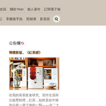
史區
關於Yilan
個人著作
訂閱電子報
記
享樂隨手拍
照相簿
影音區
公告欄
簡體新版。《紅茶經》
在我的長長飲食研究、寫作生涯與
出版歷程裡，紅茶，始終是此中格
外佔有一席之地的一類——自二十