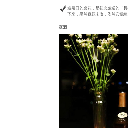
這幾日的桌花，是初次邂逅的「長
下來，果然容顏未改，依然安穩綻
夜酒