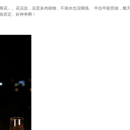
壽花」。花店說，這是多肉植物，不插水也沒關係。 半信半疑照做，幾
放若定。好神奇啊！