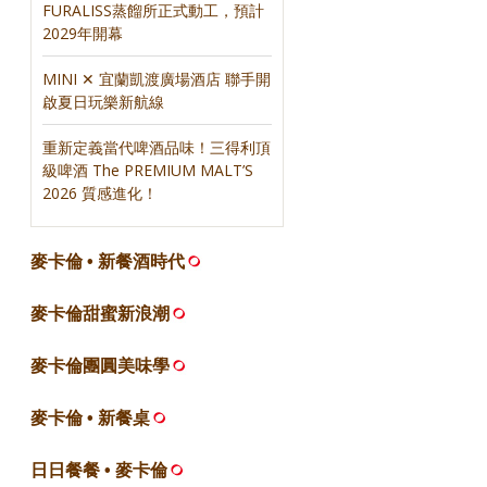
FURALISS蒸餾所正式動工，預計
2029年開幕
MINI ✕ 宜蘭凱渡廣場酒店 聯手開
啟夏日玩樂新航線
重新定義當代啤酒品味！三得利頂
級啤酒 The PREMIUM MALT’S
2026 質感進化！
麥卡倫 • 新餐酒時代
，
麥卡倫甜蜜新浪潮
麥卡倫團圓美味學
麥卡倫 • 新餐桌
日日餐餐 • 麥卡倫