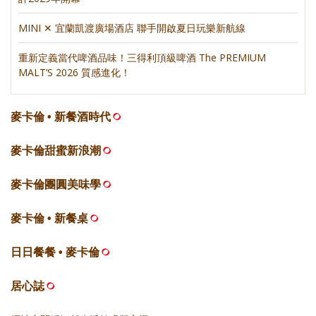
MINI ✕ 宜蘭凱渡廣場酒店 聯手開啟夏日玩樂新航線
重新定義當代啤酒品味！三得利頂級啤酒 The PREMIUM
MALT’S 2026 質感進化！
麥卡倫 • 新餐酒時代
麥卡倫甜蜜新浪潮
麥卡倫團圓美味學
麥卡倫 • 新餐桌
日日餐餐 • 麥卡倫
居心誌