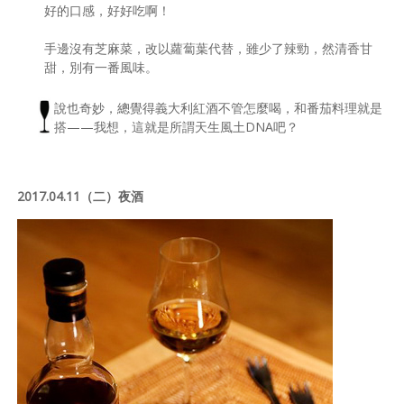
好的口感，好好吃啊！
手邊沒有芝麻菜，改以蘿蔔葉代替，雖少了辣勁，然清香甘
甜，別有一番風味。
說也奇妙，總覺得義大利紅酒不管怎麼喝，和番茄料理就是
搭——我想，這就是所謂天生風土DNA吧？
2017.04.11（二）夜酒