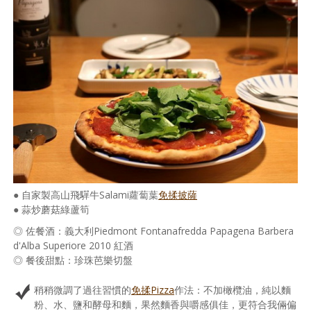
照相簿
影音區
創意出版服務
歷史區
關於Yilan
個人著作
活動實況記錄
● 自家製高山飛驒牛Salami蘿蔔葉
免揉披薩
● 蒜炒蘑菇綠蘆筍
媒體報導一覽
◎ 佐餐酒：義大利Piedmont Fontanafredda Papagena Barbera
合作與代言
d'Alba Superiore 2010 紅酒
◎ 餐後甜點：珍珠芭樂切盤
訂閱電子報
稍稍微調了過往習慣的
免揉Pizza
作法：不加橄欖油，純以麵
粉、水、鹽和酵母和麵，果然麵香與嚼感俱佳，更符合我倆偏