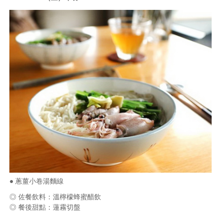
● 蔥薑小卷湯麵線
◎ 佐餐飲料：溫檸檬蜂蜜醋飲
◎ 餐後甜點：蓮霧切盤