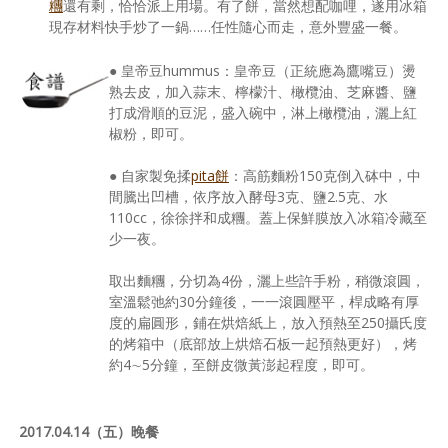
糰
還有剩，恰恰派上用場。有了餅，當然想配咖哩，遂用冰箱
現存材料快手炒了一鍋……任性隨心而走，意外豐盛一餐。
● 皇帝豆hummus：皇帝豆（正統應為鷹嘴豆）燙
熟去皮，加入蒜末、檸檬汁、橄欖油、芝麻醬、鹽
打成滑順的豆泥，盛入碗中，淋上橄欖油，灑上紅
椒粉，即可。
● 自家製免揉
pita餅
：高筋麵粉150克倒入砵中，中
間騰出凹槽，依序放入酵母3克、鹽2.5克、水
110cc，徐徐拌和成糰。蓋上保鮮膜放入冰箱冷藏至
少一夜。
取出麵糰，分切為4份，灑上些許手粉，稍微滾圓，
室溫鬆弛約30分鐘後，一一滾圓壓平，桿成略有厚
度的扁圓形，鋪在烘焙紙上，放入預熱至250攝氏度
的烤箱中（底部放上烘焙石板一起預熱更好），烤
約4∼5分鐘，至餅皮微黃澎起程度，即可。
2017.04.14（五）晚餐