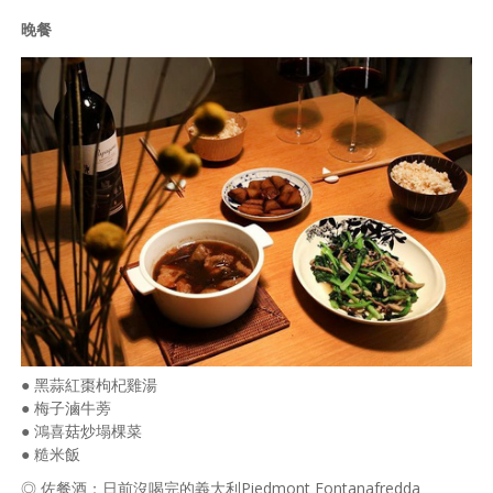
晚餐
● 黑蒜紅棗枸杞雞湯
● 梅子滷牛蒡
● 鴻喜菇炒塌棵菜
● 糙米飯
◎ 佐餐酒：日前沒喝完的義大利Piedmont Fontanafredda