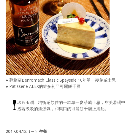
● 蘇格蘭Benromach Classic Speyside 10年單一麥芽威士忌
● Pâtisserie ALEX的維多莉亞可麗餅千層
珠圓玉潤、均衡感頗佳的一款單一麥芽威士忌，甜美滑稠中
透著淡淡的煙燻氣，和爽口的可麗餅千層正搭配。
2017.04.12（三）午餐