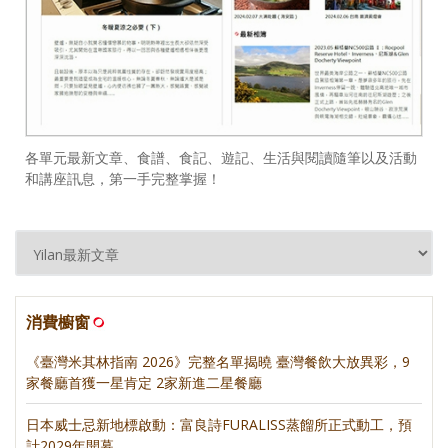
各單元最新文章、食譜、食記、遊記、生活與閱讀隨筆以及活動
和講座訊息，第一手完整掌握！
消費櫥窗
《臺灣米其林指南 2026》完整名單揭曉 臺灣餐飲大放異彩，9
家餐廳首獲一星肯定 2家新進二星餐廳
日本威士忌新地標啟動：富良詩FURALISS蒸餾所正式動工，預
計2029年開幕