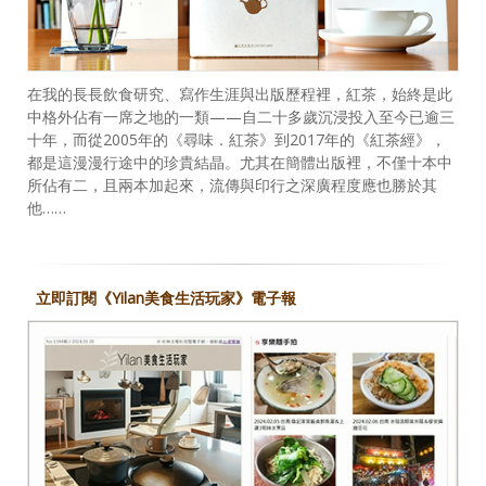
在我的長長飲食研究、寫作生涯與出版歷程裡，紅茶，始終是此
中格外佔有一席之地的一類——自二十多歲沉浸投入至今已逾三
十年，而從2005年的《尋味．紅茶》到2017年的《紅茶經》，
都是這漫漫行途中的珍貴結晶。尤其在簡體出版裡，不僅十本中
所佔有二，且兩本加起來，流傳與印行之深廣程度應也勝於其
他……
立即訂閱《Yilan美食生活玩家》電子報