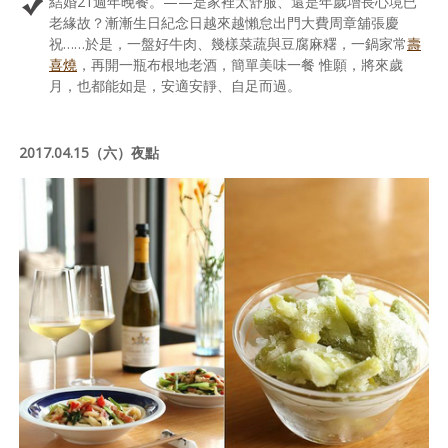
結婚21週年晚餐。——是家裡太舒服、還是年歲增長心境已
老緣故？漸漸生日紀念日越來越懶怠出門大費周章舖張慶
祝……於是，一盤好牛肉、幾樣菜蔬與豆腐麻糬，一鍋家常
壽
喜燒
，再開一瓶布根地老酒，簡單美味一餐 惟願，將來歲
月，也都能如是，安適安靜、自足而過。
2017.04.15（六）夜點