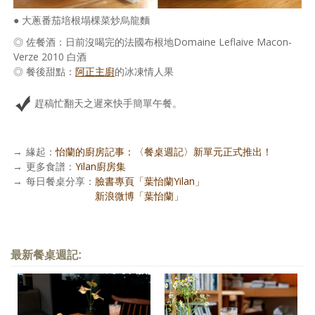
● 大蔥番茄培根塌棵菜炒烏龍麵
◎ 佐餐酒：日前沒喝完的法國布根地Domaine Leflaive Macon-
Verze 2010 白酒
◎ 餐後甜點：
阿正主廚
的冰凍情人果
趕稿忙翻天之遲來快手簡單午餐。
→
緣起：
怡蘭的廚房記事：〈餐桌週記〉新單元正式推出！
→
更多食譜：
Yilan廚房集
→
每日餐桌分享：
臉書專頁「葉怡蘭Yilan」
每日餐桌分享：
新浪微博「葉怡蘭」
最新餐桌週記: