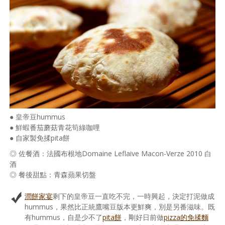
● 皇帝豆hummus
● 鮮蝦番茄蘑菇青花筍綠咖哩
● 自家製免揉pita餅
◎ 佐餐酒：法國布根地Domaine Leflaive Macon-Verze 2010 白
酒
◎ 餐後甜點：青森蘋果切盤
潤餅家宴
剩下的皇帝豆一直吃不完，一時興起，決定打泥做成
hummus，果然比正統鷹嘴豆版本更鮮爽，別是另番滋味。既
有hummus，自是少不了
pita餅
，剛好日前做
pizza的免揉麵