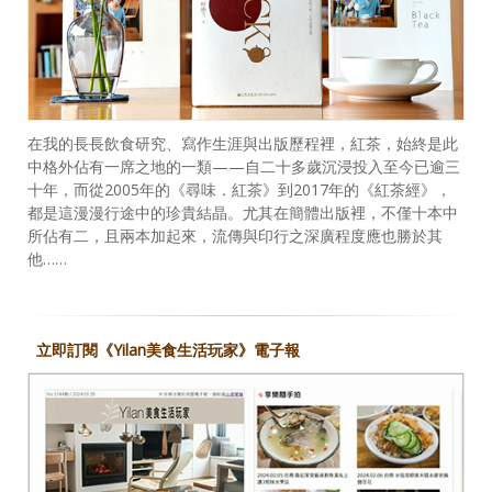
在我的長長飲食研究、寫作生涯與出版歷程裡，紅茶，始終是此
中格外佔有一席之地的一類——自二十多歲沉浸投入至今已逾三
十年，而從2005年的《尋味．紅茶》到2017年的《紅茶經》，
都是這漫漫行途中的珍貴結晶。尤其在簡體出版裡，不僅十本中
所佔有二，且兩本加起來，流傳與印行之深廣程度應也勝於其
他……
立即訂閱《Yilan美食生活玩家》電子報