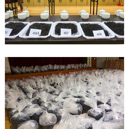
照相簿
影音區
創意出版服務
歷史區
關於Yilan
個人著作
活動實況記錄
媒體報導一覽
合作與代言
訂閱電子報