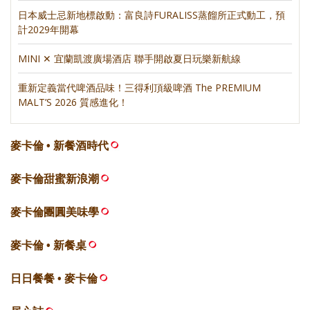
日本威士忌新地標啟動：富良詩FURALISS蒸餾所正式動工，預
計2029年開幕
MINI ✕ 宜蘭凱渡廣場酒店 聯手開啟夏日玩樂新航線
重新定義當代啤酒品味！三得利頂級啤酒 The PREMIUM
MALT’S 2026 質感進化！
麥卡倫 • 新餐酒時代
麥卡倫甜蜜新浪潮
麥卡倫團圓美味學
麥卡倫 • 新餐桌
日日餐餐 • 麥卡倫