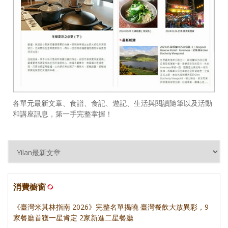
各單元最新文章、食譜、食記、遊記、生活與閱讀隨筆以及活動
和講座訊息，第一手完整掌握！
消費櫥窗
《臺灣米其林指南 2026》完整名單揭曉 臺灣餐飲大放異彩，9
家餐廳首獲一星肯定 2家新進二星餐廳