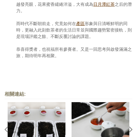
越發亮眼，花果蜜香繾綣洋溢，大有成為
日月潭紅茶
之后的潛
力。
而時代不斷朝前走，究竟如何在
產區
形象與日清晰鮮明的同
時，更融入此刻飲茶者的生活日常並與國際趨勢緊密接軌，則
是現場評鑑之餘、不斷反覆討論的課題。
恭喜得獎者，也祝福所有參賽者。又是一回思考與啟發滿滿之
旅，期待明年再相聚。
相關連結: