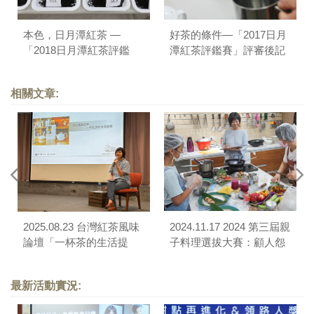
本色，日月潭紅茶 —
好茶的條件—「2017日月
「2018日月潭紅茶評鑑
潭紅茶評鑑賽」評審後記
賽」評審後記
相關文章:
2025.08.23 台灣紅茶風味
2024.11.17 2024 第三屆親
論壇「一杯茶的生活提
子料理選拔大賽：顧人怨
案」講座＆「從Pairing到
蔬菜三兄弟
混調的無限可能」對談
最新活動實況: