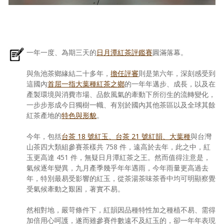
一年一度、為期三天的
日月潭紅茶評鑑賽
圓滿落幕。
與魚池茶鄉緣結二十多年，
擔任評審
則是第六年，深刻感受到
這國內
首屈一指大葉種紅茶之鄉
的一年年邁步、成長，以及在
產製環境與消費市場、品飲風氣的牽動下所衍生的流轉變化，
一步步形成今日獨樹一幟、有別於國內其他茶區以及全球其餘
紅茶產地的
特色與形貌
。
今年，包括
台茶 18 號紅玉、台茶 21 號紅韻、大葉種
與台灣
山茶四大類組參賽茶樣共 758 件，遠高於去年，此之中，紅
玉更高達 451 件，無疑日月潭紅茶之王。然而值得注意是，
氣候逐年變異，九月產季幾乎年年遇雨，今年雨量更高過去
年，特別最易受影響的紅玉，從茶湯茶味茶香中均可明顯察覺
受氣候牽動之艱困，著實不易。
然相對地，嚴苛條件下，紅韻因品種特性加之種植不易、需得
加倍用心呵護，遂而雖參賽件數遠不及紅玉的，卻一年年表現