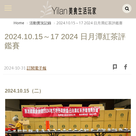
Yilan作品區
美食集
Home
活動實況記錄
2024.10.15～17 2024 日月潭紅茶評鑑賽
美飲集
2024.10.15～17 2024 日月潭紅茶評
廚房集
鑑賽
旅遊集
旅遊美食集
2024-10-31
訂閱電子報
生活風
2024.10.15（二）
書房集
日記簿
餐桌週記
享樂隨手拍