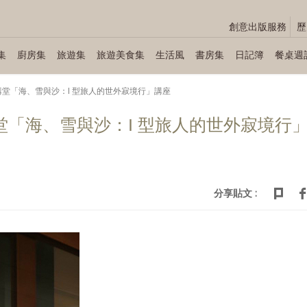
創意出版服務
歷
集
廚房集
旅遊集
旅遊美食集
生活風
書房集
日記簿
餐桌週
齊柏林講堂「海、雪與沙：I 型旅人的世外寂境行」講座
柏林講堂「海、雪與沙：I 型旅人的世外寂境行
分享貼文 :