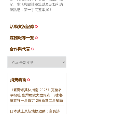
記、生活與閱讀隨筆以及活動和講
座訊息，第一手完整掌握！
活動實況記錄
媒體報導一覽
合作與代言
消費櫥窗
《臺灣米其林指南 2026》完整名
單揭曉 臺灣餐飲大放異彩，9家餐
廳首獲一星肯定 2家新進二星餐廳
日本威士忌新地標啟動：富良詩