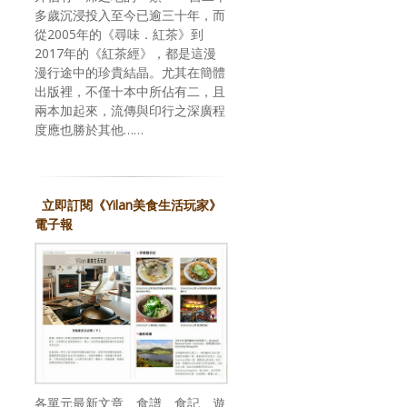
多歲沉浸投入至今已逾三十年，而
從2005年的《尋味．紅茶》到
2017年的《紅茶經》，都是這漫
漫行途中的珍貴結晶。尤其在簡體
出版裡，不僅十本中所佔有二，且
兩本加起來，流傳與印行之深廣程
度應也勝於其他……
立即訂閱《Yilan美食生活玩家》
電子報
各單元最新文章、食譜、食記、遊