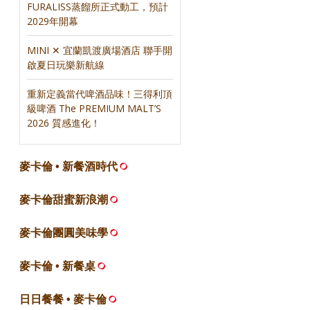
FURALISS蒸餾所正式動工，預計
2029年開幕
MINI ✕ 宜蘭凱渡廣場酒店 聯手開
啟夏日玩樂新航線
重新定義當代啤酒品味！三得利頂
級啤酒 The PREMIUM MALT’S
2026 質感進化！
麥卡倫 • 新餐酒時代
麥卡倫甜蜜新浪潮
麥卡倫團圓美味學
麥卡倫 • 新餐桌
日日餐餐 • 麥卡倫