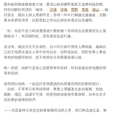
愛村鎮郊鄉遠勝都會大城，愛深山林原曠野孤島又遠勝村鎮郊鄉。
特別沈醉於所謂的「極境」：
沙漠
、
洋海
、
荒野
、
雪原
、
深山
……極
目望去，最好人跡人煙都罕見；弄得一年年行腳越走越偏遠，且翻
看未來夢想清單，此類景點之所佔比例也有逐步拉高趨勢。
「欸，你是不是小時候遭遇過什麼創傷？弄得現在這麼避世怕人孤
僻絕決？」有回聊到此，竟有朋友如是打趣。
並沒有。雖說天生宅女個性，自小到大頗不擅長人際相處，龜縮自
己的天地裡永遠比人群中舒坦自在；但即使如此，我對世事人事從
來抱持熱愛與相信，從不曾萌生任何厭棄逃避心緒。
唯一原因，純粹只是衷心喜愛簡單和安靜，特別是被自然包圍的簡
單和安靜。
當然明白知曉，一如這許多我愛讀的自然書寫裡的刻劃與探討，
「自然」不單單只有單純寧靜，事實上潛藏著太多的複雜、危險、
嚴酷、殘忍、詭譎不可測，然那弱肉強食無常難測裡，自有生生不
息的奧妙循環與秩序。
——光是凝神注視這交錯著複雜與沈靜之美，便已夠流連忘返、無