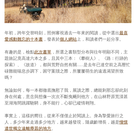
照相簿
影音區
創意出版服務
年初，跨年交替時刻，照例審視過去一年來的閱讀，從中選出
最喜
愛感動難忘的十本書
，發表於
個人網站
上，和讀者們一起分享。
歷史區
有趣的是，檢點
此次書單
，所選之書類型分布與往年明顯不同，主
關於Yilan
題旅記竟高達六本之多，且其中三本：《攀樹人》、《路：行跡的
探索》、《故道》，都與荒野自然有關……是去年已達空前之高壓忙
個人著作
碌難能喘息步調下，困守案牘之際，所屢屢萌生的遠逃渴望所致
嗎？
活動實況記錄
無論如何，每一本都徹底撫慰了我，展讀之際，總能剎那忘卻此刻
媒體報導一覽
身在何處，意念與想像一次次不斷曳颺到他方，在山林野原荒漠甚
至湖海間跳躍馳騁，身不能行，心卻已縱情翱翔。
合作與代言
事實上，這樣的嚮往，從來不僅僅止於閱讀上。身為摯愛旅行之
訂閱電子報
人，多少年來走過多少地方，越來越發現，隨歲齡增長，越是
憧憬
遺世獨立遠離塵囂的地方
。