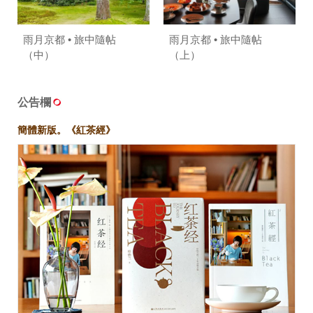
雨月京都 • 旅中隨帖
雨月京都 • 旅中隨帖
（中）
（上）
公告欄
簡體新版。《紅茶經》