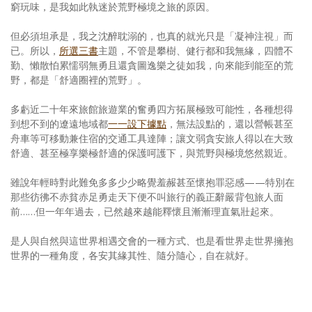
窮玩味，是我如此執迷於荒野極境之旅的原因。
但必須坦承是，我之沈醉耽溺的，也真的就光只是「凝神注視」而
已。所以，
所選三書
主題，不管是攀樹、健行都和我無緣，四體不
勤、懶散怕累懦弱無勇且還貪圖逸樂之徒如我，向來能到能至的荒
野，都是「舒適圈裡的荒野」。
多虧近二十年來旅館旅遊業的奮勇四方拓展極致可能性，各種想得
到想不到的遼遠地域都
一一設下據點
，無法設點的，還以營帳甚至
舟車等可移動兼住宿的交通工具達陣；讓文弱貪安旅人得以在大致
舒適、甚至極享樂極舒適的保護呵護下，與荒野與極境悠然親近。
雖說年輕時對此難免多多少少略覺羞赧甚至懷抱罪惡感——特別在
那些彷彿不赤貧赤足勇走天下便不叫旅行的義正辭嚴背包旅人面
前……但一年年過去，已然越來越能釋懷且漸漸理直氣壯起來。
是人與自然與這世界相遇交會的一種方式、也是看世界走世界擁抱
世界的一種角度，各安其緣其性、隨分隨心，自在就好。