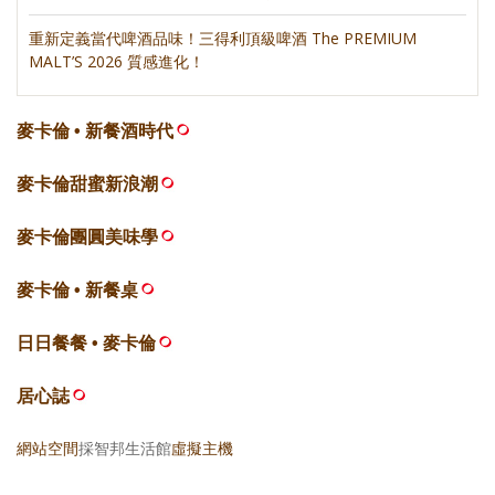
重新定義當代啤酒品味！三得利頂級啤酒 The PREMIUM
MALT’S 2026 質感進化！
麥卡倫 • 新餐酒時代
麥卡倫甜蜜新浪潮
麥卡倫團圓美味學
麥卡倫 • 新餐桌
日日餐餐 • 麥卡倫
居心誌
網站空間
採智邦生活館
虛擬主機