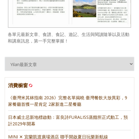
各單元最新文章、食譜、食記、遊記、生活與閱讀隨筆以及活動
和講座訊息，第一手完整掌握！
消費櫥窗
《臺灣米其林指南 2026》完整名單揭曉 臺灣餐飲大放異彩，9
家餐廳首獲一星肯定 2家新進二星餐廳
日本威士忌新地標啟動：富良詩FURALISS蒸餾所正式動工，預
計2029年開幕
MINI ✕ 宜蘭凱渡廣場酒店 聯手開啟夏日玩樂新航線