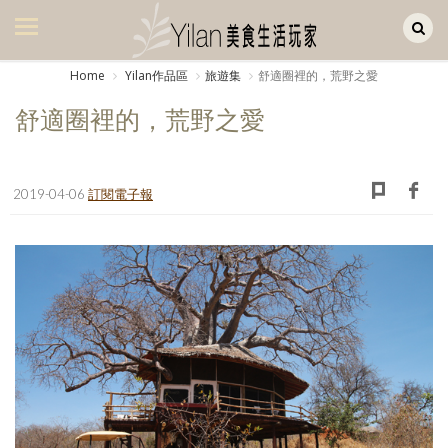
Yilan作品區
美食集
Home
Yilan作品區
旅遊集
舒適圈裡的，荒野之愛
美飲集
舒適圈裡的，荒野之愛
廚房集
旅遊集
2019-04-06
訂閱電子報
旅遊美食集
生活風
書房集
日記簿
餐桌週記
享樂隨手拍