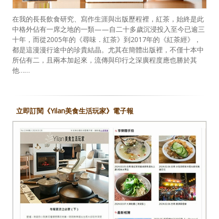
在我的長長飲食研究、寫作生涯與出版歷程裡，紅茶，始終是此
中格外佔有一席之地的一類——自二十多歲沉浸投入至今已逾三
十年，而從2005年的《尋味．紅茶》到2017年的《紅茶經》，
都是這漫漫行途中的珍貴結晶。尤其在簡體出版裡，不僅十本中
所佔有二，且兩本加起來，流傳與印行之深廣程度應也勝於其
他……
立即訂閱《Yilan美食生活玩家》電子報