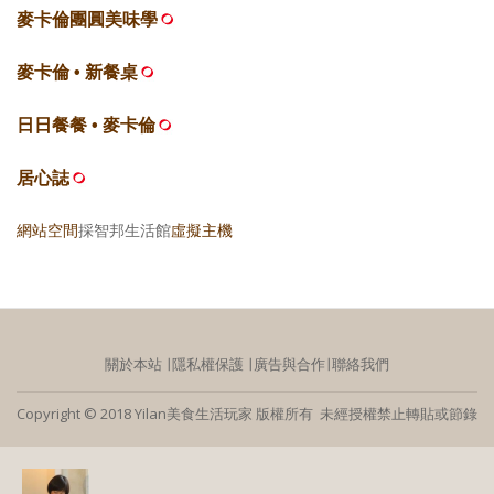
麥卡倫團圓美味學
麥卡倫 • 新餐桌
日日餐餐 • 麥卡倫
居心誌
網站空間
採智邦生活館
虛擬主機
關於本站
∣
隱私權保護
∣
廣告與合作
∣
聯絡我們
Copyright © 2018 Yilan美食生活玩家 版權所有 未經授權禁止轉貼或節錄