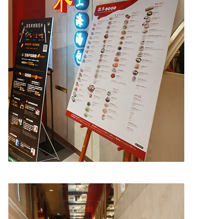
照相簿
影音區
創意出版服務
歷史區
關於Yilan
個人著作
活動實況記錄
媒體報導一覽
合作與代言
訂閱電子報