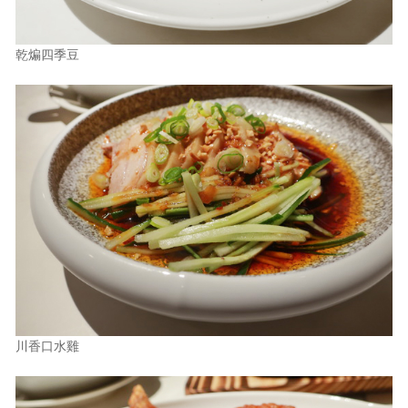
乾煸四季豆
川香口水雞