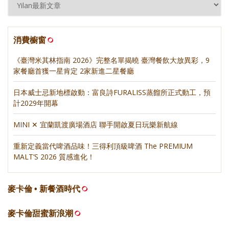
消費櫥窗
《臺灣米其林指南 2026》完整名單揭曉 臺灣餐飲大放異彩，9
家餐廳首獲一星肯定 2家新進二星餐廳
日本威士忌新地標啟動：富良詩FURALISS蒸餾所正式動工，預
計2029年開幕
MINI ✕ 宜蘭凱渡廣場酒店 聯手開啟夏日玩樂新航線
重新定義當代啤酒品味！三得利頂級啤酒 The PREMIUM
MALT’S 2026 質感進化！
麥卡倫 • 新餐酒時代
麥卡倫甜蜜新浪潮