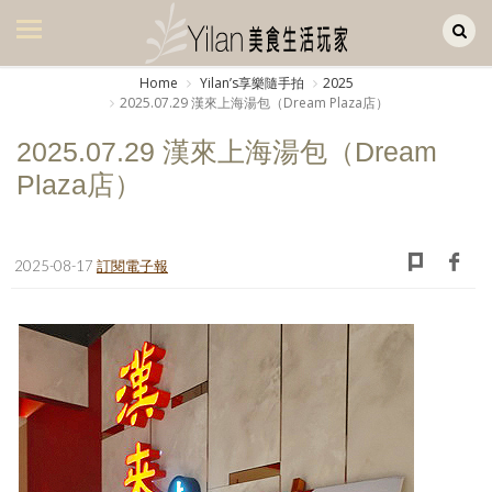
Yilan作品區
美食集
Home
Yilanʼs享樂隨手拍
2025
2025.07.29 漢來上海湯包（Dream Plaza店）
美飲集
2025.07.29 漢來上海湯包（Dream
廚房集
Plaza店）
旅遊集
旅遊美食集
2025-08-17
訂閱電子報
生活風
書房集
日記簿
餐桌週記
享樂隨手拍