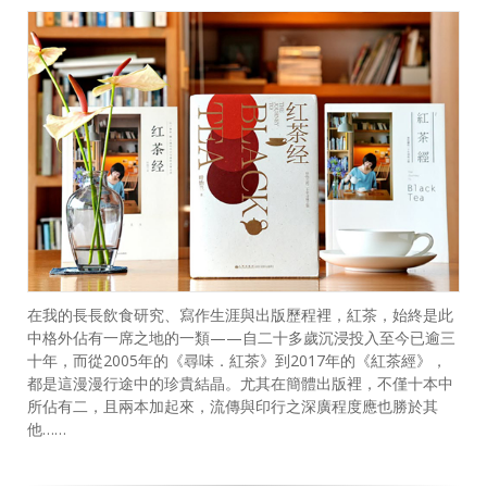
在我的長長飲食研究、寫作生涯與出版歷程裡，紅茶，始終是此
中格外佔有一席之地的一類——自二十多歲沉浸投入至今已逾三
十年，而從2005年的《尋味．紅茶》到2017年的《紅茶經》，
都是這漫漫行途中的珍貴結晶。尤其在簡體出版裡，不僅十本中
所佔有二，且兩本加起來，流傳與印行之深廣程度應也勝於其
他……