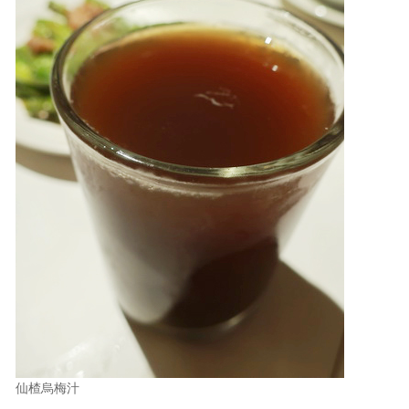
仙楂烏梅汁