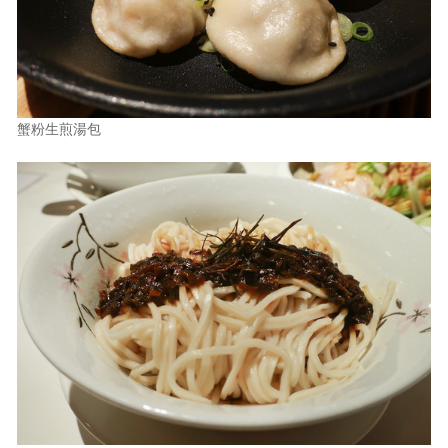
蟹粉生煎湯包