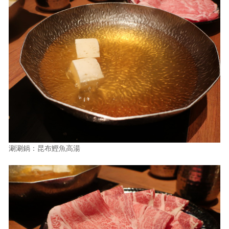
涮涮鍋：昆布鰹魚高湯