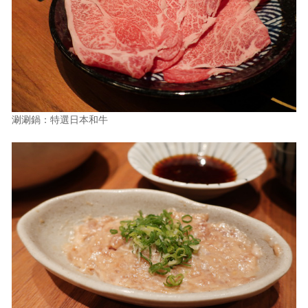
涮涮鍋：特選日本和牛