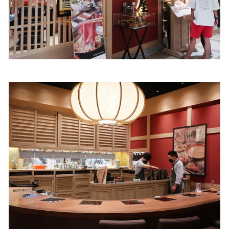
照相簿
影音區
創意出版服務
歷史區
關於Yilan
個人著作
活動實況記錄
媒體報導一覽
合作與代言
訂閱電子報