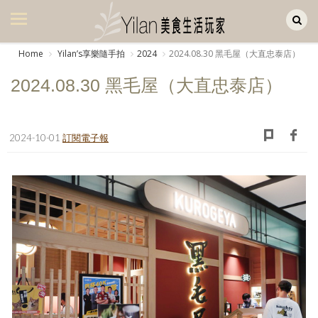
Yilan作品區
美食集
Home
Yilanʼs享樂隨手拍
2024
2024.08.30 黑毛屋（大直忠泰店）
美飲集
2024.08.30 黑毛屋（大直忠泰店）
廚房集
旅遊集
2024-10-01
訂閱電子報
旅遊美食集
生活風
書房集
日記簿
餐桌週記
享樂隨手拍