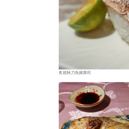
炙燒秋刀魚握壽司