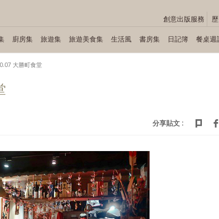
創意出版服務
歷
集
廚房集
旅遊集
旅遊美食集
生活風
書房集
日記簿
餐桌週
.10.07 大勝町食堂
堂
分享貼文 :