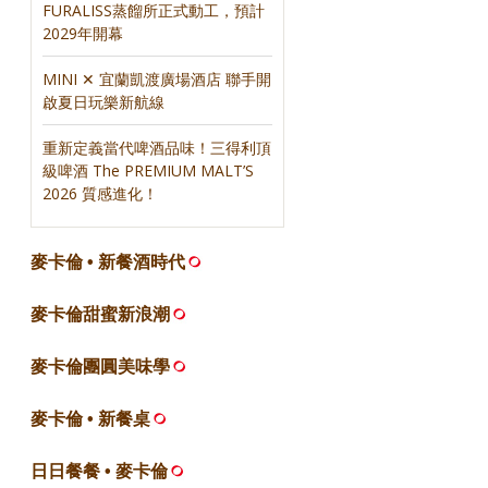
FURALISS蒸餾所正式動工，預計
2029年開幕
MINI ✕ 宜蘭凱渡廣場酒店 聯手開
啟夏日玩樂新航線
重新定義當代啤酒品味！三得利頂
級啤酒 The PREMIUM MALT’S
2026 質感進化！
麥卡倫 • 新餐酒時代
麥卡倫甜蜜新浪潮
麥卡倫團圓美味學
麥卡倫 • 新餐桌
日日餐餐 • 麥卡倫