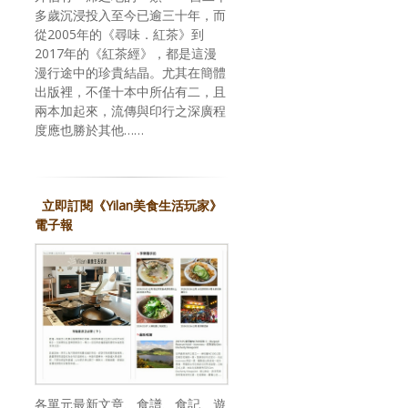
多歲沉浸投入至今已逾三十年，而
從2005年的《尋味．紅茶》到
2017年的《紅茶經》，都是這漫
漫行途中的珍貴結晶。尤其在簡體
出版裡，不僅十本中所佔有二，且
兩本加起來，流傳與印行之深廣程
度應也勝於其他……
立即訂閱《Yilan美食生活玩家》
電子報
各單元最新文章、食譜、食記、遊