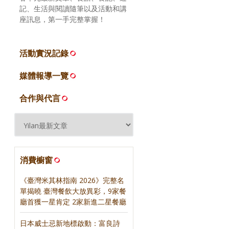
記、生活與閱讀隨筆以及活動和講
座訊息，第一手完整掌握！
活動實況記錄
媒體報導一覽
合作與代言
消費櫥窗
《臺灣米其林指南 2026》完整名
單揭曉 臺灣餐飲大放異彩，9家餐
廳首獲一星肯定 2家新進二星餐廳
日本威士忌新地標啟動：富良詩