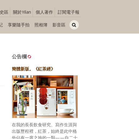
史區
關於Yilan
個人著作
訂閱電子報
記
享樂隨手拍
照相簿
影音區
公告欄
簡體新版。《紅茶經》
在我的長長飲食研究、寫作生涯與
出版歷程裡，紅茶，始終是此中格
外佔有一席之地的一類——自二十