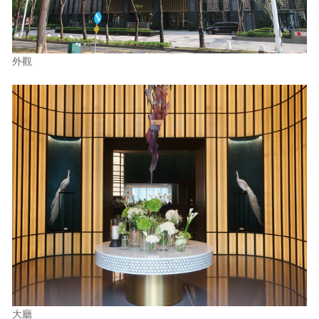
照相簿
影音區
外觀
創意出版服務
歷史區
關於Yilan
個人著作
活動實況記錄
媒體報導一覽
合作與代言
訂閱電子報
大廳