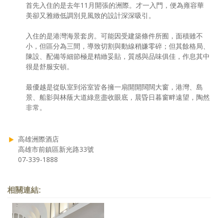
首先入住的是去年11月開張的洲際。才一入門，便為雍容華
美卻又雅緻低調別見風致的設計深深吸引。
入住的是港灣海景套房。可能因受建築條件所囿，面積雖不
小，但區分為三間，導致切割與動線稍嫌零碎；但其餘格局、
陳設、配備等細節極是精緻妥貼，質感與品味俱佳，作息其中
很是舒服安頓。
最優越是從臥室到浴室皆各擁一扇開開闊闊大窗，港灣、島
景、船影與林蔭大道綠意盡收眼底，晨昏日暮窗畔遠望，陶然
非常。
高雄洲際酒店
高雄市前鎮區新光路33號
07-339-1888
相關連結: