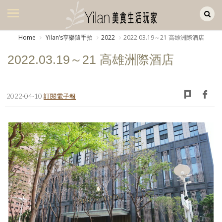
Yilan作品區
美食集
Home
Yilanʼs享樂隨手拍
2022
2022.03.19～21 高雄洲際酒店
美飲集
2022.03.19～21 高雄洲際酒店
廚房集
旅遊集
2022-04-10
訂閱電子報
旅遊美食集
生活風
書房集
日記簿
餐桌週記
享樂隨手拍