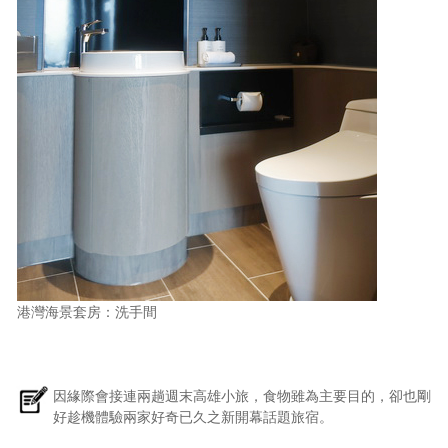
港灣海景套房：洗手間
因緣際會接連兩趟週末高雄小旅，食物雖為主要目的，卻也剛
好趁機體驗兩家好奇已久之新開幕話題旅宿。