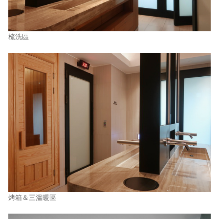
梳洗區
烤箱＆三溫暖區