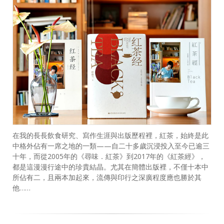
在我的長長飲食研究、寫作生涯與出版歷程裡，紅茶，始終是此
中格外佔有一席之地的一類——自二十多歲沉浸投入至今已逾三
十年，而從2005年的《尋味．紅茶》到2017年的《紅茶經》，
都是這漫漫行途中的珍貴結晶。尤其在簡體出版裡，不僅十本中
所佔有二，且兩本加起來，流傳與印行之深廣程度應也勝於其
他……