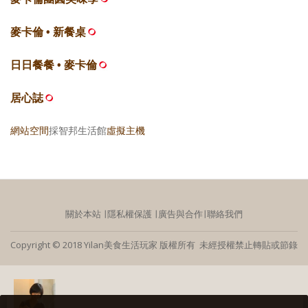
麥卡倫 • 新餐桌
日日餐餐 • 麥卡倫
居心誌
網站空間
採智邦生活館
虛擬主機
關於本站
∣
隱私權保護
∣
廣告與合作
∣
聯絡我們
Copyright © 2018 Yilan美食生活玩家 版權所有 未經授權禁止轉貼或節錄