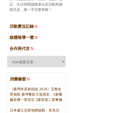
記、生活與閱讀隨筆以及活動和講
座訊息，第一手完整掌握！
活動實況記錄
媒體報導一覽
合作與代言
消費櫥窗
《臺灣米其林指南 2026》完整名
單揭曉 臺灣餐飲大放異彩，9家餐
廳首獲一星肯定 2家新進二星餐廳
日本威士忌新地標啟動：富良詩