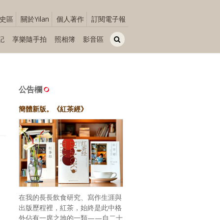
史區
關於Yilan
個人著作
訂閱電子報
記
享樂隨手拍
照相簿
影音區
公告欄
簡體新版。《紅茶經》
在我的長長飲食研究、寫作生涯與
出版歷程裡，紅茶，始終是此中格
外佔有一席之地的一類——自二十