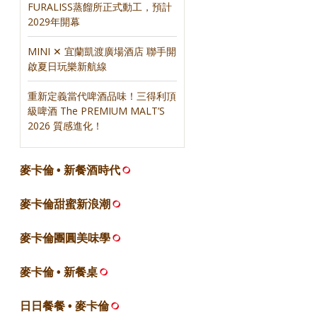
FURALISS蒸餾所正式動工，預計
2029年開幕
MINI ✕ 宜蘭凱渡廣場酒店 聯手開
啟夏日玩樂新航線
重新定義當代啤酒品味！三得利頂
級啤酒 The PREMIUM MALT’S
2026 質感進化！
麥卡倫 • 新餐酒時代
麥卡倫甜蜜新浪潮
麥卡倫團圓美味學
麥卡倫 • 新餐桌
日日餐餐 • 麥卡倫