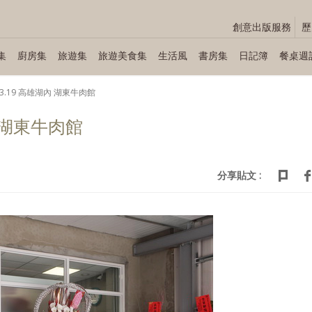
創意出版服務
歷
集
廚房集
旅遊集
旅遊美食集
生活風
書房集
日記簿
餐桌週
.03.19 高雄湖內 湖東牛肉館
內 湖東牛肉館
分享貼文 :