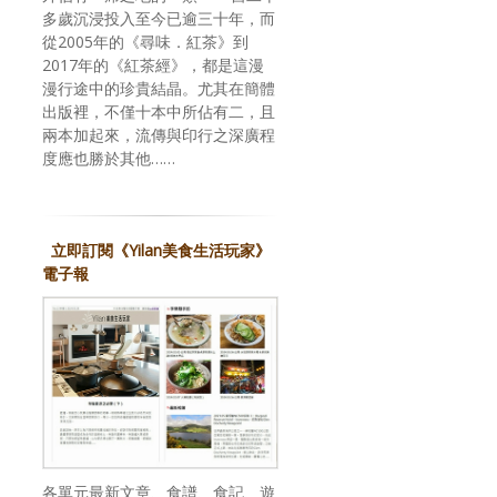
多歲沉浸投入至今已逾三十年，而
從2005年的《尋味．紅茶》到
2017年的《紅茶經》，都是這漫
漫行途中的珍貴結晶。尤其在簡體
出版裡，不僅十本中所佔有二，且
兩本加起來，流傳與印行之深廣程
度應也勝於其他……
立即訂閱《Yilan美食生活玩家》
電子報
各單元最新文章、食譜、食記、遊