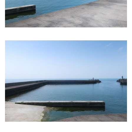
照相簿
影音區
創意出版服務
歷史區
關於Yilan
個人著作
活動實況記錄
媒體報導一覽
合作與代言
訂閱電子報