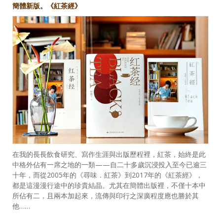
簡體新版。《紅茶經》
在我的長長飲食研究、寫作生涯與出版歷程裡，紅茶，始終是此
中格外佔有一席之地的一類——自二十多歲沉浸投入至今已逾三
十年，而從2005年的《尋味．紅茶》到2017年的《紅茶經》，
都是這漫漫行途中的珍貴結晶。尤其在簡體出版裡，不僅十本中
所佔有二，且兩本加起來，流傳與印行之深廣程度應也勝於其
他……