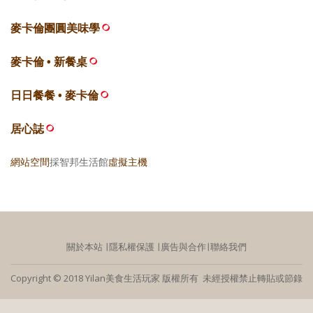
麥卡倫團圓美味學
麥卡倫 • 新餐桌
日日餐餐 • 麥卡倫
居心誌
網站空間
採智邦生活館
虛擬主機
關於本站
∣
隱私權保護
∣
廣告與合作
∣
聯絡我們
Copyright © 2018 Yilan美食生活玩家 版權所有 未經授權禁止轉貼或節錄