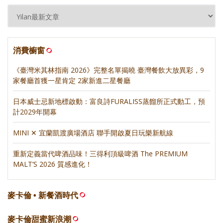
消費櫥窗
《臺灣米其林指南 2026》完整名單揭曉 臺灣餐飲大放異彩，9
家餐廳首獲一星肯定 2家新進二星餐廳
日本威士忌新地標啟動：富良詩FURALISS蒸餾所正式動工，預
計2029年開幕
MINI ✕ 宜蘭凱渡廣場酒店 聯手開啟夏日玩樂新航線
重新定義當代啤酒品味！三得利頂級啤酒 The PREMIUM
MALT’S 2026 質感進化！
麥卡倫 • 新餐酒時代
麥卡倫甜蜜新浪潮