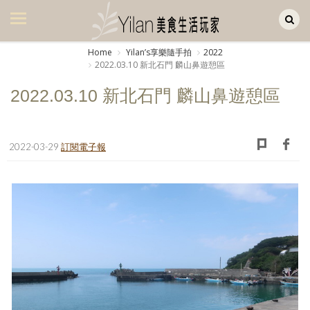
Yilan作品區
美食集
Home
Yilanʼs享樂隨手拍
2022
2022.03.10 新北石門 麟山鼻遊憩區
美飲集
2022.03.10 新北石門 麟山鼻遊憩區
廚房集
旅遊集
2022-03-29
訂閱電子報
旅遊美食集
生活風
書房集
日記簿
餐桌週記
享樂隨手拍