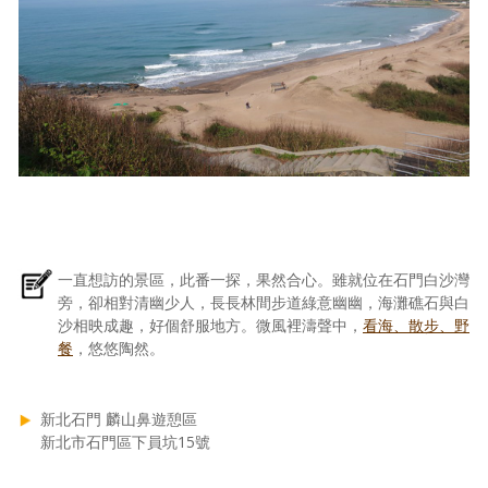
一直想訪的景區，此番一探，果然合心。雖就位在石門白沙灣
旁，卻相對清幽少人，長長林間步道綠意幽幽，海灘礁石與白
沙相映成趣，好個舒服地方。微風裡濤聲中，
看海、散步、野
餐
，悠悠陶然。
新北石門 麟山鼻遊憩區
新北市石門區下員坑15號