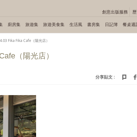
創意出版服務
歷
集
廚房集
旅遊集
旅遊美食集
生活風
書房集
日記簿
餐桌週
04.03 Fika Fika Cafe（陽光店）
ika Cafe（陽光店）
分享貼文 :