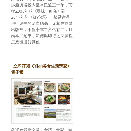
多歲沉浸投入至今已逾三十年，而
從2005年的《尋味．紅茶》到
2017年的《紅茶經》，都是這漫
漫行途中的珍貴結晶。尤其在簡體
出版裡，不僅十本中所佔有二，且
兩本加起來，流傳與印行之深廣程
度應也勝於其他……
立即訂閱《Yilan美食生活玩家》
電子報
各單元最新文章、食譜、食記、遊