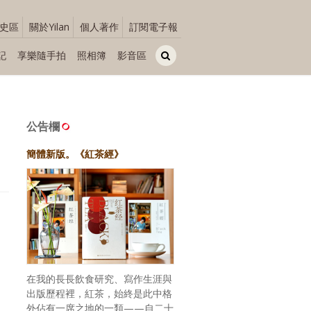
史區
關於Yilan
個人著作
訂閱電子報
記
享樂隨手拍
照相簿
影音區
公告欄
簡體新版。《紅茶經》
在我的長長飲食研究、寫作生涯與
出版歷程裡，紅茶，始終是此中格
外佔有一席之地的一類——自二十