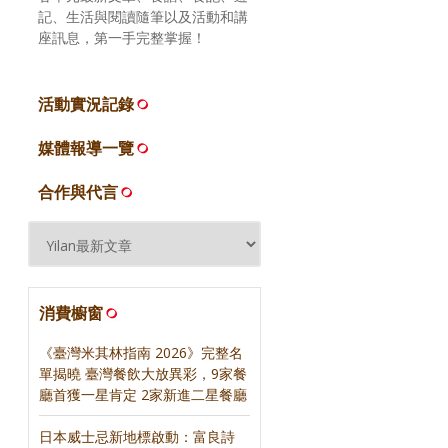
記、生活與閱讀隨筆以及活動和講
座訊息，第一手完整掌握！
活動實況記錄
媒體報導一覽
合作與代言
消費櫥窗
《臺灣米其林指南 2026》完整名
單揭曉 臺灣餐飲大放異彩，9家餐
廳首獲一星肯定 2家新進二星餐廳
日本威士忌新地標啟動：富良詩