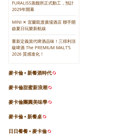
FURALISS蒸餾所正式動工，預計
2029年開幕
MINI ✕ 宜蘭凱渡廣場酒店 聯手開
啟夏日玩樂新航線
重新定義當代啤酒品味！三得利頂
級啤酒 The PREMIUM MALT’S
2026 質感進化！
麥卡倫 • 新餐酒時代
麥卡倫甜蜜新浪潮
麥卡倫團圓美味學
麥卡倫 • 新餐桌
日日餐餐 • 麥卡倫