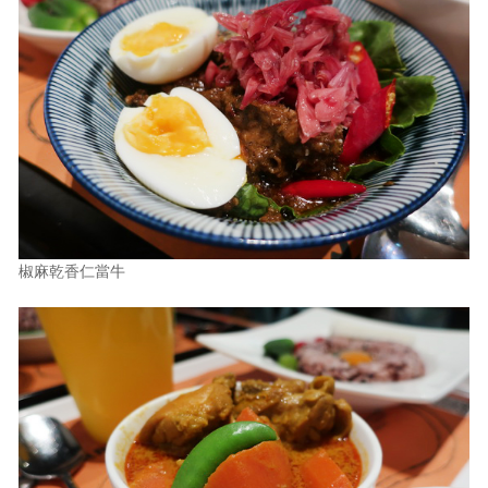
椒麻乾香仁當牛