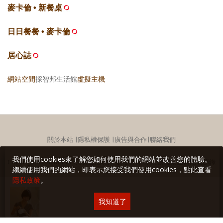
麥卡倫 • 新餐桌
日日餐餐 • 麥卡倫
居心誌
網站空間
採智邦生活館
虛擬主機
關於本站
∣
隱私權保護
∣
廣告與合作
∣
聯絡我們
我們使用cookies來了解您如何使用我們的網站並改善您的體驗。
Copyright © 2018 Yilan美食生活玩家 版權所有 未經授權禁止轉貼或節錄
繼續使用我們的網站，即表示您接受我們使用cookies，點此查看
隱私政策
。
我知道了