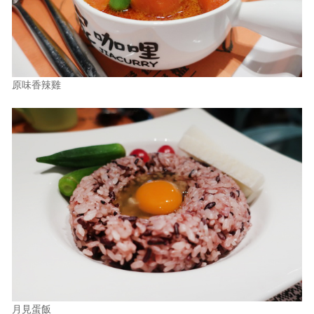
原味香辣雞
月見蛋飯