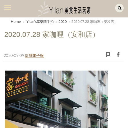
Yilan作品區
美食集
Home
Yilanʼs享樂隨手拍
2020
2020.07.28 家咖哩（安和店）
美飲集
2020.07.28 家咖哩（安和店）
廚房集
旅遊集
2020-09-09
訂閱電子報
旅遊美食集
生活風
書房集
日記簿
餐桌週記
享樂隨手拍