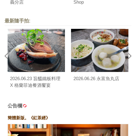
義分店
Shop
最新隨手拍:
2026.06.23 旨醞鐵板料理
2026.06.26 永富魚丸店
X 格蘭菲迪餐酒饗宴
公告欄
簡體新版。《紅茶經》