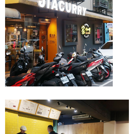
照相簿
影音區
創意出版服務
歷史區
關於Yilan
個人著作
活動實況記錄
媒體報導一覽
合作與代言
訂閱電子報