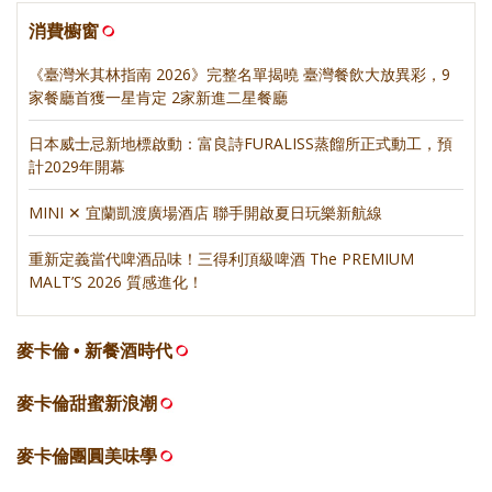
消費櫥窗
《臺灣米其林指南 2026》完整名單揭曉 臺灣餐飲大放異彩，9
家餐廳首獲一星肯定 2家新進二星餐廳
日本威士忌新地標啟動：富良詩FURALISS蒸餾所正式動工，預
計2029年開幕
MINI ✕ 宜蘭凱渡廣場酒店 聯手開啟夏日玩樂新航線
重新定義當代啤酒品味！三得利頂級啤酒 The PREMIUM
MALT’S 2026 質感進化！
麥卡倫 • 新餐酒時代
麥卡倫甜蜜新浪潮
麥卡倫團圓美味學