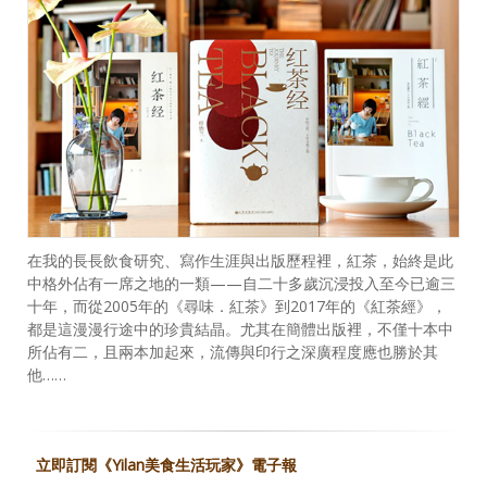
在我的長長飲食研究、寫作生涯與出版歷程裡，紅茶，始終是此
中格外佔有一席之地的一類——自二十多歲沉浸投入至今已逾三
十年，而從2005年的《尋味．紅茶》到2017年的《紅茶經》，
都是這漫漫行途中的珍貴結晶。尤其在簡體出版裡，不僅十本中
所佔有二，且兩本加起來，流傳與印行之深廣程度應也勝於其
他……
立即訂閱《Yilan美食生活玩家》電子報