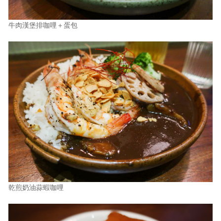
牛肉漢堡排咖哩＋蛋包
乾煎奶油蒜蝦咖哩