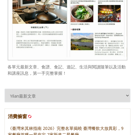
各單元最新文章、食譜、食記、遊記、生活與閱讀隨筆以及活動
和講座訊息，第一手完整掌握！
消費櫥窗
《臺灣米其林指南 2026》完整名單揭曉 臺灣餐飲大放異彩，9
家餐廳首獲一星肯定 2家新進二星餐廳