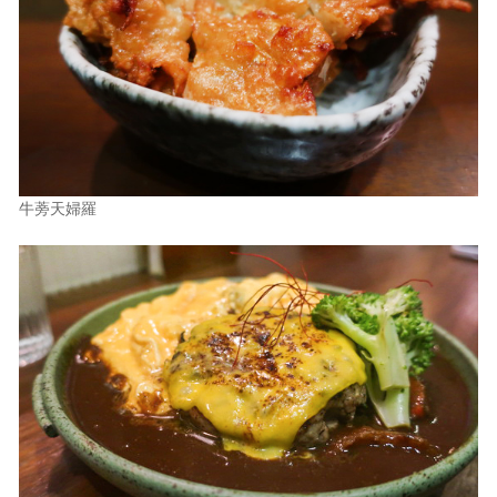
牛蒡天婦羅