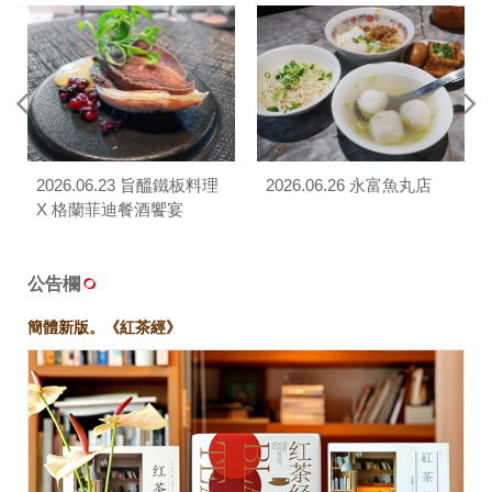
2026.06.23 旨醞鐵板料理
2026.06.26 永富魚丸店
X 格蘭菲迪餐酒饗宴
公告欄
簡體新版。《紅茶經》