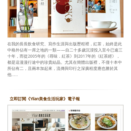
在我的長長飲食研究、寫作生涯與出版歷程裡，紅茶，始終是此
中格外佔有一席之地的一類——自二十多歲沉浸投入至今已逾三
十年，而從2005年的《尋味．紅茶》到2017年的《紅茶經》，
都是這漫漫行途中的珍貴結晶。尤其在簡體出版裡，不僅十本中
所佔有二，且兩本加起來，流傳與印行之深廣程度應也勝於其
他……
立即訂閱《Yilan美食生活玩家》電子報