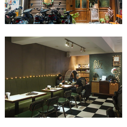
照相簿
影音區
創意出版服務
歷史區
關於Yilan
個人著作
活動實況記錄
媒體報導一覽
合作與代言
訂閱電子報