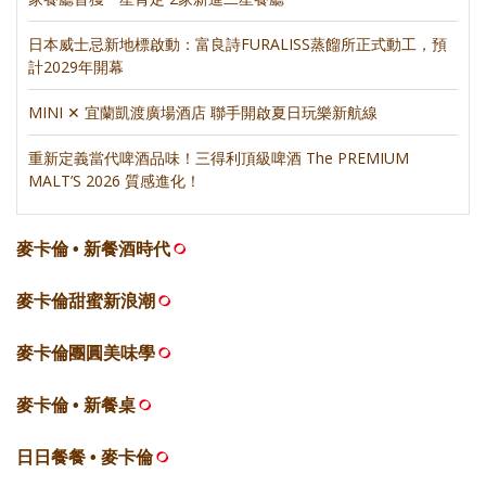
日本威士忌新地標啟動：富良詩FURALISS蒸餾所正式動工，預
計2029年開幕
MINI ✕ 宜蘭凱渡廣場酒店 聯手開啟夏日玩樂新航線
重新定義當代啤酒品味！三得利頂級啤酒 The PREMIUM
MALT’S 2026 質感進化！
麥卡倫 • 新餐酒時代
麥卡倫甜蜜新浪潮
麥卡倫團圓美味學
麥卡倫 • 新餐桌
日日餐餐 • 麥卡倫