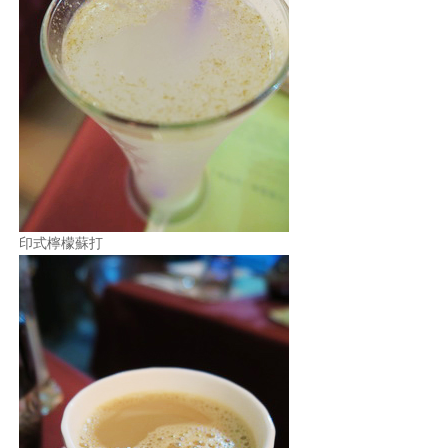
印式檸檬蘇打