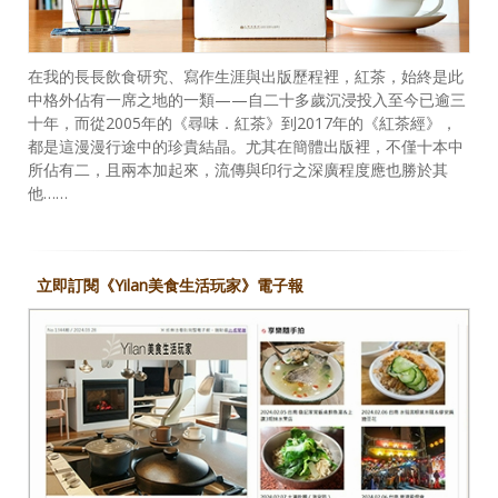
在我的長長飲食研究、寫作生涯與出版歷程裡，紅茶，始終是此
中格外佔有一席之地的一類——自二十多歲沉浸投入至今已逾三
十年，而從2005年的《尋味．紅茶》到2017年的《紅茶經》，
都是這漫漫行途中的珍貴結晶。尤其在簡體出版裡，不僅十本中
所佔有二，且兩本加起來，流傳與印行之深廣程度應也勝於其
他……
立即訂閱《Yilan美食生活玩家》電子報