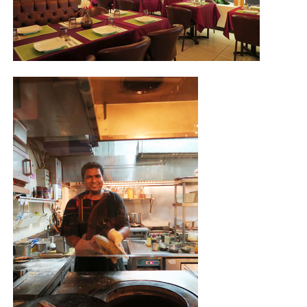
照相簿
影音區
創意出版服務
歷史區
關於Yilan
個人著作
活動實況記錄
媒體報導一覽
合作與代言
訂閱電子報