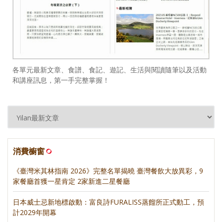
各單元最新文章、食譜、食記、遊記、生活與閱讀隨筆以及活動
和講座訊息，第一手完整掌握！
消費櫥窗
《臺灣米其林指南 2026》完整名單揭曉 臺灣餐飲大放異彩，9
家餐廳首獲一星肯定 2家新進二星餐廳
日本威士忌新地標啟動：富良詩FURALISS蒸餾所正式動工，預
計2029年開幕