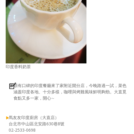
印度香料奶茶
頗有口碑的印度餐廳來了家附近開分店，今晚路過一試，菜色
涵蓋印度各地、十分多樣，咖哩與烤雞風味鮮明夠勁。大直覓
食點又多一家，開心∼
馬友友印度廚房（大直店）
台北市中山區北安路630巷8號
02-2533-0698