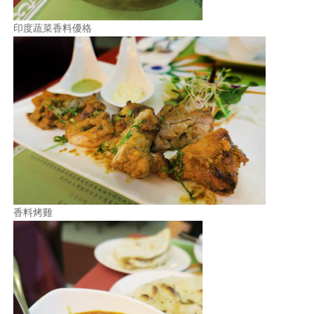
印度蔬菜香料優格
香料烤雞