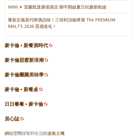
MINI ✕ 宜蘭凱渡廣場酒店 聯手開啟夏日玩樂新航線
重新定義當代啤酒品味！三得利頂級啤酒 The PREMIUM
MALT’S 2026 質感進化！
麥卡倫 • 新餐酒時代
麥卡倫甜蜜新浪潮
麥卡倫團圓美味學
麥卡倫 • 新餐桌
日日餐餐 • 麥卡倫
居心誌
網站空間
採智邦生活館
虛擬主機