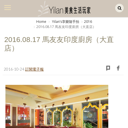
Yilan作品區
美食集
Home
Yilanʼs享樂隨手拍
2016
2016.08.17 馬友友印度廚房（大直店）
美飲集
2016.08.17 馬友友印度廚房（大直
廚房集
店）
旅遊集
旅遊美食集
2016-10-24
訂閱電子報
生活風
書房集
日記簿
餐桌週記
享樂隨手拍