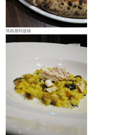
瑪格麗特披薩