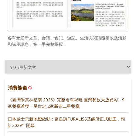
各單元最新文章、食譜、食記、遊記、生活與閱讀隨筆以及活動
和講座訊息，第一手完整掌握！
消費櫥窗
《臺灣米其林指南 2026》完整名單揭曉 臺灣餐飲大放異彩，9
家餐廳首獲一星肯定 2家新進二星餐廳
日本威士忌新地標啟動：富良詩FURALISS蒸餾所正式動工，預
計2029年開幕