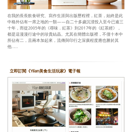
在我的長長飲食研究、寫作生涯與出版歷程裡，紅茶，始終是此
中格外佔有一席之地的一類——自二十多歲沉浸投入至今已逾三
十年，而從2005年的《尋味．紅茶》到2017年的《紅茶經》，
都是這漫漫行途中的珍貴結晶。尤其在簡體出版裡，不僅十本中
所佔有二，且兩本加起來，流傳與印行之深廣程度應也勝於其
他……
立即訂閱《Yilan美食生活玩家》電子報