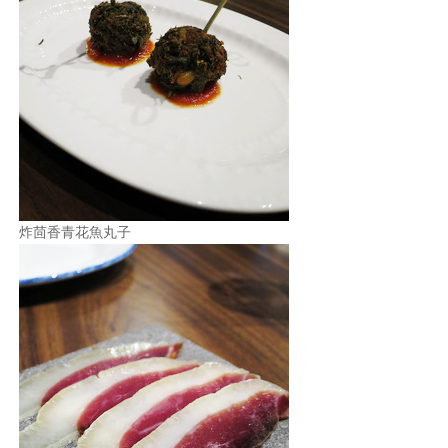
炸茴香青花魚丸子