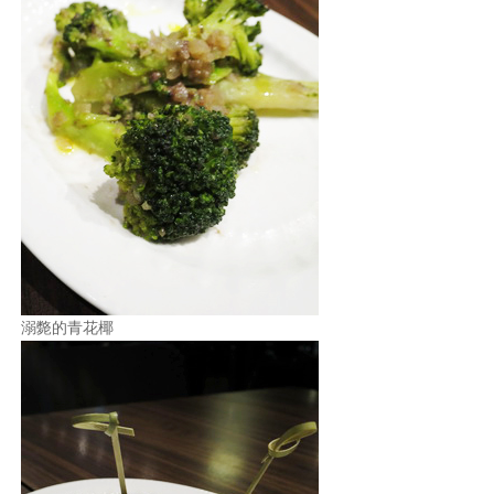
溺斃的青花椰