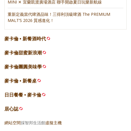
MINI ✕ 宜蘭凱渡廣場酒店 聯手開啟夏日玩樂新航線
重新定義當代啤酒品味！三得利頂級啤酒 The PREMIUM
MALT’S 2026 質感進化！
麥卡倫 • 新餐酒時代
麥卡倫甜蜜新浪潮
麥卡倫團圓美味學
麥卡倫 • 新餐桌
日日餐餐 • 麥卡倫
居心誌
網站空間
採智邦生活館
虛擬主機