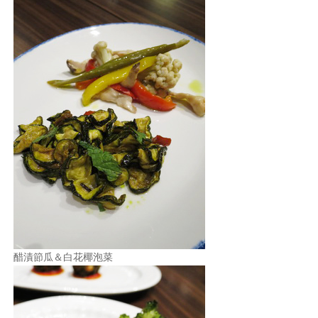
醋漬節瓜＆白花椰泡菜