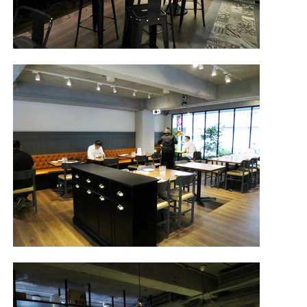
照相簿
影音區
創意出版服務
歷史區
關於Yilan
個人著作
活動實況記錄
媒體報導一覽
合作與代言
訂閱電子報