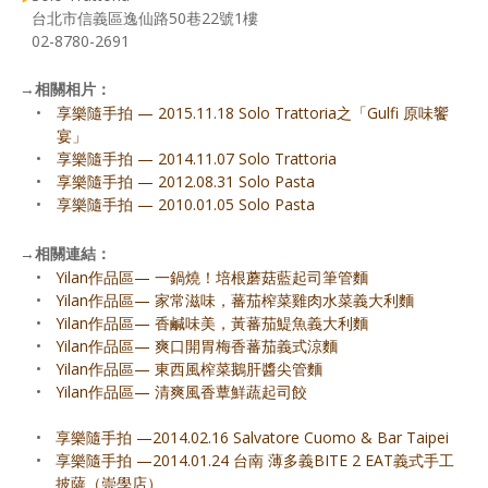
台北市信義區逸仙路50巷22號1樓
02-8780-2691
→
相關相片：
•
享樂隨手拍 — 2015.11.18 Solo Trattoria之「Gulfi 原味饗
宴」
•
享樂隨手拍 — 2014.11.07 Solo Trattoria
•
享樂隨手拍 — 2012.08.31 Solo Pasta
•
享樂隨手拍 — 2010.01.05 Solo Pasta
→
相關連結：
•
Yilan作品區— 一鍋燒！培根蘑菇藍起司筆管麵
•
Yilan作品區— 家常滋味，蕃茄榨菜雞肉水菜義大利麵
•
Yilan作品區— 香鹹味美，黃蕃茄鯷魚義大利麵
•
Yilan作品區— 爽口開胃梅香蕃茄義式涼麵
•
Yilan作品區— 東西風榨菜鵝肝醬尖管麵
•
Yilan作品區— 清爽風香蕈鮮蔬起司餃
•
享樂隨手拍 —2014.02.16 Salvatore Cuomo & Bar Taipei
•
享樂隨手拍 —2014.01.24 台南 薄多義BITE 2 EAT義式手工
披薩（崇學店）