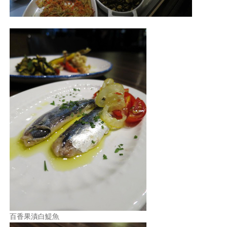
百香果漬白鯷魚