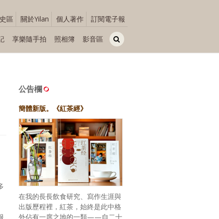
史區
關於Yilan
個人著作
訂閱電子報
記
享樂隨手拍
照相簿
影音區
公告欄
簡體新版。《紅茶經》
多
在我的長長飲食研究、寫作生涯與
出版歷程裡，紅茶，始終是此中格
服
外佔有一席之地的一類——自二十