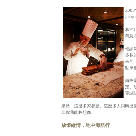
20
Jac
和節目
簡意
他語
多數
來的
點單
而團
定、
覆試
果然，這麼多家餐廳、這麼多人同時出
非你我能夠想像。
放懷縱情，地中海航行