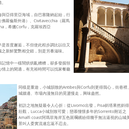
情。
海與亞得里亞海域，自巴塞隆納起始，行
（佛羅倫斯外港）、Civitavecchia（羅馬
ina，希臘Corfu，克羅埃西亞
半是首度邂逅，不但使此程步調比以往又
識之新鮮驚艷相交錯，別是另番滋味。
和記憶中一樣鬧烘烘亂糟糟，卻多發掘領
心情上的閑適，有充裕時間可以找家餐廳
同樣是重遊，小城韻致的Antibes與Corfu則更得我心，街巷裡
城牆邊、市場內漫無目的晃盪慢走，興味盎然。
初訪之地無疑最令人心折：從Livorno出發，Pisa斜塔果然斜得
壯觀，Lucca小城別致可愛；戀慕憧憬多年的Sorrento附近之
Amalfi coast阿瑪菲海岸五色斑斕繽紛得幾乎無法逼視的山城
景叫人委實流連忘返不忍去。