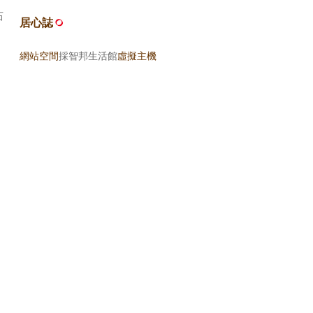
石
居心誌
」
網站空間
採智邦生活館
虛擬主機