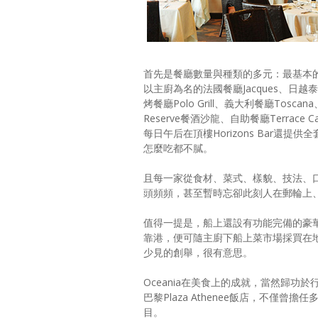
首先是餐廳數量與種類的多元：最基本的Gra
以主廚為名的法國餐廳Jacques、日越泰
烤餐廳Polo Grill、義大利餐廳Tos
Reserve餐酒沙龍、自助餐廳Terrace C
每日午后在頂樓Horizons Bar還
怎麼吃都不膩。
且每一家從食材、菜式、樣貌、技法、
頭頻頻，甚至暫時忘卻此刻人在郵輪上
值得一提是，船上還設有功能完備的豪
靠港，便可隨主廚下船上菜市場採買在
少見的創舉，很有意思。
Oceania在美食上的成就，當然歸功於行政
巴黎Plaza Athenee飯店，不
目。