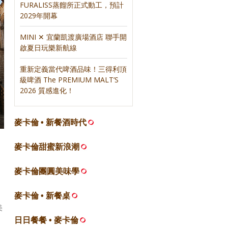
FURALISS蒸餾所正式動工，預計
2029年開幕
MINI ✕ 宜蘭凱渡廣場酒店 聯手開
啟夏日玩樂新航線
重新定義當代啤酒品味！三得利頂
級啤酒 The PREMIUM MALT’S
2026 質感進化！
麥卡倫 • 新餐酒時代
麥卡倫甜蜜新浪潮
、
麥卡倫團圓美味學
麥卡倫 • 新餐桌
美
日日餐餐 • 麥卡倫