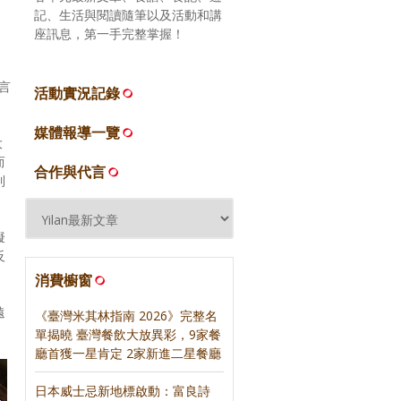
記、生活與閱讀隨筆以及活動和講
座訊息，第一手完整掌握！
都言
活動實況記錄
媒體報導一覽
大
而
合作與代言
到
擬
反
消費櫥窗
遠
《臺灣米其林指南 2026》完整名
單揭曉 臺灣餐飲大放異彩，9家餐
廳首獲一星肯定 2家新進二星餐廳
日本威士忌新地標啟動：富良詩