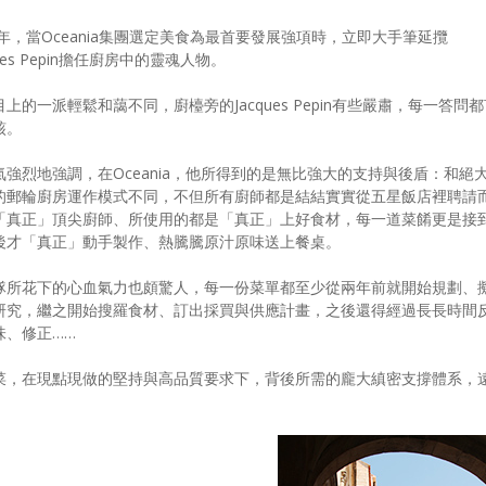
03年，當Oceania集團選定美食為最首要發展強項時，立即大手筆延攬
ques Pepin擔任廚房中的靈魂人物。
上的一派輕鬆和藹不同，廚檯旁的Jacques Pepin有些嚴肅，每一答問
賅。
氣強烈地強調，在Oceania，他所得到的是無比強大的支持與後盾：和絕
的郵輪廚房運作模式不同，不但所有廚師都是結結實實從五星飯店裡聘請
「真正」頂尖廚師、所使用的都是「真正」上好食材，每一道菜餚更是接
後才「真正」動手製作、熱騰騰原汁原味送上餐桌。
隊所花下的心血氣力也頗驚人，每一份菜單都至少從兩年前就開始規劃、
研究，繼之開始搜羅食材、訂出採買與供應計畫，之後還得經過長長時間
味、修正……
菜，在現點現做的堅持與高品質要求下，背後所需的龐大縝密支撐體系，