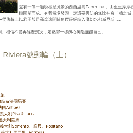
還有一停一顧盼盡是風景的西西里島Taormina， 由重重厚厚
牆圍塑而成、令我當場發願一定還要再訪的無比神奇「牆之城
終曲──從郵輪上以君王般居高遼遠開闊角度緩緩航入魔幻水都威尼斯……
刻。相信不管再經歷幾次，定然都一樣醉心痴迷無能自己。
a Riviera號郵輪（上）
設施
旅Ⅱ：啟航＆法國馬賽
法國Antibes
V：義大利Pisa＆Lucca
 V：義大利羅馬
VI：義大利Sorrento、龐貝、Positano
VII：義大利西西里Taormina