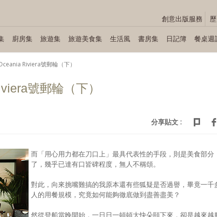
創意出版服務
歷
集
廚房集
旅遊集
旅遊美食集
生活風
書房集
日記簿
餐桌週
ceania Riviera號郵輪（下）
Riviera號郵輪（下）
分享貼文 :
而「用心用力都在刀口上」最具代表性的手段，則是美食部分
了，幾乎已達有口皆碑程度，無人不稱頌。
對此，向來挑嘴難搞的我原本還有些狐疑是否過譽，畢竟一千
人的用餐規模，究竟如何能夠徹底做到盡善盡美？
然從登船當晚開始，一日日一頓頓大快朵頤下來，卻是越來越