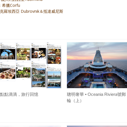
II：希臘Corfu
旅 IX：克羅埃西亞 Dubrovnik＆抵達威尼斯
點點滴滴，旅行回憶
聰明奢華 • Oceania Riviera號郵
輪（上）