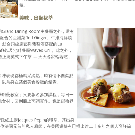
氣。
美味，出類拔萃
nd Dining Room主餐廳之外，還有
融合的亞洲菜Red Ginger、牛排海鮮燒
cana、結合頂級廚藝與葡萄酒搭配的La
afe以及池畔餐廳Waves Grill。此之外，
提供全套正統英式下午茶……天天各家輪著吃，
口味表現都極精采純熟，時有情不自禁點
、以為身在某個美食餐廳的錯覺。
華廚藝教室；只要報名參加課程，每日一
地食材，回到船上烹調實作。也是郵輪界
總主廚Jacques Pepin的職掌。其出身
僅曾擔任多位法國元首的私人廚師，在美國還擁有已播出達二十多年之個人烹飪節