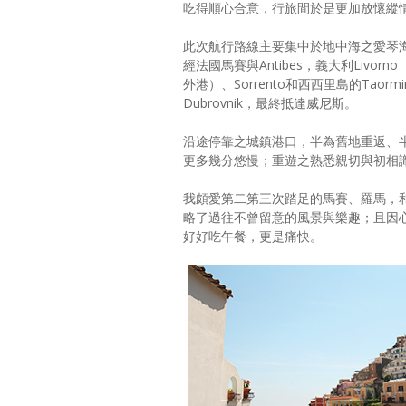
吃得順心合意，行旅間於是更加放懷縱
此次航行路線主要集中於地中海之愛琴
經法國馬賽與Antibes，義大利Livorno
外港）、Sorrento和西西里島的Taorm
Dubrovnik，最終抵達威尼斯。
沿途停靠之城鎮港口，半為舊地重返、
更多幾分悠慢；重遊之熟悉親切與初相
我頗愛第二第三次踏足的馬賽、羅馬，
略了過往不曾留意的風景與樂趣；且因
好好吃午餐，更是痛快。