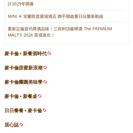
計2029年開幕
MINI ✕ 宜蘭凱渡廣場酒店 聯手開啟夏日玩樂新航線
重新定義當代啤酒品味！三得利頂級啤酒 The PREMIUM
MALT’S 2026 質感進化！
麥卡倫 • 新餐酒時代
麥卡倫甜蜜新浪潮
麥卡倫團圓美味學
麥卡倫 • 新餐桌
日日餐餐 • 麥卡倫
居心誌