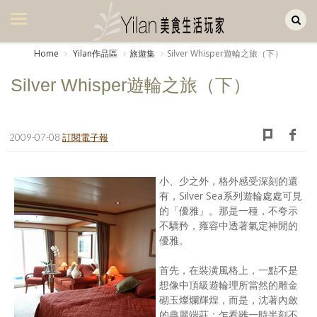
Yilan作品區
美食集
Home
Yilan作品區
旅遊集
Silver Whisper遊輪之旅（下）
美飲集
Silver Whisper遊輪之旅（下）
廚房集
旅遊集
2009-07-08
訂閱電子報
旅遊美食集
小、少之外，格外感受深刻的還
生活風
有，Silver Sea系列遊輪處處可見
的「優雅」。那是一種，不夸示
書房集
不驕矜，雍容中透著氣定神閒的
優雅。
日記簿
首先，在裝潢風格上，一點不是
餐桌週記
想像中頂級遊輪理所當然的雕金
砌玉燦爛輝煌，而是，沈著內斂
享樂隨手拍
的典麗端莊；乍看雖一時半刻不