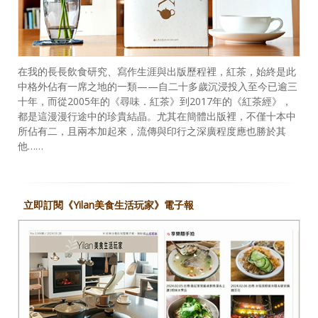
在我的長長飲食研究、寫作生涯與出版歷程裡，紅茶，始終是此
中格外佔有一席之地的一類——自二十多歲沉浸投入至今已逾三
十年，而從2005年的《尋味．紅茶》到2017年的《紅茶經》，
都是這漫漫行途中的珍貴結晶。尤其在簡體出版裡，不僅十本中
所佔有二，且兩本加起來，流傳與印行之深廣程度應也勝於其
他……
立即訂閱《Yilan美食生活玩家》電子報