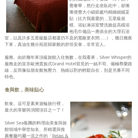
覺奢華，然行走坐臥此中，卻漸
照相簿
漸便覺大小細節處均精緻細膩妥
貼（比方我最愛的，五星級規
影音區
模、浴缸淋浴室雙洗臉盆高檔浴
袍毛巾備品一應俱全的大理石浴
創意出版服務
室，以及許多五星級飯店都還仍不及的寬敞更衣間……），幾日幾夜
下來，真油生幾分宛若歸家般的舒坦安泰，非常宜人。
歷史區
服務。由於幾年來頂級旅館入住無數，在我看來，Silver Whisper的
關於Yilan
服務走的並非歐洲貴族式Grand Hotel習見的一絲不苟、備極尊榮路
線，反而像似朋友般無壓力、熱絡以對的輕鬆自在，別是另番不同
個人著作
特色。
活動實況記錄
食與飲，美味貼心
媒體報導一覽
飲食。這可是素來遊輪旅行裡，
合作與代言
最大的享樂與消閒項目之一了！
訂閱電子報
Silver Sea集團的料理由美食與旅
館領域中舉世知名、所精選與推
薦餐廳均屬一流之作的「
Relais &