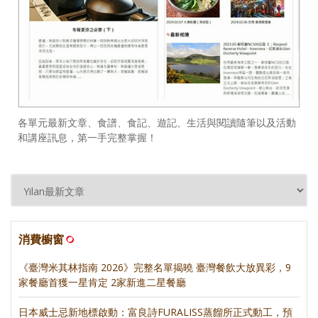
各單元最新文章、食譜、食記、遊記、生活與閱讀隨筆以及活動
和講座訊息，第一手完整掌握！
消費櫥窗
《臺灣米其林指南 2026》完整名單揭曉 臺灣餐飲大放異彩，9
家餐廳首獲一星肯定 2家新進二星餐廳
日本威士忌新地標啟動：富良詩FURALISS蒸餾所正式動工，預