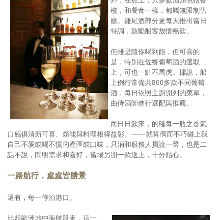
檳，和餐食一樣，都屬無限制供
應。雞尾酒部分更每天推出當日
特調，鼓勵船客放懷暢飲。
但雖是隨你喝到飽，但可喜的
是，特別在佐餐葡萄酒的選取
上，可也一點不馬虎。據說，船
上例行常備共800多款不同葡萄
酒，每日依照主廚開列的菜單，
由侍酒師進行選配與推薦。
而日日飲來，的確每一瓶之香氣
口感俱清新可喜、頗能與料理相得益彰。——就算偶而不巧碰上我
自己不愛或喝不慣的產區或口味，只消和服務人員說一聲，也是二
話不說，問明需求和喜好，當場另開一款送上，十分貼心。
一路航行，處處皆勝景
還有，每一停泊港口。
比起歐洲地中海航段來，這一