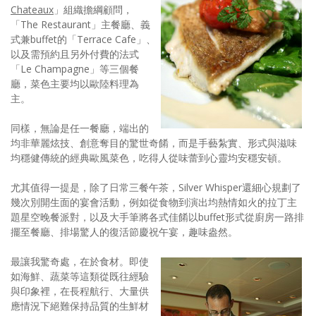
Chateaux
」組織擔綱顧問，
「The Restaurant」主餐廳、義
式兼buffet的「Terrace Cafe」、
以及需預約且另外付費的法式
「Le Champagne」等三個餐
廳，菜色主要均以歐陸料理為
主。
同樣，無論是任一餐廳，端出的
均非華麗炫技、創意奪目的驚世奇餚，而是手藝紮實、形式與滋味
均穩健傳統的經典歐風菜色，吃得人從味蕾到心靈均安穩安頓。
尤其值得一提是，除了日常三餐午茶，Silver Whisper還細心規劃了
幾次別開生面的宴會活動，例如從食物到演出均熱情如火的拉丁主
題星空晚餐派對，以及大手筆將各式佳餚以buffet形式從廚房一路排
擺至餐廳、排場驚人的復活節慶祝午宴，趣味盎然。
最讓我驚奇處，在於食材。即使
如海鮮、蔬菜等這類從既往經驗
與印象裡，在長程航行、大量供
應情況下絕難保持品質的生鮮材