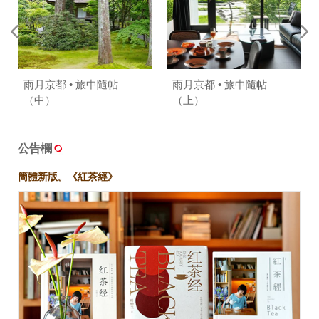
雨月京都 • 旅中隨帖
雨月京都 • 旅中隨帖
（中）
（上）
公告欄
簡體新版。《紅茶經》