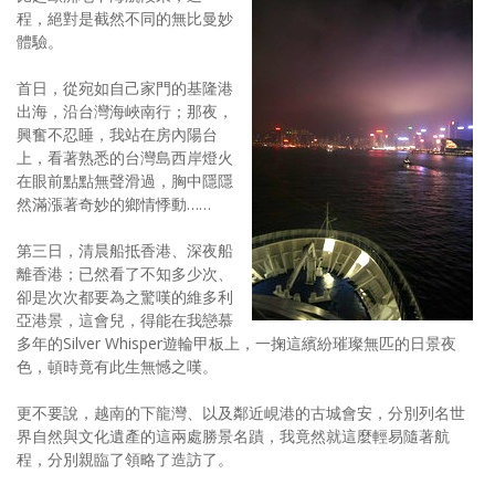
程，絕對是截然不同的無比曼妙
體驗。
首日，從宛如自己家門的基隆港
出海，沿台灣海峽南行；那夜，
興奮不忍睡，我站在房內陽台
上，看著熟悉的台灣島西岸燈火
在眼前點點無聲滑過，胸中隱隱
然滿漲著奇妙的鄉情悸動……
第三日，清晨船抵香港、深夜船
離香港；已然看了不知多少次、
卻是次次都要為之驚嘆的維多利
亞港景，這會兒，得能在我戀慕
多年的Silver Whisper遊輪甲板上，一掬這繽紛璀璨無匹的日景夜
色，頓時竟有此生無憾之嘆。
更不要說，越南的下龍灣、以及鄰近峴港的古城會安，分別列名世
界自然與文化遺產的這兩處勝景名蹟，我竟然就這麼輕易隨著航
程，分別親臨了領略了造訪了。