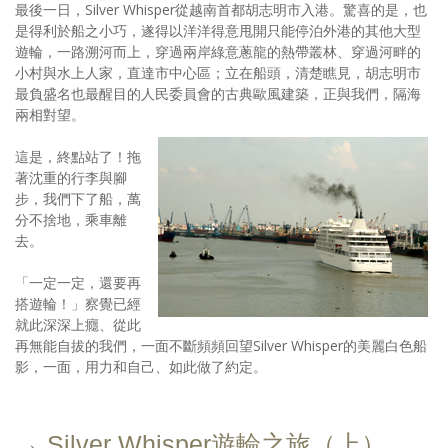
最後一日，Silver Whisper從越南首都胡志明市入港。驚喜的是，也
是得利於船之小巧，遂得以洋洋得意甩開只能停泊外港的其他大型
遊輪，一路溯河而上，穿過兩岸綠意蔥龍的熱帶叢林、穿過河畔的
小村與水上人家，直達市中心區；立在船頭，清楚瞧見，胡志明市
最負盛名也最醒目的人民委員會的古典歐風建築，正與我們，隔海
兩相對望。
這是，終點站了！拖
著沈重的行李與腳
步，我們下了船，萬
分不捨地，乘車離
去。
「一定一定，還要再
搭遊輪！」察覺已經
就此深深上癮、從此
再無能自拔的我們，一面不斷頻頻回望Silver Whisper的美麗白色船
影，一面，用力和自己、如此做了約定。
→ Silver Whisper遊輪之旅（上）