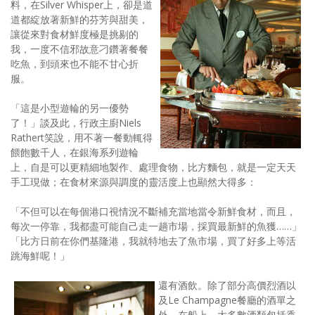
料，在Silver Whisper上，卻是道
道都綻放著新鮮的芬芳與甜美，
讓從來對食材鮮度極是挑剔的
我，一度不信邪故意刁鑽著餐餐
吃魚，到頭來也不能不甘心折
服。
「這是小型遊輪的另一優勢
了！」談及此，行政主廚Niels
Rathert笑說，用不著一餐動輒得
餵飽數千人，在銀海系列遊輪
上，自是可以更精細地製作、處理食物，比方麵包，就是一定天天
手工現做；在食材來源與調度的靈活度上也顯然大得多：
「不但可以在每個港口視情況不斷補充當地當令新鮮食材，而且，
每次一停靠，我都盡可能自己走一趟市場，採買最新鮮的魚獲……」
「比方日前在你們基隆港，我就特地去了魚市場，買了好多上等活
跳海鮮呢！」
還有酒飲。除了部分高價烈酒以
及Le Champagne餐廳的酒單之
外，在船上，大多數酒類包括香