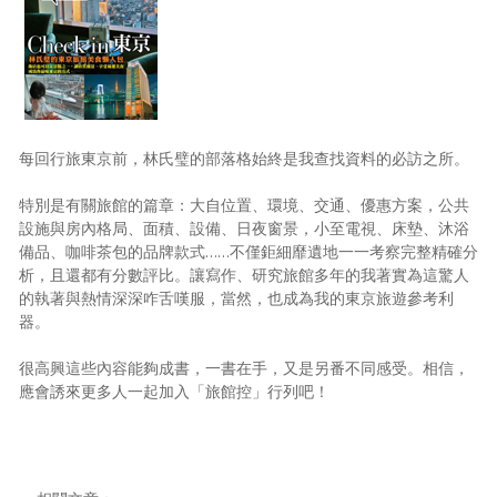
每回行旅東京前，林氏璧的部落格始終是我查找資料的必訪之所。
特別是有關旅館的篇章：大自位置、環境、交通、優惠方案，公共
設施與房內格局、面積、設備、日夜窗景，小至電視、床墊、沐浴
備品、咖啡茶包的品牌款式……不僅鉅細靡遺地一一考察完整精確分
析，且還都有分數評比。讓寫作、研究旅館多年的我著實為這驚人
的執著與熱情深深咋舌嘆服，當然，也成為我的東京旅遊參考利
器。
很高興這些內容能夠成書，一書在手，又是另番不同感受。相信，
應會誘來更多人一起加入「旅館控」行列吧！