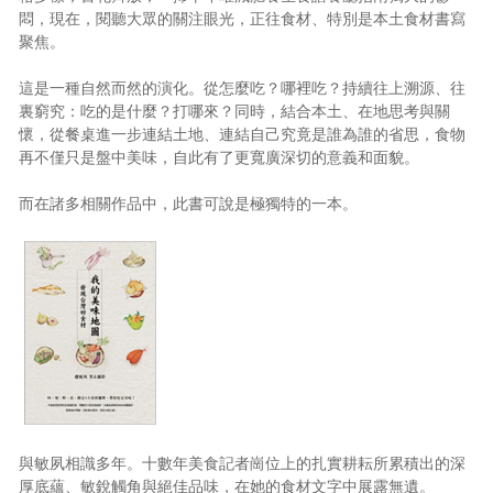
悶，現在，閱聽大眾的關注眼光，正往食材、特別是本土食材書寫
聚焦。
這是一種自然而然的演化。從怎麼吃？哪裡吃？持續往上溯源、往
裏窮究：吃的是什麼？打哪來？同時，結合本土、在地思考與關
懷，從餐桌進一步連結土地、連結自己究竟是誰為誰的省思，食物
再不僅只是盤中美味，自此有了更寬廣深切的意義和面貌。
而在諸多相關作品中，此書可說是極獨特的一本。
與敏夙相識多年。十數年美食記者崗位上的扎實耕耘所累積出的深
厚底蘊、敏銳觸角與絕佳品味，在她的食材文字中展露無遺。