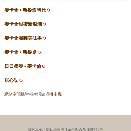
麥卡倫 • 新餐酒時代
麥卡倫甜蜜新浪潮
麥卡倫團圓美味學
麥卡倫 • 新餐桌
日日餐餐 • 麥卡倫
居心誌
網站空間
採智邦生活館
虛擬主機
關於本站
∣
隱私權保護
∣
廣告與合作
∣
聯絡我們