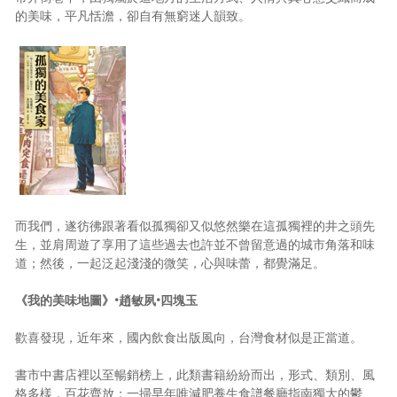
的美味，平凡恬澹，卻自有無窮迷人韻致。
而我們，遂彷彿跟著看似孤獨卻又似悠然樂在這孤獨裡的井之頭先
生，並肩周遊了享用了這些過去也許並不曾留意過的城市角落和味
道；然後，一起泛起淺淺的微笑，心與味蕾，都覺滿足。
《我的美味地圖》•趙敏夙•四塊玉
歡喜發現，近年來，國內飲食出版風向，台灣食材似是正當道。
書市中書店裡以至暢銷榜上，此類書籍紛紛而出，形式、類別、風
格多樣，百花齊放；一掃早年唯減肥養生食譜餐廳指南獨大的鬱