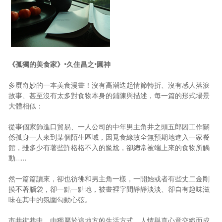
照相簿
影音區
創意出版服務
《孤獨的美食家》•久住昌之•圓神
歷史區
多麼奇妙的一本美食漫畫！沒有高潮迭起情節轉折、沒有感人落淚
關於Yilan
故事、甚至沒有太多對食物本身的鋪陳與描述，每一篇的形式場景
大體相似：
個人著作
從事個家飾進口貿易、一人公司的中年男主角井之頭五郎因工作關
活動實況記錄
係孤身一人來到某個陌生區域，因覓食緣故全無預期地進入一家餐
館，雖多少有著些許格格不入的尷尬，卻總常被端上來的食物所觸
媒體報導一覽
動……
合作與代言
然一篇篇讀來，卻也彷彿和男主角一樣，一開始或者有些丈二金剛
摸不著腦袋，卻一點一點地，被畫裡字間靜靜淡淡、卻自有趣味滋
訂閱電子報
味在其中的氛圍勾動心弦。
市井街巷中，由獨屬於這地方的生活方式、人情與真心意交織而成