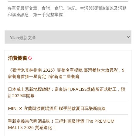
各單元最新文章、食譜、食記、遊記、生活與閱讀隨筆以及活動
和講座訊息，第一手完整掌握！
消費櫥窗
《臺灣米其林指南 2026》完整名單揭曉 臺灣餐飲大放異彩，9
家餐廳首獲一星肯定 2家新進二星餐廳
日本威士忌新地標啟動：富良詩FURALISS蒸餾所正式動工，預
計2029年開幕
MINI ✕ 宜蘭凱渡廣場酒店 聯手開啟夏日玩樂新航線
重新定義當代啤酒品味！三得利頂級啤酒 The PREMIUM
MALT’S 2026 質感進化！