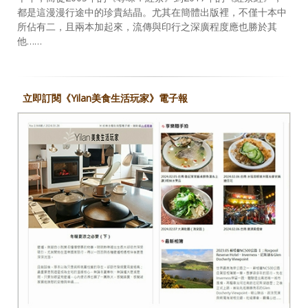
都是這漫漫行途中的珍貴結晶。尤其在簡體出版裡，不僅十本中
所佔有二，且兩本加起來，流傳與印行之深廣程度應也勝於其
他……
立即訂閱《Yilan美食生活玩家》電子報