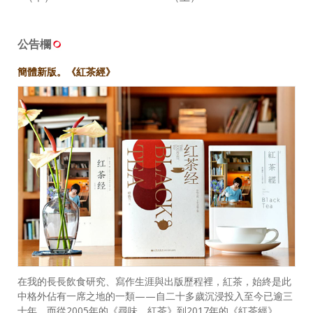
公告欄
簡體新版。《紅茶經》
在我的長長飲食研究、寫作生涯與出版歷程裡，紅茶，始終是此
中格外佔有一席之地的一類——自二十多歲沉浸投入至今已逾三
十年，而從2005年的《尋味．紅茶》到2017年的《紅茶經》，