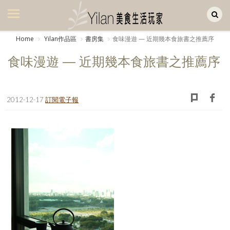
Yilan作品區
美食集
Home
Yilan作品區
書房集
食味漫遊 — 近期幾本食旅書之推薦序
美飲集
食味漫遊 — 近期幾本食旅書之推薦序
廚房集
旅遊集
2012-12-17
訂閱電子報
旅遊美食集
生活風
書房集
日記簿
餐桌週記
享樂隨手拍