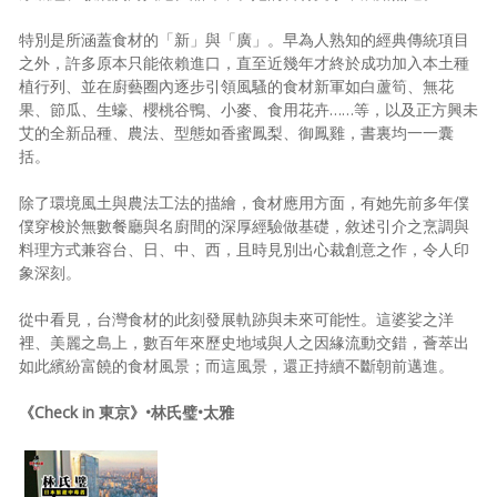
特別是所涵蓋食材的「新」與「廣」。早為人熟知的經典傳統項目
之外，許多原本只能依賴進口，直至近幾年才終於成功加入本土種
植行列、並在廚藝圈內逐步引領風騷的食材新軍如白蘆筍、無花
果、節瓜、生蠔、櫻桃谷鴨、小麥、食用花卉……等，以及正方興未
艾的全新品種、農法、型態如香蜜鳳梨、御鳳雞，書裏均一一囊
括。
除了環境風土與農法工法的描繪，食材應用方面，有她先前多年僕
僕穿梭於無數餐廳與名廚間的深厚經驗做基礎，敘述引介之烹調與
料理方式兼容台、日、中、西，且時見別出心裁創意之作，令人印
象深刻。
從中看見，台灣食材的此刻發展軌跡與未來可能性。這婆娑之洋
裡、美麗之島上，數百年來歷史地域與人之因緣流動交錯，薈萃出
如此繽紛富饒的食材風景；而這風景，還正持續不斷朝前邁進。
《Check in 東京》•林氏璧•太雅