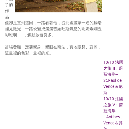
了的
作
品，
但卻是直到這回，一路看著他，從北國畫家一逕的黝暗
裡見微光，一路蛻變成滿滿普羅旺斯氣息的明媚燦爛五
彩斑斕……，觸動啟發良多。
當場發願，定要親身、親眼在南法，實地眼見、對照，
這畫裡的色彩、畫裡的光。
10/10 法國
之旅III：蔚
藍海岸─
St.Paul de
Vence＆尼
斯
10/10 法國
之旅IV：蔚
藍海岸
─Antibes、
Vence＆其
他