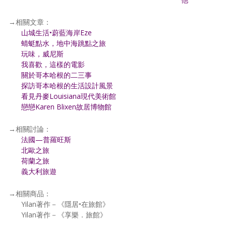
→相關文章：
山城生活•蔚藍海岸Eze
蜻蜓點水，地中海跳點之旅
玩味，威尼斯
我喜歡，這樣的電影
關於哥本哈根的二三事
探訪哥本哈根的生活設計風景
看見丹麥Louisiana現代美術館
戀戀Karen Blixen故居博物館
→相關討論：
法國—普羅旺斯
北歐之旅
荷蘭之旅
義大利旅遊
→相關商品：
Yilan著作－《隱居•在旅館》
Yilan著作－《享樂．旅館》