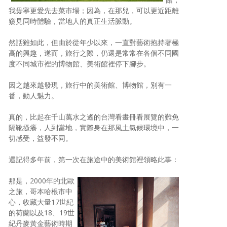
我毋寧更愛先去菜市場；因為，在那兒，可以更近距離
照相簿
窺見同時體驗，當地人的真正生活脈動。
影音區
然話雖如此，但由於從年少以來，一直對藝術抱持著極
創意出版服務
高的興趣，遂而，旅行之際，仍還是常常在各個不同國
度不同城市裡的博物館、美術館裡停下腳步。
歷史區
因之越來越發現，旅行中的美術館、博物館，別有一
關於Yilan
番，動人魅力。
個人著作
真的，比起在千山萬水之遙的台灣看畫冊看展覽的難免
隔靴搔癢，人到當地，實際身在那風土氣候環境中，一
活動實況記錄
切感受，益發不同。
媒體報導一覽
還記得多年前，第一次在旅途中的美術館裡領略此事：
合作與代言
那是，2000年的北歐
之旅，哥本哈根市中
訂閱電子報
心，收藏大量17世紀
的荷蘭以及18、19世
紀丹麥黃金藝術時期