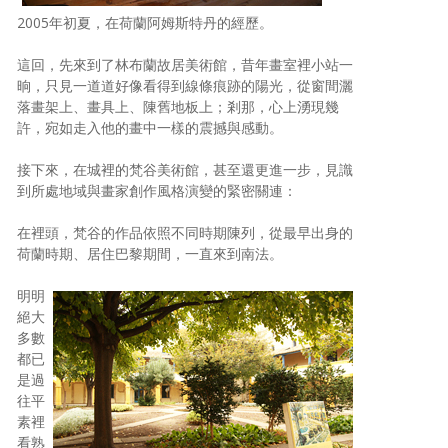
2005年初夏，在荷蘭阿姆斯特丹的經歷。
這回，先來到了林布蘭故居美術館，昔年畫室裡小站一
晌，只見一道道好像看得到線條痕跡的陽光，從窗間灑
落畫架上、畫具上、陳舊地板上；剎那，心上湧現幾
許，宛如走入他的畫中一樣的震撼與感動。
接下來，在城裡的梵谷美術館，甚至還更進一步，見識
到所處地域與畫家創作風格演變的緊密關連：
在裡頭，梵谷的作品依照不同時期陳列，從最早出身的
荷蘭時期、居住巴黎期間，一直來到南法。
明明
絕大
多數
都已
是過
往平
素裡
看熟