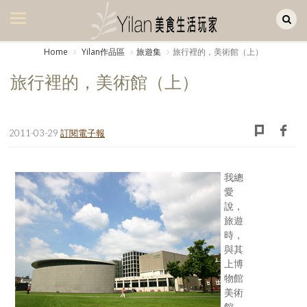
Yilan作品區
美食集
Home
Yilan作品區
旅遊集
旅行裡的，美術館（上）
美飲集
旅行裡的，美術館（上）
廚房集
旅遊集
2011-03-29
訂閱電子報
旅遊美食集
我總
生活風
愛
說，
書房集
旅遊
時，
日記簿
與其
上博
餐桌週記
物館
美術
享樂隨手拍
館，