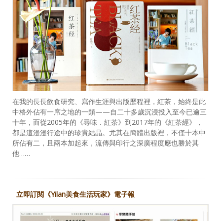
在我的長長飲食研究、寫作生涯與出版歷程裡，紅茶，始終是此
中格外佔有一席之地的一類——自二十多歲沉浸投入至今已逾三
十年，而從2005年的《尋味．紅茶》到2017年的《紅茶經》，
都是這漫漫行途中的珍貴結晶。尤其在簡體出版裡，不僅十本中
所佔有二，且兩本加起來，流傳與印行之深廣程度應也勝於其
他……
立即訂閱《Yilan美食生活玩家》電子報