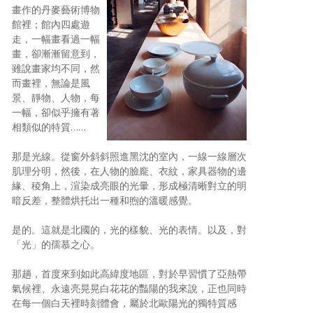
畫作的丹麥藝術博物
館裡；館內四處遊
走，一幅畫看過一幅
畫，卻漸漸留意到，
雖說畫家均不同，然
而畫裡，無論是風
景、靜物、人物，每
一幅，卻似乎擁有著
相類似的特質……
那是光線。從窗外斜斜照進黑沈的室內，一線一線層次
肌理分明，然後，在人物的臉龐、衣紋，家具器物的邊
緣、稜角上，渲染成亮眼的光暈，形成極清晰對立的明
暗反差，整體烘托出一種和煦的溫暖感覺。
是的。這就是北國的，光的樣貌、光的表情。以及，對
「光」的孺慕之心。
那趟，首度來到如此高緯度地區，對於早習慣了亞熱帶
氣候裡、永遠亮晃晃白花花的豔陽的我來說，正也同時
在每一個白天裡時刻體會，屬於北歐陽光的獨特質感