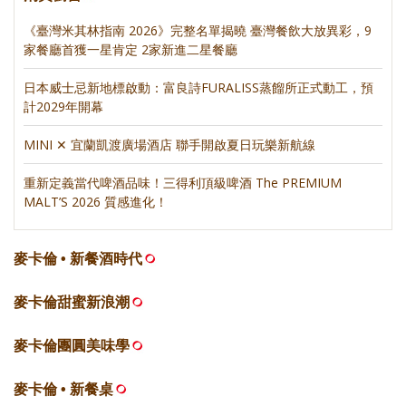
《臺灣米其林指南 2026》完整名單揭曉 臺灣餐飲大放異彩，9
家餐廳首獲一星肯定 2家新進二星餐廳
日本威士忌新地標啟動：富良詩FURALISS蒸餾所正式動工，預
計2029年開幕
MINI ✕ 宜蘭凱渡廣場酒店 聯手開啟夏日玩樂新航線
重新定義當代啤酒品味！三得利頂級啤酒 The PREMIUM
MALT’S 2026 質感進化！
麥卡倫 • 新餐酒時代
麥卡倫甜蜜新浪潮
麥卡倫團圓美味學
麥卡倫 • 新餐桌