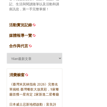
記、生活與閱讀隨筆以及活動和講
座訊息，第一手完整掌握！
活動實況記錄
媒體報導一覽
合作與代言
消費櫥窗
《臺灣米其林指南 2026》完整名
單揭曉 臺灣餐飲大放異彩，9家餐
廳首獲一星肯定 2家新進二星餐廳
日本威士忌新地標啟動：富良詩