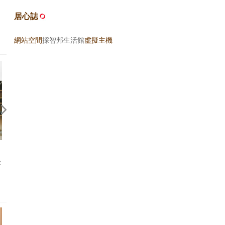
新作《日日物事》正式推出！
居心誌
網站空間
採智邦生活館
虛擬主機
2021/10/31《彰化人彰化事新
2021/01《La Vie》〈外場
作
聞》〈書香彰化與大師有約 飲食
不易〉
旅遊作家分享餐桌器物學〉