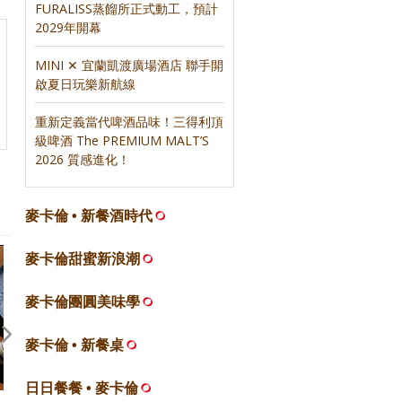
FURALISS蒸餾所正式動工，預計
2029年開幕
MINI ✕ 宜蘭凱渡廣場酒店 聯手開
啟夏日玩樂新航線
重新定義當代啤酒品味！三得利頂
級啤酒 The PREMIUM MALT’S
2026 質感進化！
麥卡倫 • 新餐酒時代
麥卡倫甜蜜新浪潮
麥卡倫團圓美味學
麥卡倫 • 新餐桌
日日餐餐 • 麥卡倫