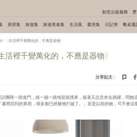
創意出版服務
歷
集
廚房集
旅遊集
旅遊美食集
生活風
書房集
日記簿
餐桌週
a Vie》〈生活裡千變萬化的，不應是器物〉
ie》〈生活裡千變萬化的，不應是器物〉
分享貼文 :
，採訪團隊一踏進門，就一蹦一跳地迎面撲來，接著又恣意奔走跳躍，問她
「書裡寫到的東西，很多都已經被牠打破了。」若是以前的她，可不會這