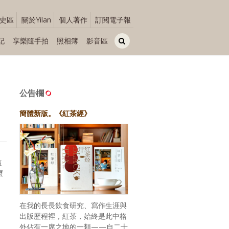
史區
關於Yilan
個人著作
訂閱電子報
記
享樂隨手拍
照相簿
影音區
公告欄
簡體新版。《紅茶經》
這
麼
在我的長長飲食研究、寫作生涯與
出版歷程裡，紅茶，始終是此中格
外佔有一席之地的一類——自二十