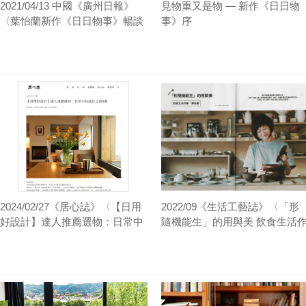
2021/04/13 中國《廣州日報》
見物重又是物 — 新作《日日物
〈葉怡蘭新作《日日物事》暢談
事》序
20年用物心得：擇物如交友〉
2024/02/27《居心誌》〈【日用
2022/09《生活工藝誌》〈「形
好設計】達人推薦選物：日常中
隨機能生」的用與美 飲食生活
的設計之美5選〉
家葉怡蘭〉