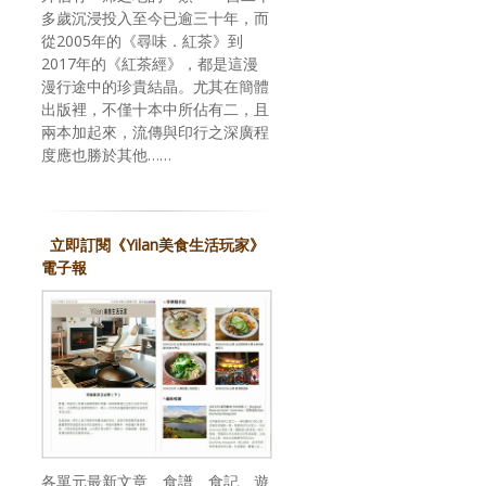
多歲沉浸投入至今已逾三十年，而
從2005年的《尋味．紅茶》到
2017年的《紅茶經》，都是這漫
漫行途中的珍貴結晶。尤其在簡體
出版裡，不僅十本中所佔有二，且
兩本加起來，流傳與印行之深廣程
度應也勝於其他……
立即訂閱《Yilan美食生活玩家》
電子報
各單元最新文章、食譜、食記、遊