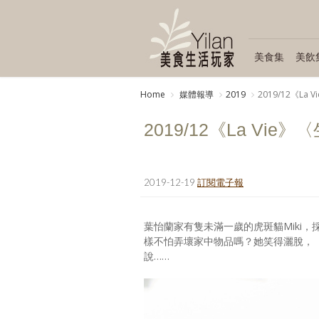
美食集
美飲
Home
媒體報導
2019
2019/12《L
2019/12《La V
2019-12-19
訂閱電子報
葉怡蘭家有隻未滿一歲的虎斑貓Miki
樣不怕弄壞家中物品嗎？她笑得灑脫，
說……