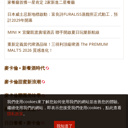
家餐廳首獲一星肯定 2家新進二星餐廳
日本威士忌新地標啟動：富良詩FURALISS蒸餾所正式動工，預
計2029年開幕
MINI ✕ 宜蘭凱渡廣場酒店 聯手開啟夏日玩樂新航線
重新定義當代啤酒品味！三得利頂級啤酒 The PREMIUM
MALT’S 2026 質感進化！
麥卡倫 • 新餐酒時代
麥卡倫甜蜜新浪潮
麥卡倫團圓美味學
我們使用cookies來了解您如何使用我們的網站並改善您的體驗。
繼續使用我們的網站，即表示您接受我們使用cookies，點此查看
麥卡倫 • 新餐桌
隱私政策
。
日日餐餐 • 麥卡倫
我知道了