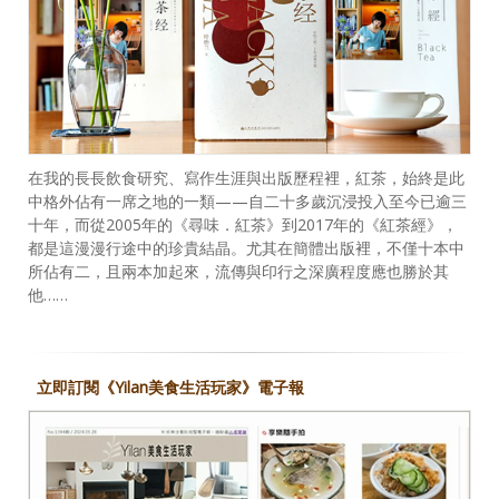
在我的長長飲食研究、寫作生涯與出版歷程裡，紅茶，始終是此
中格外佔有一席之地的一類——自二十多歲沉浸投入至今已逾三
十年，而從2005年的《尋味．紅茶》到2017年的《紅茶經》，
都是這漫漫行途中的珍貴結晶。尤其在簡體出版裡，不僅十本中
所佔有二，且兩本加起來，流傳與印行之深廣程度應也勝於其
他……
立即訂閱《Yilan美食生活玩家》電子報