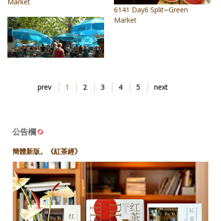
Market
6141 Day6 Split─Green
Market
6142 Day6 Split─Green
prev
1
2
3
4
5
next
Market
公告欄
簡體新版。《紅茶經》