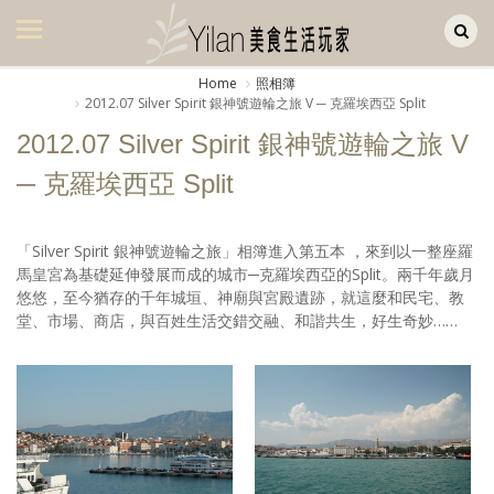
Yilan作品區
美食集
Home
照相簿
2012.07 Silver Spirit 銀神號遊輪之旅 V ─ 克羅埃西亞 Split
美飲集
2012.07 Silver Spirit 銀神號遊輪之旅 V
廚房集
─ 克羅埃西亞 Split
旅遊集
旅遊美食集
「Silver Spirit 銀神號遊輪之旅」相簿進入第五本 ，來到以一整座羅
馬皇宮為基礎延伸發展而成的城市─克羅埃西亞的Split。兩千年歲月
生活風
悠悠，至今猶存的千年城垣、神廟與宮殿遺跡，就這麼和民宅、教
堂、市場、商店，與百姓生活交錯交融、和諧共生，好生奇妙……
書房集
日記簿
餐桌週記
享樂隨手拍