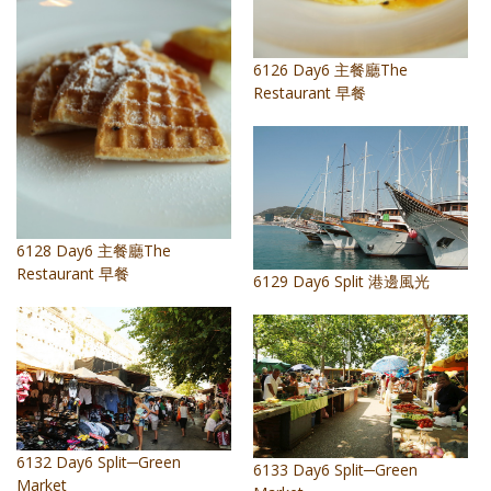
6126 Day6 主餐廳The
Restaurant 早餐
6128 Day6 主餐廳The
Restaurant 早餐
6129 Day6 Split 港邊風光
6132 Day6 Split─Green
6133 Day6 Split─Green
Market