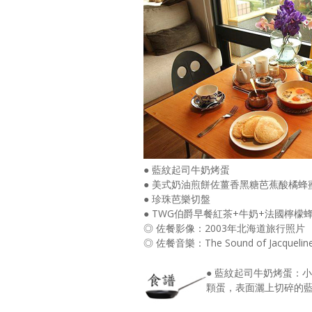
● 藍紋起司牛奶烤蛋
● 美式奶油煎餅佐薑香黑糖芭蕉酸橘蜂
● 珍珠芭樂切盤
● TWG伯爵早餐紅茶+牛奶+法國檸檬
◎ 佐餐影像：2003年北海道旅行照片
◎ 佐餐音樂：The Sound of Jacqueline 
● 藍紋起司牛奶烤蛋：
顆蛋，表面灑上切碎的藍