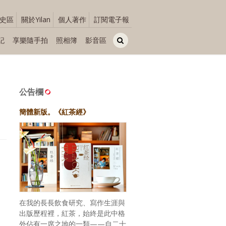
史區
關於Yilan
個人著作
訂閱電子報
記
享樂隨手拍
照相簿
影音區
公告欄
簡體新版。《紅茶經》
在我的長長飲食研究、寫作生涯與
出版歷程裡，紅茶，始終是此中格
外佔有一席之地的一類——自二十