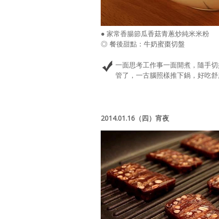
● 家常香腸節瓜香菇青蔥炒純米米粉
◎ 餐後甜點：牛奶蜜棗切盤
一面思考工作事一面開煮，隨手切
管了，一古腦照樣推下鍋，好吃舒
2014.01.16（四）宵夜