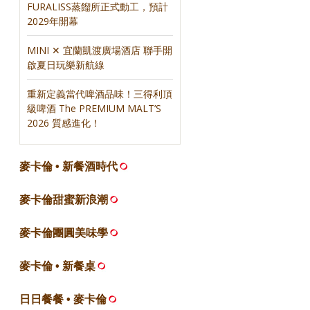
FURALISS蒸餾所正式動工，預計
2029年開幕
MINI ✕ 宜蘭凱渡廣場酒店 聯手開
啟夏日玩樂新航線
重新定義當代啤酒品味！三得利頂
級啤酒 The PREMIUM MALT’S
2026 質感進化！
麥卡倫 • 新餐酒時代
麥卡倫甜蜜新浪潮
麥卡倫團圓美味學
麥卡倫 • 新餐桌
日日餐餐 • 麥卡倫