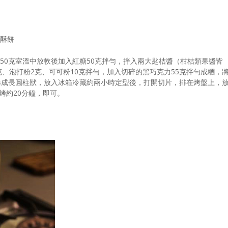
力酥餅
油50克室溫中放軟後加入紅糖50克拌勻，拌入兩大匙桔醬（柑桔類果醬皆
克、泡打粉2克、可可粉10克拌勻，加入切碎的黑巧克力55克拌勻成糰，
捲成長圓柱狀，放入冰箱冷藏約兩小時定型後，打開切片，排在烤盤上，
烤約20分鐘，即可。