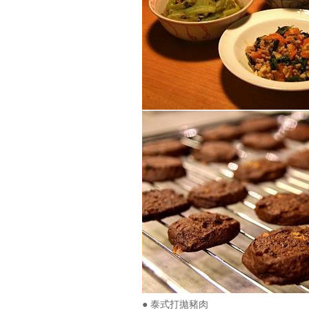
● 泰式打拋豬肉