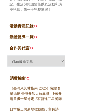
記、生活與閱讀隨筆以及活動和講
座訊息，第一手完整掌握！
活動實況記錄
媒體報導一覽
合作與代言
消費櫥窗
《臺灣米其林指南 2026》完整名
單揭曉 臺灣餐飲大放異彩，9家餐
廳首獲一星肯定 2家新進二星餐廳
日本威士忌新地標啟動：富良詩