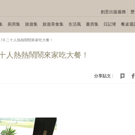
創意出版服務
歷
集
廚房集
旅遊集
旅遊美食集
生活風
書房集
日記簿
餐桌週
2∼01.18 二十人熱熱鬧鬧來家吃大餐！
.18 二十人熱熱鬧鬧來家吃大餐！
分享貼文 :