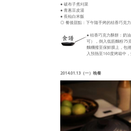
● 破布子煮刈菜
● 青蔥豆皮湯
● 長秈白米飯
◎ 餐後甜點：下午隨手烤的桔香巧克
● 桔香巧克力酥餅：奶
可），倒入低筋麵粉75
麵糰撥至保鮮膜上，包
入預熱至160度烤箱中，
2014.01.13（一）晚餐