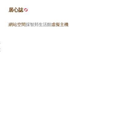
居心誌
網站空間
採智邦生活館
虛擬主機
將
放