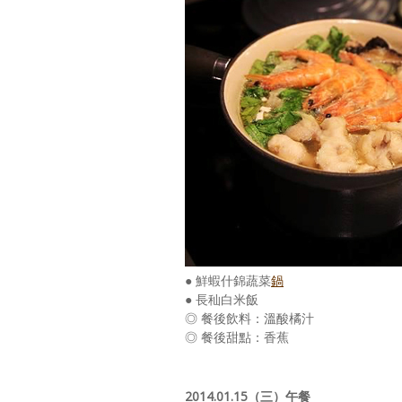
● 鮮蝦什錦蔬菜
鍋
● 長秈白米飯
◎ 餐後飲料：溫酸橘汁
◎ 餐後甜點：香蕉
2014.01.15（三）午餐