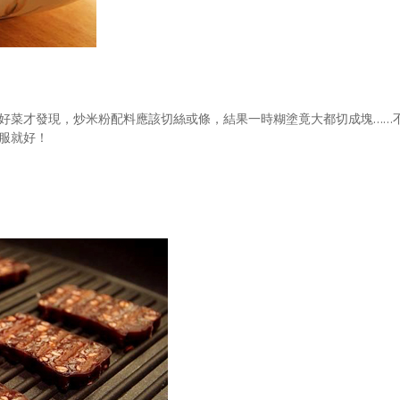
好菜才發現，炒米粉配料應該切絲或條，結果一時糊塗竟大都切成塊……
服就好！