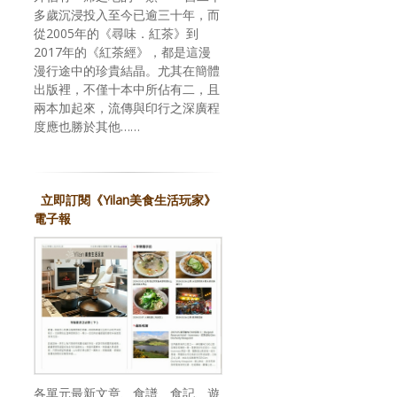
多歲沉浸投入至今已逾三十年，而
從2005年的《尋味．紅茶》到
2017年的《紅茶經》，都是這漫
漫行途中的珍貴結晶。尤其在簡體
出版裡，不僅十本中所佔有二，且
兩本加起來，流傳與印行之深廣程
度應也勝於其他……
立即訂閱《Yilan美食生活玩家》
電子報
各單元最新文章、食譜、食記、遊