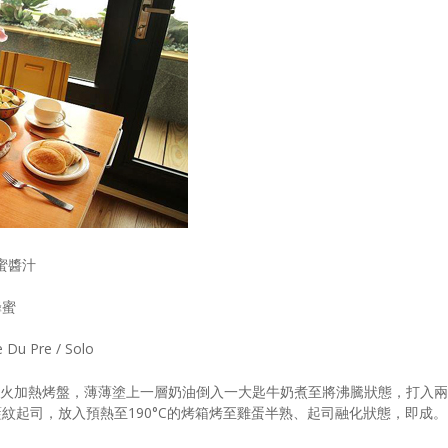
蜜醬汁
蜂蜜
Du Pre / Solo
小火加熱烤盤，薄薄塗上一層奶油倒入一大匙牛奶煮至將沸騰狀態，打入兩
紋起司，放入預熱至190°C的烤箱烤至雞蛋半熟、起司融化狀態，即成。