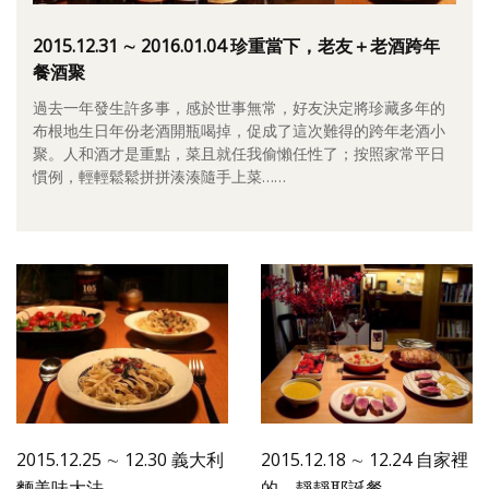
照相簿
2015.12.31 ∼ 2016.01.04 珍重當下，老友＋老酒跨年
影音區
餐酒聚
過去一年發生許多事，感於世事無常，好友決定將珍藏多年的
創意出版服務
布根地生日年份老酒開瓶喝掉，促成了這次難得的跨年老酒小
聚。人和酒才是重點，菜且就任我偷懶任性了；按照家常平日
歷史區
慣例，輕輕鬆鬆拼拼湊湊隨手上菜……
關於Yilan
個人著作
活動實況記錄
媒體報導一覽
合作與代言
訂閱電子報
2015.12.25 ∼ 12.30 義大利
2015.12.18 ∼ 12.24 自家裡
麵美味大法
的，靜靜耶誕餐