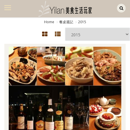
Yilan作品區
美食集
Home
餐桌週記
2015
美飲集
廚房集
旅遊集
旅遊美食集
生活風
書房集
日記簿
餐桌週記
享樂隨手拍