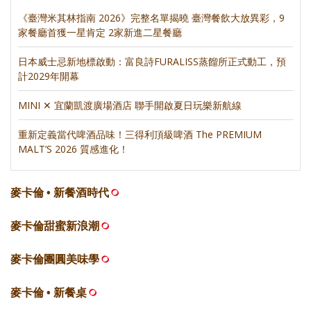
《臺灣米其林指南 2026》完整名單揭曉 臺灣餐飲大放異彩，9
家餐廳首獲一星肯定 2家新進二星餐廳
日本威士忌新地標啟動：富良詩FURALISS蒸餾所正式動工，預
計2029年開幕
MINI ✕ 宜蘭凱渡廣場酒店 聯手開啟夏日玩樂新航線
重新定義當代啤酒品味！三得利頂級啤酒 The PREMIUM
MALT’S 2026 質感進化！
麥卡倫 • 新餐酒時代
麥卡倫甜蜜新浪潮
麥卡倫團圓美味學
麥卡倫 • 新餐桌