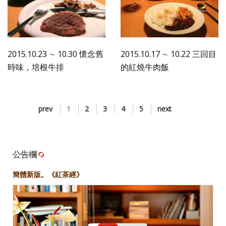
2015.10.23 ∼ 10.30 懷念舊
2015.10.17 ∼ 10.22 三回目
時味，培根牛排
的紅燒牛肉飯
prev
1
2
3
4
5
next
公告欄
簡體新版。《紅茶經》