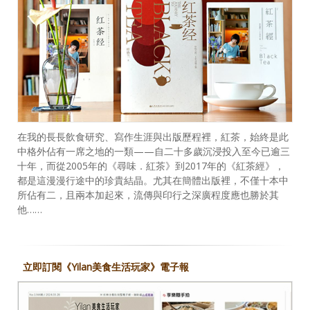
在我的長長飲食研究、寫作生涯與出版歷程裡，紅茶，始終是此
中格外佔有一席之地的一類——自二十多歲沉浸投入至今已逾三
十年，而從2005年的《尋味．紅茶》到2017年的《紅茶經》，
都是這漫漫行途中的珍貴結晶。尤其在簡體出版裡，不僅十本中
所佔有二，且兩本加起來，流傳與印行之深廣程度應也勝於其
他……
立即訂閱《Yilan美食生活玩家》電子報