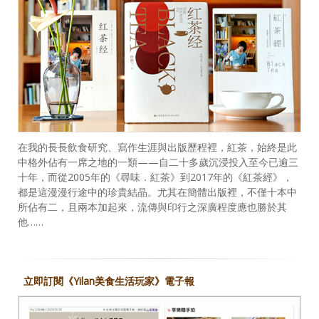
在我的長長飲食研究、寫作生涯與出版歷程裡，紅茶，始終是此
中格外佔有一席之地的一類——自二十多歲沉浸投入至今已逾三
十年，而從2005年的《尋味．紅茶》到2017年的《紅茶經》，
都是這漫漫行途中的珍貴結晶。尤其在簡體出版裡，不僅十本中
所佔有二，且兩本加起來，流傳與印行之深廣程度應也勝於其
他……
立即訂閱《Yilan美食生活玩家》電子報