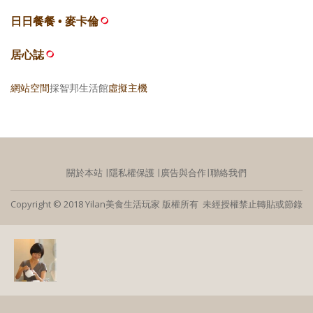
日日餐餐 • 麥卡倫
居心誌
網站空間
採智邦生活館
虛擬主機
關於本站
∣
隱私權保護
∣
廣告與合作
∣
聯絡我們
Copyright © 2018 Yilan美食生活玩家 版權所有 未經授權禁止轉貼或節錄