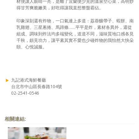
材便讓人眼睛一亮，是離了宜蘭便少見的溫泉空心菜，高明炒
得甘芳爽脆嫩美，好吃得讓我直想整盤霸佔。
印象深刻還有炸物，一口氣連上多道：荔蓉釀帶子、蝦餅、南
乳雞翅、三星蔥捲、馬蹄條……平平是炸，素材各異外，還從
組成、調味到炸法均多端變化，道道不同，滋味質地口感各見
千秋，頗見功力，讓平素其實不愛也少碰炸物的我怡然大快朵
頤、心悅誠服。
九記港式海鮮餐廳
台北市中山區長春路104號
02-2541-0546
相關連結: