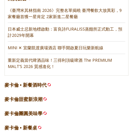
《臺灣米其林指南 2026》完整名單揭曉 臺灣餐飲大放異彩，9
家餐廳首獲一星肯定 2家新進二星餐廳
日本威士忌新地標啟動：富良詩FURALISS蒸餾所正式動工，預
計2029年開幕
MINI ✕ 宜蘭凱渡廣場酒店 聯手開啟夏日玩樂新航線
重新定義當代啤酒品味！三得利頂級啤酒 The PREMIUM
MALT’S 2026 質感進化！
麥卡倫 • 新餐酒時代
麥卡倫甜蜜新浪潮
麥卡倫團圓美味學
麥卡倫 • 新餐桌