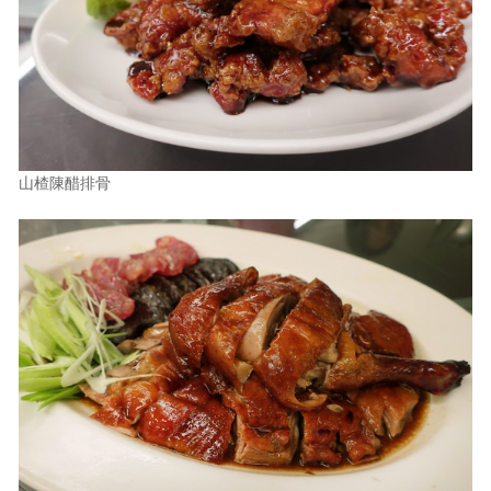
山楂陳醋排骨