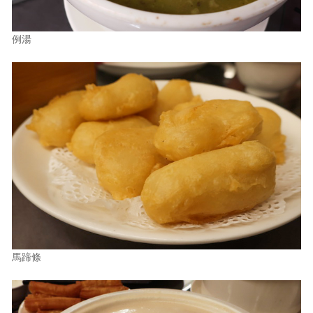
例湯
馬蹄條