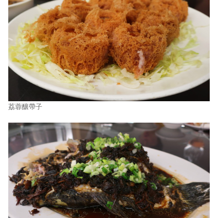
荔蓉釀帶子