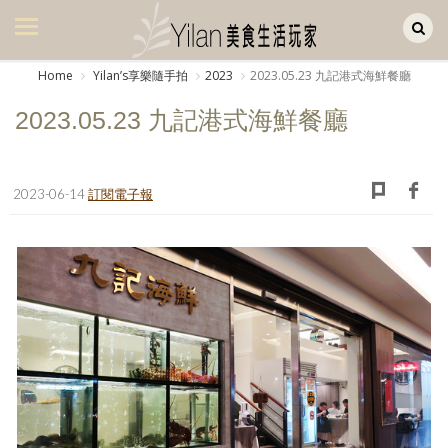
Yilan作品區
美食集
Home
Yilanʼs享樂隨手拍
2023
2023.05.23 九記港式海鮮餐廳
美飲集
2023.05.23 九記港式海鮮餐廳
廚房集
旅遊集
2023-06-14
訂閱電子報
旅遊美食集
生活風
書房集
日記簿
餐桌週記
享樂隨手拍