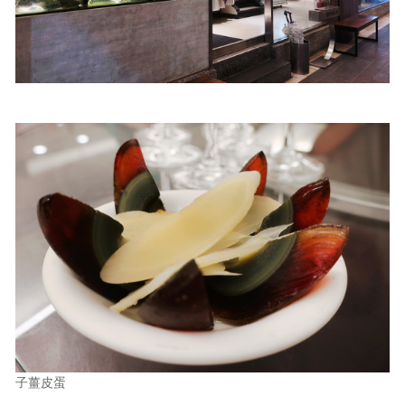
照相簿
影音區
創意出版服務
歷史區
關於Yilan
個人著作
活動實況記錄
媒體報導一覽
合作與代言
訂閱電子報
子薑皮蛋