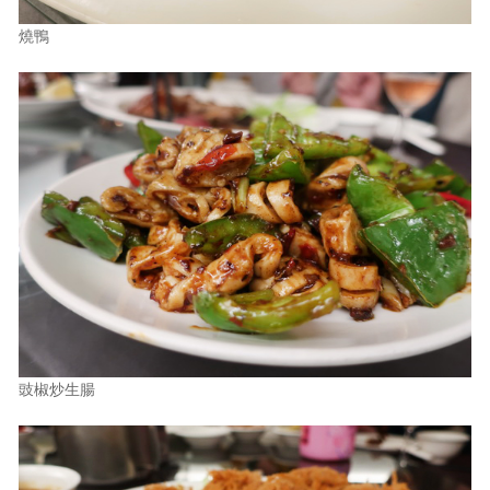
燒鴨
豉椒炒生腸