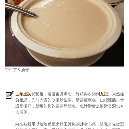
杏仁茶＆油條
去年重訪
驚艷後，幾度垂涎牽念，終於再次回到
九記
。果然無
負相思，先前大愛的豉椒炒生腸、清蒸蘿蔔糕、山楂陳醋排骨
還是極好，新嚐的梅乾菜蒸筍殼魚、魚汁滑蛋之鮮滑香潤也令
人傾倒。
向來被我用以檢驗餐廳之炒工鑊氣的炒空心菜，這兒首先從選