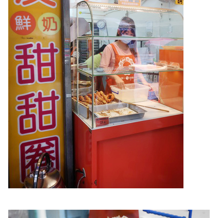
照相簿
影音區
創意出版服務
歷史區
關於Yilan
個人著作
活動實況記錄
媒體報導一覽
合作與代言
訂閱電子報