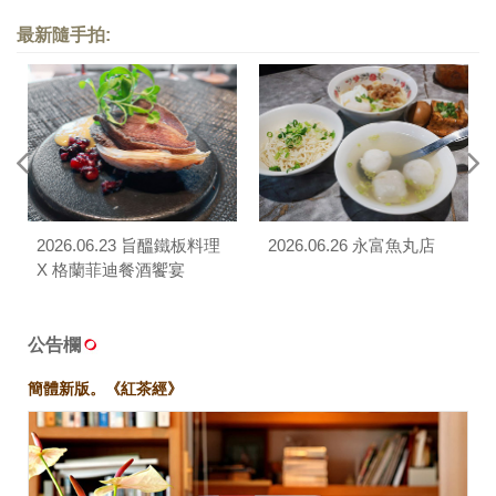
最新隨手拍:
2026.06.23 旨醞鐵板料理
2026.06.26 永富魚丸店
X 格蘭菲迪餐酒饗宴
公告欄
簡體新版。《紅茶經》