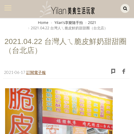
Yilan作品區
美食集
Home
Yilanʼs享樂隨手拍
2021
2021.04.22 台灣人ㄟ脆皮鮮奶甜甜圈（台北店）
美飲集
2021.04.22 台灣人ㄟ脆皮鮮奶甜甜圈
廚房集
（台北店）
旅遊集
旅遊美食集
2021-06-17
訂閱電子報
生活風
書房集
日記簿
餐桌週記
享樂隨手拍