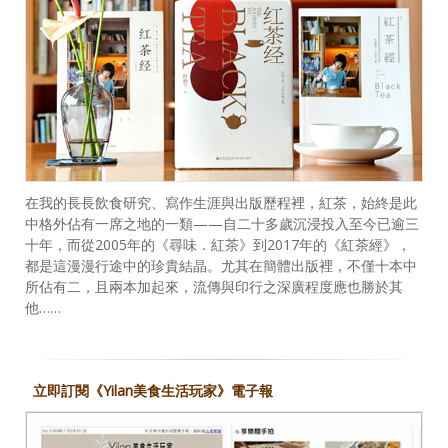
在我的長長飲食研究、寫作生涯與出版歷程裡，紅茶，始終是此
中格外佔有一席之地的一類——自二十多歲沉浸投入至今已逾三
十年，而從2005年的《尋味．紅茶》到2017年的《紅茶經》，
都是這漫漫行途中的珍貴結晶。尤其在簡體出版裡，不僅十本中
所佔有二，且兩本加起來，流傳與印行之深廣程度應也勝於其
他……
立即訂閱《Yilan美食生活玩家》電子報