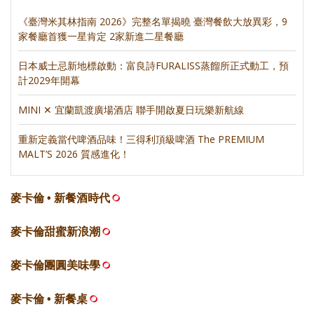
《臺灣米其林指南 2026》完整名單揭曉 臺灣餐飲大放異彩，9
家餐廳首獲一星肯定 2家新進二星餐廳
日本威士忌新地標啟動：富良詩FURALISS蒸餾所正式動工，預
計2029年開幕
MINI ✕ 宜蘭凱渡廣場酒店 聯手開啟夏日玩樂新航線
重新定義當代啤酒品味！三得利頂級啤酒 The PREMIUM
MALT’S 2026 質感進化！
麥卡倫 • 新餐酒時代
麥卡倫甜蜜新浪潮
麥卡倫團圓美味學
麥卡倫 • 新餐桌