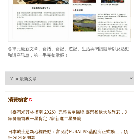
各單元最新文章、食譜、食記、遊記、生活與閱讀隨筆以及活動
和講座訊息，第一手完整掌握！
消費櫥窗
《臺灣米其林指南 2026》完整名單揭曉 臺灣餐飲大放異彩，9
家餐廳首獲一星肯定 2家新進二星餐廳
日本威士忌新地標啟動：富良詩FURALISS蒸餾所正式動工，預
計2029年開幕