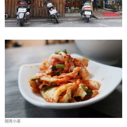
照相簿
影音區
創意出版服務
歷史區
關於Yilan
個人著作
活動實況記錄
媒體報導一覽
合作與代言
訂閱電子報
開胃小菜