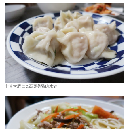
韭黃大蝦仁＆高麗菜豬肉水餃