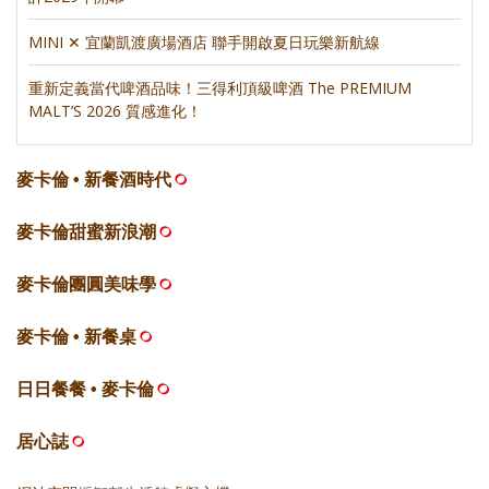
MINI ✕ 宜蘭凱渡廣場酒店 聯手開啟夏日玩樂新航線
重新定義當代啤酒品味！三得利頂級啤酒 The PREMIUM
MALT’S 2026 質感進化！
麥卡倫 • 新餐酒時代
麥卡倫甜蜜新浪潮
麥卡倫團圓美味學
麥卡倫 • 新餐桌
日日餐餐 • 麥卡倫
居心誌