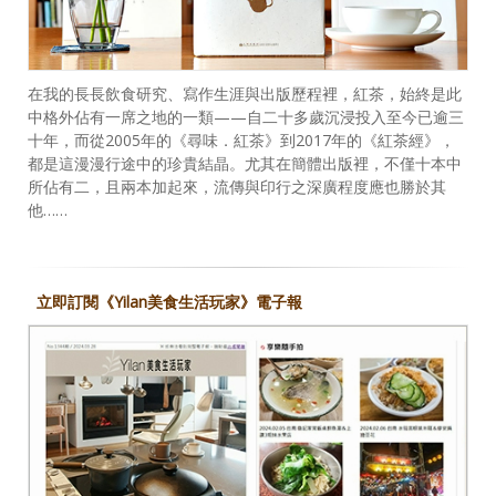
在我的長長飲食研究、寫作生涯與出版歷程裡，紅茶，始終是此
中格外佔有一席之地的一類——自二十多歲沉浸投入至今已逾三
十年，而從2005年的《尋味．紅茶》到2017年的《紅茶經》，
都是這漫漫行途中的珍貴結晶。尤其在簡體出版裡，不僅十本中
所佔有二，且兩本加起來，流傳與印行之深廣程度應也勝於其
他……
立即訂閱《Yilan美食生活玩家》電子報