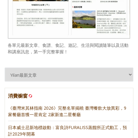
各單元最新文章、食譜、食記、遊記、生活與閱讀隨筆以及活動
和講座訊息，第一手完整掌握！
消費櫥窗
《臺灣米其林指南 2026》完整名單揭曉 臺灣餐飲大放異彩，9
家餐廳首獲一星肯定 2家新進二星餐廳
日本威士忌新地標啟動：富良詩FURALISS蒸餾所正式動工，預
計2029年開幕