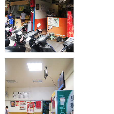
照相簿
影音區
創意出版服務
歷史區
關於Yilan
個人著作
活動實況記錄
媒體報導一覽
合作與代言
訂閱電子報