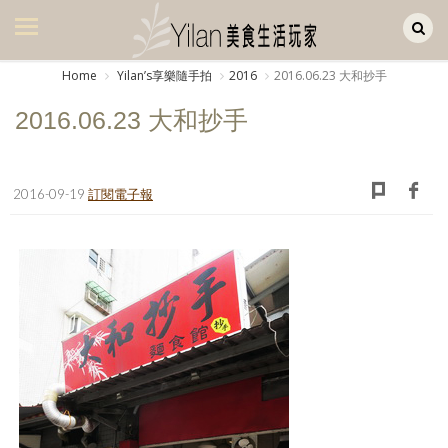
Yilan作品區
美食集
Home
Yilanʼs享樂隨手拍
2016
2016.06.23 大和抄手
美飲集
2016.06.23 大和抄手
廚房集
旅遊集
2016-09-19
訂閱電子報
旅遊美食集
生活風
書房集
日記簿
餐桌週記
享樂隨手拍