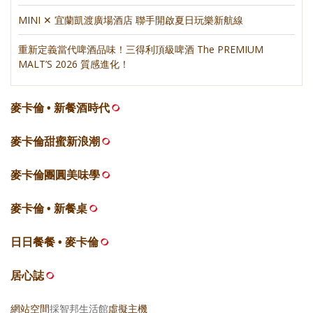
MINI ✕ 宜蘭凱渡廣場酒店 聯手開啟夏日玩樂新航線
重新定義當代啤酒品味！三得利頂級啤酒 The PREMIUM
MALT’S 2026 質感進化！
麥卡倫 • 新餐酒時代
麥卡倫甜蜜新浪潮
麥卡倫團圓美味學
麥卡倫 • 新餐桌
日日餐餐 • 麥卡倫
居心誌
網站空間
採智邦生活館
虛擬主機