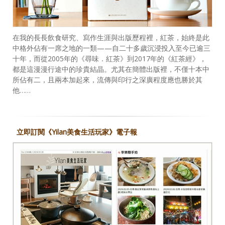
在我的長長飲食研究、寫作生涯與出版歷程裡，紅茶，始終是此
中格外佔有一席之地的一類——自二十多歲沉浸投入至今已逾三
十年，而從2005年的《尋味．紅茶》到2017年的《紅茶經》，
都是這漫漫行途中的珍貴結晶。尤其在簡體出版裡，不僅十本中
所佔有二，且兩本加起來，流傳與印行之深廣程度應也勝於其
他……
立即訂閱《Yilan美食生活玩家》電子報