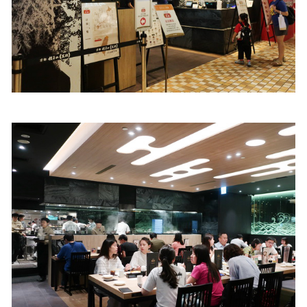
照相簿
影音區
創意出版服務
歷史區
關於Yilan
個人著作
活動實況記錄
媒體報導一覽
合作與代言
訂閱電子報