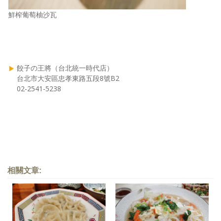
鮮榨葡萄柚沙瓦
餃子の王將（台北統一時代店）
台北市大安區忠孝東路五段8號B2
02-2541-5238
相關文章: