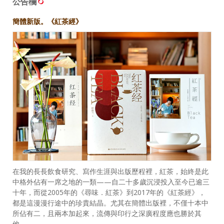
公告欄
簡體新版。《紅茶經》
在我的長長飲食研究、寫作生涯與出版歷程裡，紅茶，始終是此
中格外佔有一席之地的一類——自二十多歲沉浸投入至今已逾三
十年，而從2005年的《尋味．紅茶》到2017年的《紅茶經》，
都是這漫漫行途中的珍貴結晶。尤其在簡體出版裡，不僅十本中
所佔有二，且兩本加起來，流傳與印行之深廣程度應也勝於其
他……