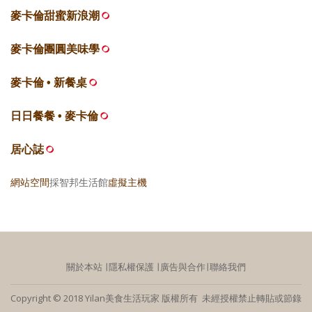
麥卡倫甜蜜新浪潮
麥卡倫團圓美味學
麥卡倫 • 新餐桌
日日餐餐 • 麥卡倫
居心誌
網站空間
採智邦生活館
虛擬主機
關於本站
∣
隱私權保護
∣
廣告與合作
∣
聯絡我們
Copyright © 2018 Yilan美食生活玩家 版權所有 未經授權禁止轉貼或節錄