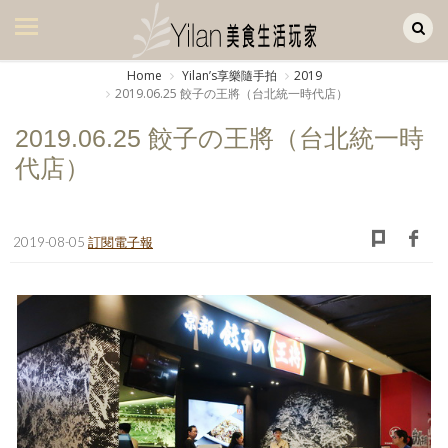
Yilan作品區
美食集
Home
Yilanʼs享樂隨手拍
2019
2019.06.25 餃子の王將（台北統一時代店）
美飲集
2019.06.25 餃子の王將（台北統一時
廚房集
代店）
旅遊集
旅遊美食集
2019-08-05
訂閱電子報
生活風
書房集
日記簿
餐桌週記
享樂隨手拍