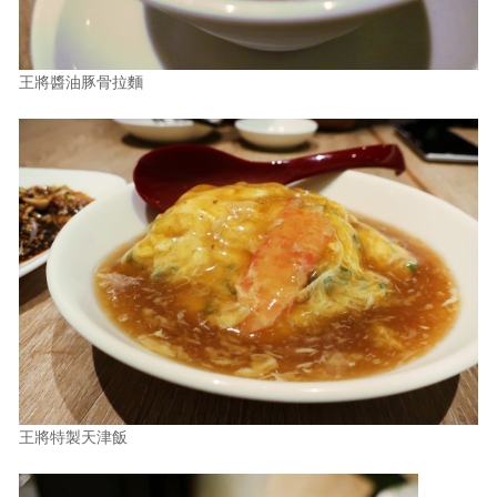
王將醬油豚骨拉麵
王將特製天津飯