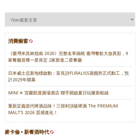
消費櫥窗
《臺灣米其林指南 2026》完整名單揭曉 臺灣餐飲大放異彩，9
家餐廳首獲一星肯定 2家新進二星餐廳
日本威士忌新地標啟動：富良詩FURALISS蒸餾所正式動工，預
計2029年開幕
MINI ✕ 宜蘭凱渡廣場酒店 聯手開啟夏日玩樂新航線
重新定義當代啤酒品味！三得利頂級啤酒 The PREMIUM
MALT’S 2026 質感進化！
麥卡倫 • 新餐酒時代