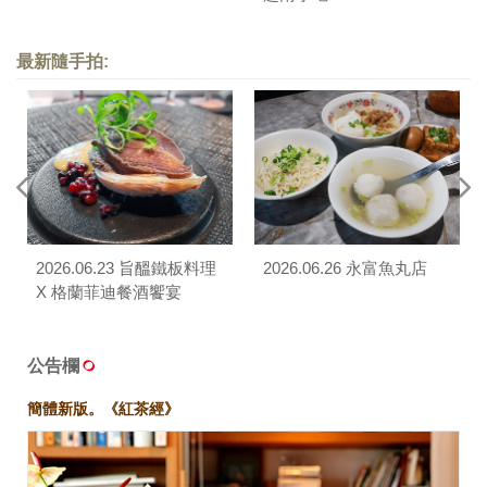
最新隨手拍:
2026.06.23 旨醞鐵板料理
2026.06.26 永富魚丸店
X 格蘭菲迪餐酒饗宴
公告欄
簡體新版。《紅茶經》