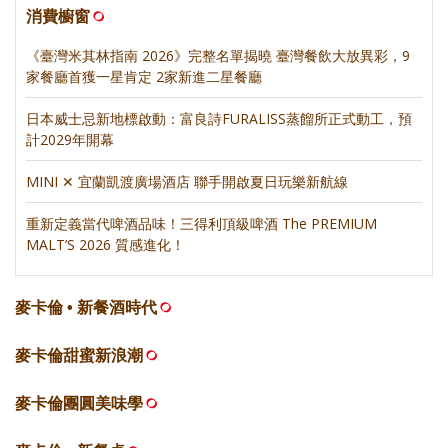
消費櫥窗
《臺灣米其林指南 2026》完整名單揭曉 臺灣餐飲大放異彩，9
家餐廳首獲一星肯定 2家新進二星餐廳
日本威士忌新地標啟動：富良詩FURALISS蒸餾所正式動工，預
計2029年開幕
MINI ✕ 宜蘭凱渡廣場酒店 聯手開啟夏日玩樂新航線
重新定義當代啤酒品味！三得利頂級啤酒 The PREMIUM
MALT’S 2026 質感進化！
麥卡倫 • 新餐酒時代
麥卡倫甜蜜新浪潮
麥卡倫團圓美味學