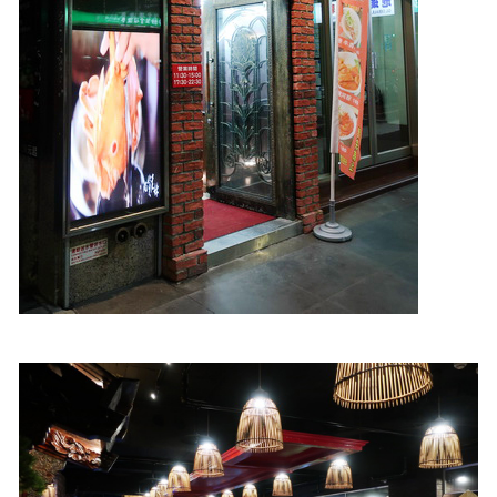
照相簿
影音區
創意出版服務
歷史區
關於Yilan
個人著作
活動實況記錄
媒體報導一覽
合作與代言
訂閱電子報