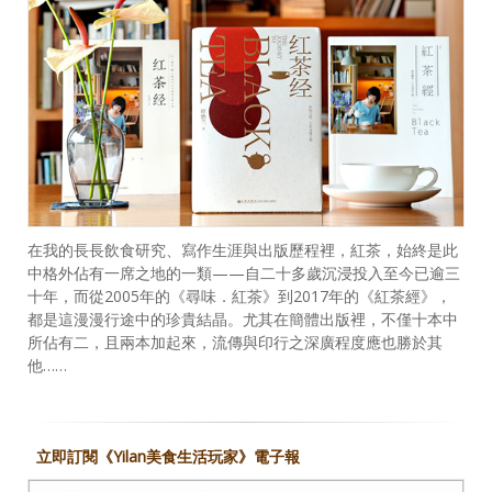
在我的長長飲食研究、寫作生涯與出版歷程裡，紅茶，始終是此
中格外佔有一席之地的一類——自二十多歲沉浸投入至今已逾三
十年，而從2005年的《尋味．紅茶》到2017年的《紅茶經》，
都是這漫漫行途中的珍貴結晶。尤其在簡體出版裡，不僅十本中
所佔有二，且兩本加起來，流傳與印行之深廣程度應也勝於其
他……
立即訂閱《Yilan美食生活玩家》電子報