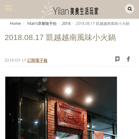
Yilan作品區
美食集
Home
Yilanʼs享樂隨手拍
2018
2018.08.17 凱越越南風味小火鍋
美飲集
2018.08.17 凱越越南風味小火鍋
廚房集
旅遊集
2018-09-19
訂閱電子報
旅遊美食集
生活風
書房集
日記簿
餐桌週記
享樂隨手拍