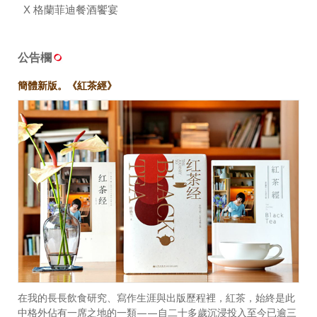
X 格蘭菲迪餐酒饗宴
公告欄
簡體新版。《紅茶經》
在我的長長飲食研究、寫作生涯與出版歷程裡，紅茶，始終是此
中格外佔有一席之地的一類——自二十多歲沉浸投入至今已逾三