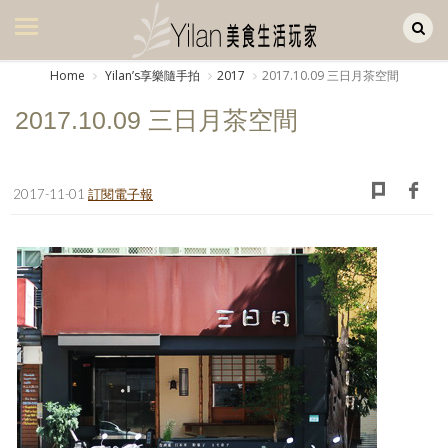
Yilan作品區
美食集
Home
Yilanʼs享樂隨手拍
2017
2017.10.09 三日月茶空間
美飲集
2017.10.09 三日月茶空間
廚房集
旅遊集
2017-11-01
訂閱電子報
旅遊美食集
生活風
書房集
日記簿
餐桌週記
享樂隨手拍