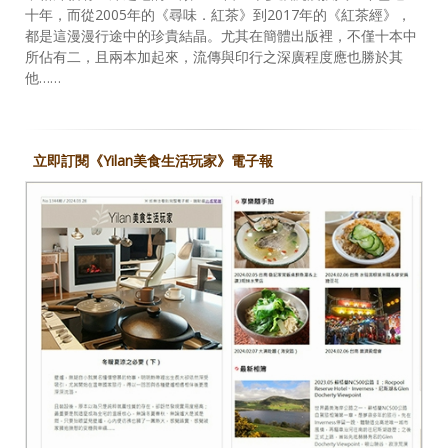
十年，而從2005年的《尋味．紅茶》到2017年的《紅茶經》，
都是這漫漫行途中的珍貴結晶。尤其在簡體出版裡，不僅十本中
所佔有二，且兩本加起來，流傳與印行之深廣程度應也勝於其
他……
立即訂閱《Yilan美食生活玩家》電子報