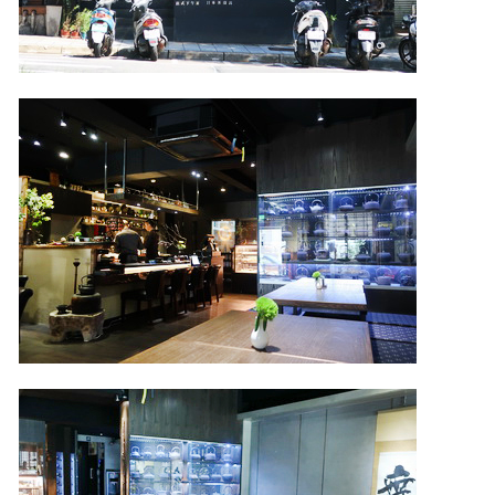
照相簿
影音區
創意出版服務
歷史區
關於Yilan
個人著作
活動實況記錄
媒體報導一覽
合作與代言
訂閱電子報