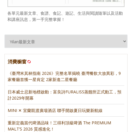
各單元最新文章、食譜、食記、遊記、生活與閱讀隨筆以及活動
和講座訊息，第一手完整掌握！
消費櫥窗
《臺灣米其林指南 2026》完整名單揭曉 臺灣餐飲大放異彩，9
家餐廳首獲一星肯定 2家新進二星餐廳
日本威士忌新地標啟動：富良詩FURALISS蒸餾所正式動工，預
計2029年開幕
MINI ✕ 宜蘭凱渡廣場酒店 聯手開啟夏日玩樂新航線
重新定義當代啤酒品味！三得利頂級啤酒 The PREMIUM
MALT’S 2026 質感進化！