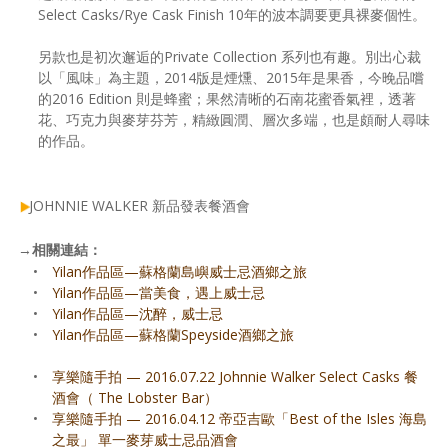
Select Casks∕Rye Cask Finish 10年的波本調要更具裸麥個性。
另款也是初次邂逅的Private Collection 系列也有趣。別出心裁
以「風味」為主題，2014版是煙燻、2015年是果香，今晚品嚐
的2016 Edition 則是蜂蜜；果然清晰的石南花蜜香氣裡，透著
花、巧克力與麥芽芬芳，精緻圓潤、層次多端，也是頗耐人尋味
的作品。
JOHNNIE WALKER 新品發表餐酒會
→
相關連結：
•
Yilan作品區—蘇格蘭島嶼威士忌酒鄉之旅
•
Yilan作品區—當美食，遇上威士忌
•
Yilan作品區—沈醉，威士忌
•
Yilan作品區—蘇格蘭Speyside酒鄉之旅
•
享樂隨手拍 — 2016.07.22 Johnnie Walker Select Casks 餐
酒會（ The Lobster Bar）
•
享樂隨手拍 — 2016.04.12 帝亞吉歐「Best of the Isles 海島
之最」 單一麥芽威士忌品酒會