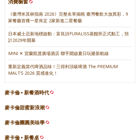
消費櫥窗
《臺灣米其林指南 2026》完整名單揭曉 臺灣餐飲大放異彩，9
家餐廳首獲一星肯定 2家新進二星餐廳
日本威士忌新地標啟動：富良詩FURALISS蒸餾所正式動工，預
計2029年開幕
MINI ✕ 宜蘭凱渡廣場酒店 聯手開啟夏日玩樂新航線
重新定義當代啤酒品味！三得利頂級啤酒 The PREMIUM
MALT’S 2026 質感進化！
麥卡倫 • 新餐酒時代
麥卡倫甜蜜新浪潮
麥卡倫團圓美味學
麥卡倫 • 新餐桌