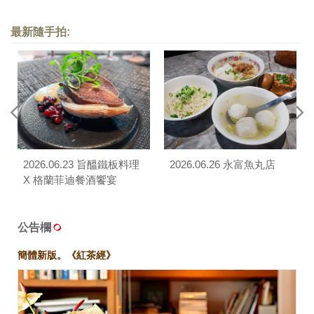
會
會（Smith & Wollensky）
最新隨手拍:
2026.06.23 旨醞鐵板料理
2026.06.26 永富魚丸店
X 格蘭菲迪餐酒饗宴
公告欄
簡體新版。《紅茶經》