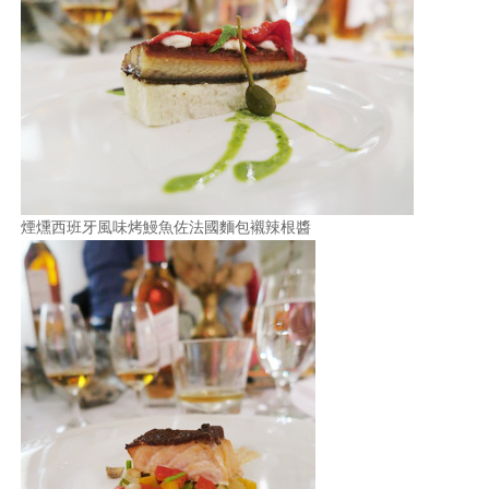
煙燻西班牙風味烤鰻魚佐法國麵包襯辣根醬