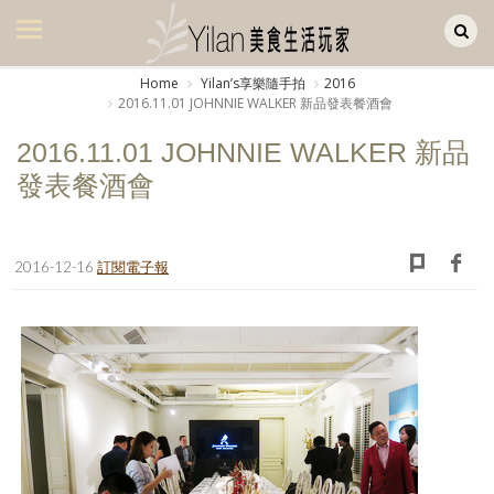
Yilan作品區
美食集
Home
Yilanʼs享樂隨手拍
2016
2016.11.01 JOHNNIE WALKER 新品發表餐酒會
美飲集
2016.11.01 JOHNNIE WALKER 新品
廚房集
發表餐酒會
旅遊集
旅遊美食集
2016-12-16
訂閱電子報
生活風
書房集
日記簿
餐桌週記
享樂隨手拍