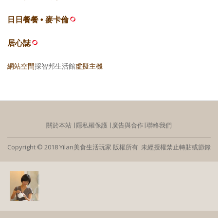
日日餐餐 • 麥卡倫
居心誌
網站空間
採智邦生活館
虛擬主機
關於本站
∣
隱私權保護
∣
廣告與合作
∣
聯絡我們
Copyright © 2018 Yilan美食生活玩家 版權所有 未經授權禁止轉貼或節錄