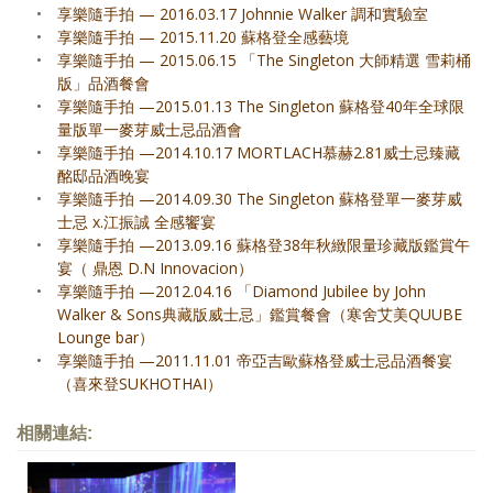
•
享樂隨手拍 — 2016.03.17 Johnnie Walker 調和實驗室
•
享樂隨手拍 — 2015.11.20 蘇格登全感藝境
•
享樂隨手拍 — 2015.06.15 「The Singleton 大師精選 雪莉桶
版」品酒餐會
•
享樂隨手拍 —2015.01.13 The Singleton 蘇格登40年全球限
量版單一麥芽威士忌品酒會
•
享樂隨手拍 —2014.10.17 MORTLACH慕赫2.81威士忌臻藏
酩邸品酒晚宴
•
享樂隨手拍 —2014.09.30 The Singleton 蘇格登單一麥芽威
士忌 x.江振誠 全感饗宴
•
享樂隨手拍 —2013.09.16 蘇格登38年秋緻限量珍藏版鑑賞午
宴（ 鼎恩 D.N Innovacion）
•
享樂隨手拍 —2012.04.16 「Diamond Jubilee by John
Walker & Sons典藏版威士忌」鑑賞餐會（寒舍艾美QUUBE
Lounge bar）
•
享樂隨手拍 —2011.11.01 帝亞吉歐蘇格登威士忌品酒餐宴
（喜來登SUKHOTHAI）
相關連結: