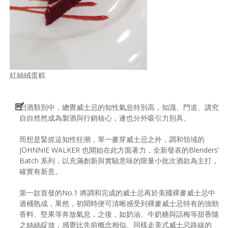
紅絲絨蛋糕
烈酒類別中，總覺威士忌的知性氣息特別高，知識、門道、講究
自自然然成為製酒與行銷核心，遂也分外吸引力別具。
而想是緊抓這知性狂潮，單一麥芽威士忌之外，調和領域的
JOHNNIE WALKER 也開始在此方面著力，全新發表的Blenders’
Batch 系列，以充滿創新與實驗意味的限量小批次酒款為主打，
確實有新意。
第一款首發的No.1 將調和完成的威士忌再於美國裸麥威士忌中
過桶熟成，果然，初聞時便可清晰感受到裸麥威士忌特有的強勁
香料、堅果等奔放氣息，之後，如奶油、牛奶糖與話梅等甜香隨
之絲絲綻放，感覺比先前概念相似、同樣走美式威士忌路線的