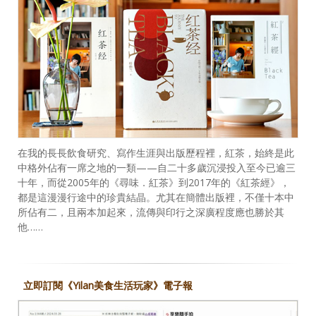
在我的長長飲食研究、寫作生涯與出版歷程裡，紅茶，始終是此
中格外佔有一席之地的一類——自二十多歲沉浸投入至今已逾三
十年，而從2005年的《尋味．紅茶》到2017年的《紅茶經》，
都是這漫漫行途中的珍貴結晶。尤其在簡體出版裡，不僅十本中
所佔有二，且兩本加起來，流傳與印行之深廣程度應也勝於其
他……
立即訂閱《Yilan美食生活玩家》電子報