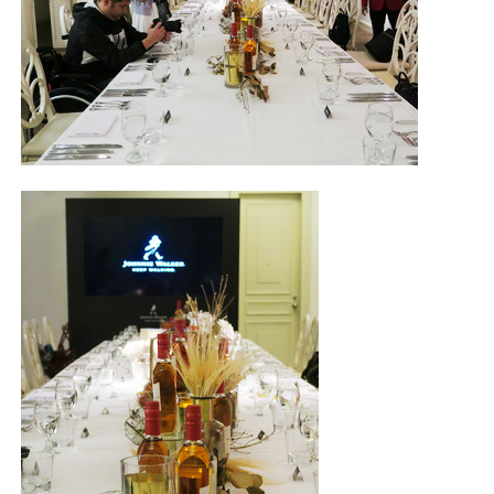
照相簿
影音區
創意出版服務
歷史區
關於Yilan
個人著作
活動實況記錄
媒體報導一覽
合作與代言
訂閱電子報