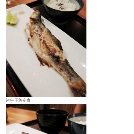
烤午仔魚定食