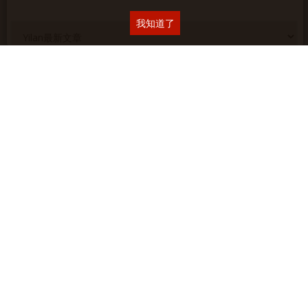
我知道了
消費櫥窗
《臺灣米其林指南 2026》完整名單揭曉 臺灣餐飲大放異彩，9
家餐廳首獲一星肯定 2家新進二星餐廳
日本威士忌新地標啟動：富良詩FURALISS蒸餾所正式動工，預
計2029年開幕
MINI ✕ 宜蘭凱渡廣場酒店 聯手開啟夏日玩樂新航線
重新定義當代啤酒品味！三得利頂級啤酒 The PREMIUM
MALT’S 2026 質感進化！
麥卡倫 • 新餐酒時代