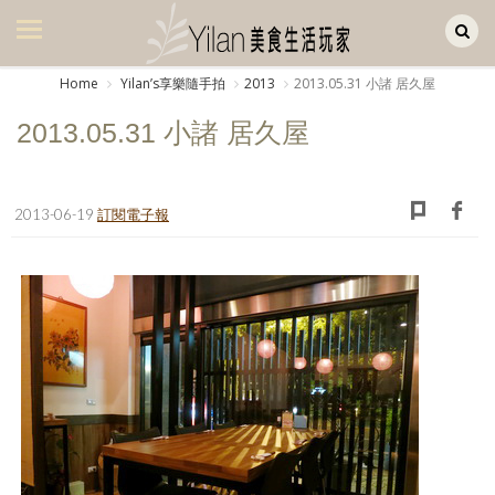
Yilan作品區
美食集
Home
Yilanʼs享樂隨手拍
2013
2013.05.31 小諸 居久屋
美飲集
2013.05.31 小諸 居久屋
廚房集
旅遊集
2013-06-19
訂閱電子報
旅遊美食集
生活風
書房集
日記簿
餐桌週記
享樂隨手拍