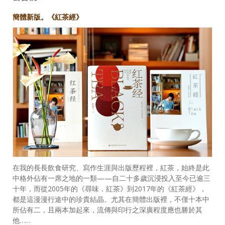
簡體新版。《紅茶經》
在我的長長飲食研究、寫作生涯與出版歷程裡，紅茶，始終是此
中格外佔有一席之地的一類——自二十多歲沉浸投入至今已逾三
十年，而從2005年的《尋味．紅茶》到2017年的《紅茶經》，
都是這漫漫行途中的珍貴結晶。尤其在簡體出版裡，不僅十本中
所佔有二，且兩本加起來，流傳與印行之深廣程度應也勝於其
他……