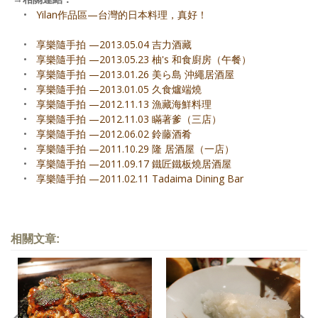
•
Yilan作品區—台灣的日本料理，真好！
•
享樂隨手拍 —2013.05.04 吉力酒藏
•
享樂隨手拍 —2013.05.23 柚's 和食廚房（午餐）
•
享樂隨手拍 —2013.01.26 美ら島 沖繩居酒屋
•
享樂隨手拍 —2013.01.05 久食爐端燒
•
享樂隨手拍 —2012.11.13 漁藏海鮮料理
•
享樂隨手拍 —2012.11.03 瞞著爹（三店）
•
享樂隨手拍 —2012.06.02 鈴藤酒肴
•
享樂隨手拍 —2011.10.29 隆 居酒屋（一店）
•
享樂隨手拍 —2011.09.17 鐵匠鐵板燒居酒屋
•
享樂隨手拍 —2011.02.11 Tadaima Dining Bar
相關文章: