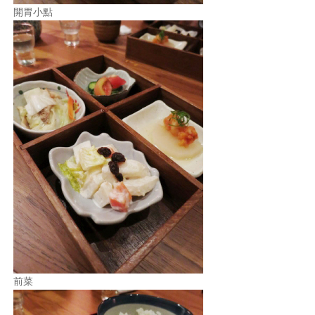
開胃小點
前菜