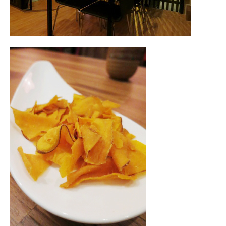
照相簿
影音區
創意出版服務
歷史區
關於Yilan
個人著作
活動實況記錄
媒體報導一覽
合作與代言
訂閱電子報