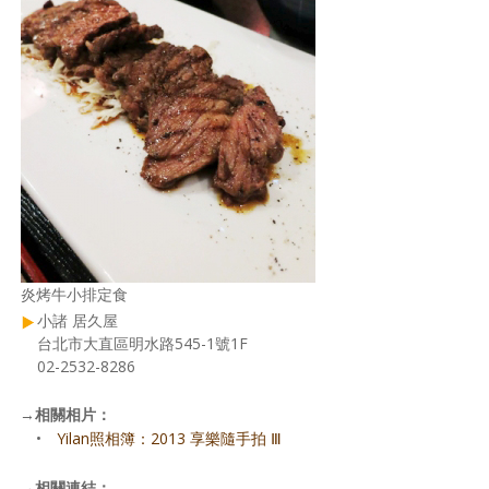
炎烤牛小排定食
小諸 居久屋
台北市大直區明水路545-1號1F
02-2532-8286
→
相關相片：
•
Yilan照相簿：2013 享樂隨手拍 Ⅲ
→
相關連結：