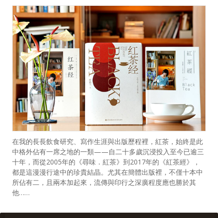
在我的長長飲食研究、寫作生涯與出版歷程裡，紅茶，始終是此
中格外佔有一席之地的一類——自二十多歲沉浸投入至今已逾三
十年，而從2005年的《尋味．紅茶》到2017年的《紅茶經》，
都是這漫漫行途中的珍貴結晶。尤其在簡體出版裡，不僅十本中
所佔有二，且兩本加起來，流傳與印行之深廣程度應也勝於其
他……