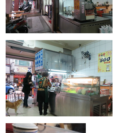
照相簿
影音區
創意出版服務
歷史區
關於Yilan
個人著作
活動實況記錄
媒體報導一覽
合作與代言
訂閱電子報