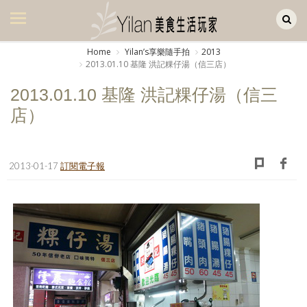
Yilan作品區
美食集
Home
Yilanʼs享樂隨手拍
2013
2013.01.10 基隆 洪記粿仔湯（信三店）
美飲集
2013.01.10 基隆 洪記粿仔湯（信三
廚房集
店）
旅遊集
旅遊美食集
2013-01-17
訂閱電子報
生活風
書房集
日記簿
餐桌週記
享樂隨手拍