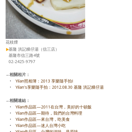
花枝煙
基隆 洪記粿仔湯（信三店）
基隆市信三路4號
02-2425-9797
→
相關相片：
•
Yilan照相簿：2013 享樂隨手拍I
•
Yilan's享樂隨手拍：2012.08.30 基隆 洪記粿仔湯
→
相關連結：
•
Yilan作品區—2011在台灣，美好的十頓飯
•
Yilan作品區—期待，我們的台灣料理
•
Yilan作品區—來台灣，吃美食
•
Yilan作品區—迷人台灣小吃
•
Yilan作品區—台灣的滋味，是原味