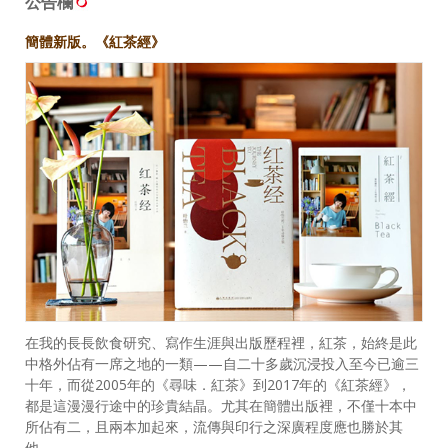
公告欄
簡體新版。《紅茶經》
在我的長長飲食研究、寫作生涯與出版歷程裡，紅茶，始終是此
中格外佔有一席之地的一類——自二十多歲沉浸投入至今已逾三
十年，而從2005年的《尋味．紅茶》到2017年的《紅茶經》，
都是這漫漫行途中的珍貴結晶。尤其在簡體出版裡，不僅十本中
所佔有二，且兩本加起來，流傳與印行之深廣程度應也勝於其
他……