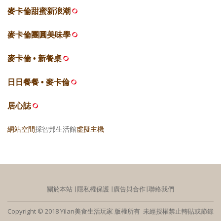
麥卡倫甜蜜新浪潮
麥卡倫團圓美味學
麥卡倫 • 新餐桌
日日餐餐 • 麥卡倫
居心誌
網站空間
採智邦生活館
虛擬主機
關於本站
∣
隱私權保護
∣
廣告與合作
∣
聯絡我們
Copyright © 2018 Yilan美食生活玩家 版權所有 未經授權禁止轉貼或節錄