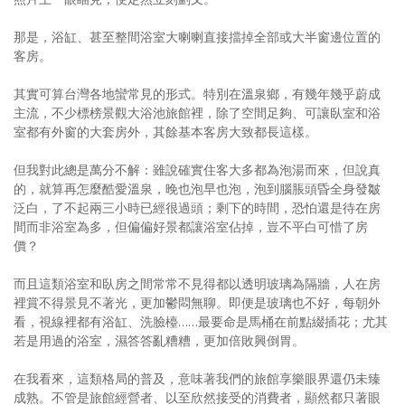
那是，浴缸、甚至整間浴室大喇喇直接擋掉全部或大半窗邊位置的
客房。
其實可算台灣各地蠻常見的形式。特別在溫泉鄉，有幾年幾乎蔚成
主流，不少標榜景觀大浴池旅館裡，除了空間足夠、可讓臥室和浴
室都有外窗的大套房外，其餘基本客房大致都長這樣。
但我對此總是萬分不解：雖說確實住客大多都為泡湯而來，但說真
的，就算再怎麼酷愛溫泉，晚也泡早也泡，泡到腦脹頭昏全身發皺
泛白，了不起兩三小時已經很過頭；剩下的時間，恐怕還是待在房
間而非浴室為多，但偏偏好景都讓浴室佔掉，豈不平白可惜了房
價？
而且這類浴室和臥房之間常常不見得都以透明玻璃為隔牆，人在房
裡賞不得景見不著光，更加鬱悶無聊。即便是玻璃也不好，每朝外
看，視線裡都有浴缸、洗臉檯……最要命是馬桶在前點綴插花；尤其
若是用過的浴室，濕答答亂糟糟，更加倍敗興倒胃。
在我看來，這類格局的普及，意味著我們的旅館享樂眼界還仍未臻
成熟。不管是旅館經營者、以至欣然接受的消費者，顯然都只著眼