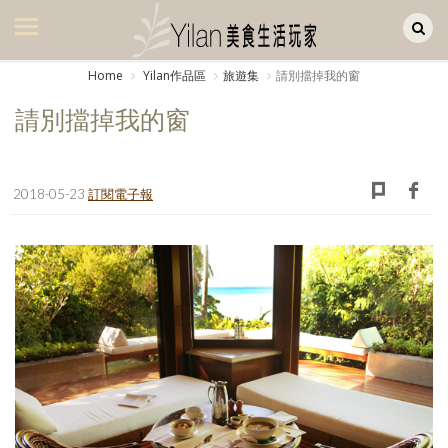
Yilan作品區
美食集
Home
Yilan作品區
旅遊集
請別擋掉我的窗
美飲集
請別擋掉我的窗
廚房集
旅遊集
2018-05-23
訂閱電子報
旅遊美食集
生活風
書房集
日記簿
餐桌週記
享樂隨手拍