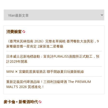
消費櫥窗
《臺灣米其林指南 2026》完整名單揭曉 臺灣餐飲大放異彩，9
家餐廳首獲一星肯定 2家新進二星餐廳
日本威士忌新地標啟動：富良詩FURALISS蒸餾所正式動工，預
計2029年開幕
MINI ✕ 宜蘭凱渡廣場酒店 聯手開啟夏日玩樂新航線
重新定義當代啤酒品味！三得利頂級啤酒 The PREMIUM
MALT’S 2026 質感進化！
麥卡倫 • 新餐酒時代