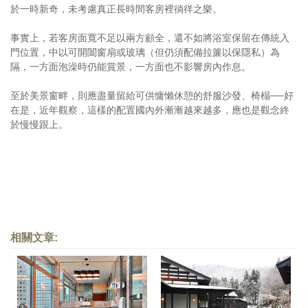
於一時新奇，未考慮真正長時間客房裡徜徉之樂。
事實上，若客房面寬不足以兩方顧全，還不如將浴室保留在傳統入
門位置，中以可開闔窗扇或玻璃（但仍須配備拉簾以保隱私）為
隔，一方面泡澡時仍能賞景，一方面也不影響房內作息。
至於美景窗畔，則應盡量留給可供慵懶休憩的舒服沙發、椅榻──好
在是，近年觀察，這樣的配置國內外漸漸越來越多，應也是觀念終
於慢慢跟上。
相關文章: