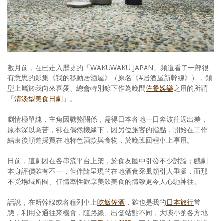
照相簿
影音區
創意出版服務
數月前，在已走入歷史的「WAKUWAKU JAPAN」頻道看了一部很
歷史區
有意思的影集《我的移動居酒屋》（原名《#居酒屋新幹線》），類
型上屬於我向來喜愛、總會特別錄下作為晚間
佐餐娛樂
之用的所謂
關於Yilan
「
清淡型美食日劇
」。
個人著作
劇情極單純，主角因職務關係，需得日本各地一日奔波往返出差，
原本深以為苦，卻在偶然機緣下，因另位旅客的指點，開始在工作
活動實況記錄
結束後順道採買在地特色酒款與食物，於晚班回程車上享用。
媒體報導一覽
日前，這劇因在各串流平台上架，於食友圈中引發不少討論；戲劇
本身評價雖有不一，但伴隨呈現的在地酒食采風頗引人垂涎，而那
合作與代言
不受場域所囿、任情率性歡享美飲美食的情致更令人心馳神往。
訂閱電子報
話說，在新幹線或各種列車上
吃飯佐酒
，雖也是我的
日本
旅行
常
態，利用交通往來機會，隨路線、出發站點不同，大啖小酌各方地