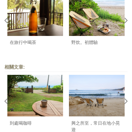
在旅行中喝茶
野炊。初體驗
相關文章:
到處喝咖啡
興之所至，常日在地小晃
遊