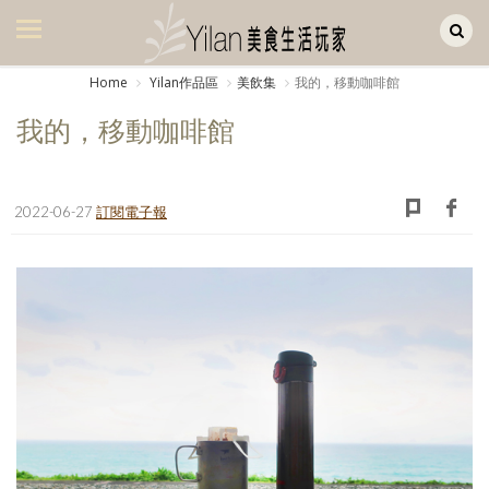
Yilan作品區
美食集
Home
Yilan作品區
美飲集
我的，移動咖啡館
美飲集
我的，移動咖啡館
廚房集
旅遊集
2022-06-27
訂閱電子報
旅遊美食集
生活風
書房集
日記簿
餐桌週記
享樂隨手拍