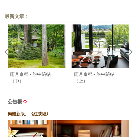
最新文章 :
雨月京都 • 旅中隨帖
雨月京都 • 旅中隨帖
（中）
（上）
公告欄
簡體新版。《紅茶經》