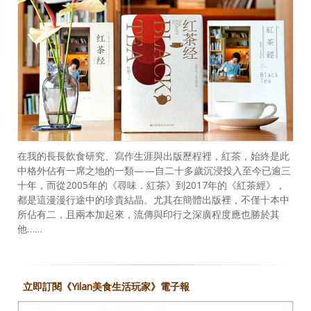
在我的長長飲食研究、寫作生涯與出版歷程裡，紅茶，始終是此
中格外佔有一席之地的一類——自二十多歲沉浸投入至今已逾三
十年，而從2005年的《尋味．紅茶》到2017年的《紅茶經》，
都是這漫漫行途中的珍貴結晶。尤其在簡體出版裡，不僅十本中
所佔有二，且兩本加起來，流傳與印行之深廣程度應也勝於其
他……
立即訂閱《Yilan美食生活玩家》電子報