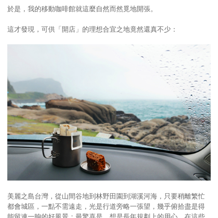
於是，我的移動咖啡館就這麼自然而然覓地開張。
這才發現，可供「開店」的理想合宜之地竟然還真不少：
美麗之島台灣，從山間谷地到林野田園到湖溪河海，只要稍離繁忙
都會城區，一點不需遠走，光是行道旁略一張望，幾乎俯拾盡是得
能留連一晌的好風景；最驚喜是，想是長年規劃上的用心，在這些