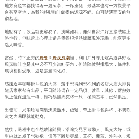
地方竟也常都找得著一處涼亭、一席座凳，最基本也有一方觀景平
台甚至空地，為我的移動咖啡館提供源源不絕、自可隨遇而安的無
窮基地。
地點有了，飲品就更容易了。挑嘴如我，雖然自家沖好直接裝罐上
路也行，但味蕾上心理上還是覺得現場熱騰騰現沖現嚐，能享更多
迷人味香。
當然，時下正夯的
野餐
＆
野炊風潮
裡，利用戶外專用爐具道具野地
現烹咖啡也是其中必不可少當紅要角，但這陣仗與排場大，條件和
環境相對受限，還是盡量簡化好。
感謝近年咖啡掛耳包的大盛，幾乎想得到想不到的名店大店大排長
龍店家家都有出品，平日隨時備存一定品項、數量，其餘，蓄熱效
果上佳保溫瓶一樽，輕巧易攜馬克杯一只，極簡基本，已然俱足。
出發前，只消瓶裡滿裝沸騰熱水、旋緊，帶上掛耳包與杯，不費吹
灰之力瞬即就能動身。
然後，過程中也全然放諸隨興：沿途突見景致動人、風光大好，或
單純就是累了想歇歇，便停下腳步尋坐，置杯、開蓋、沖熱水，短