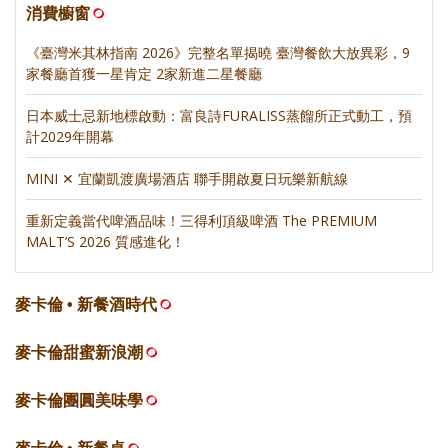
消費櫥窗
《臺灣米其林指南 2026》完整名單揭曉 臺灣餐飲大放異彩，9
家餐廳首獲一星肯定 2家新進二星餐廳
日本威士忌新地標啟動：富良詩FURALISS蒸餾所正式動工，預
計2029年開幕
MINI ✕ 宜蘭凱渡廣場酒店 聯手開啟夏日玩樂新航線
重新定義當代啤酒品味！三得利頂級啤酒 The PREMIUM
MALT’S 2026 質感進化！
麥卡倫 • 新餐酒時代
麥卡倫甜蜜新浪潮
麥卡倫團圓美味學