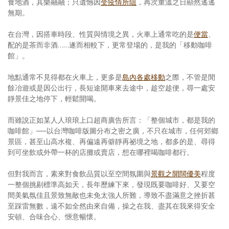
食地酒，其樂融融；只遺憾因
受疫情所阻
，再次重溫之日顯然遙遙
無期。
在台灣，因搭車時段、性質與情境之異，火車上通常吃的是
便當
、
配的是茶而非酒……遂而相較下，更常登場的，是我的「移動咖啡
館」。
地點通常不見得都在火車上，更多是
島內各處移動
之際，不管是閒
餘冶遊或是因公出行，長短途開車來去途中，趁空趁便，尋一處安
靜景佳之地停下，輕鬆開喝。
而雖說正如某人人琅琅上口超商廣告所言：「整個城市，都是我的
咖啡館」──以台灣咖啡版圖分布之密之廣，不只在城市，任何郊鄉
景區，甚至山高水複、再偏遠再僻靜再祕境之地，都多的是、尋得
到可坐飲或外帶一杯的店攤或賣店，想在哪裡喝咖啡都行。
但對我而言，素來對食飲品質以至空間氛圍與
景觀之開闊優美
程度
一整個挑剔標準高如天，長年歷練下來，發現既要咖啡好、又要空
間美氣氛佳且景致無敵也未免太強人所難，導致不盡滿意之挫折甚
至踩雷無數，遠不如全然由來自備，操之在我、盡其在我來得安全
安頓、合味合心、愜意暢懷。