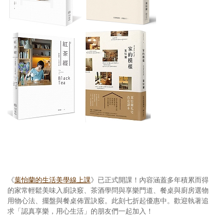
《
葉怡蘭的生活美學線上課
》已正式開課！內容涵蓋多年積累而得
的家常輕鬆美味入廚訣竅、茶酒學問與享樂門道、餐桌與廚房選物
用物心法、擺盤與餐桌佈置訣竅。此刻七折起優惠中。歡迎執著追
求「認真享樂，用心生活」的朋友們一起加入！