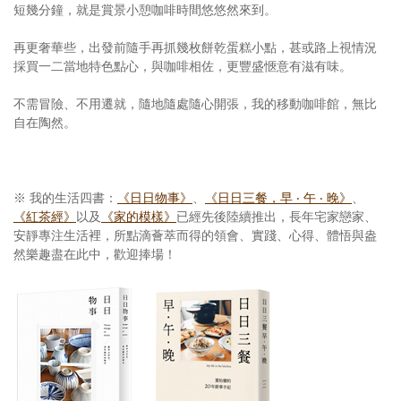
短幾分鐘，就是賞景小憩咖啡時間悠悠然來到。
再更奢華些，出發前隨手再抓幾枚餅乾蛋糕小點，甚或路上視情況
採買一二當地特色點心，與咖啡相佐，更豐盛愜意有滋有味。
不需冒險、不用遷就，隨地隨處隨心開張，我的移動咖啡館，無比
自在陶然。
※ 我的生活四書：
《日日物事》
、
《日日三餐，早 ‧ 午 ‧ 晚》
、
《紅茶經》
以及
《家的模樣》
已經先後陸續推出，長年宅家戀家、
安靜專注生活裡，所點滴薈萃而得的領會、實踐、心得、體悟與盎
然樂趣盡在此中，歡迎捧場！