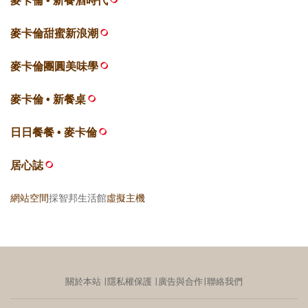
麥卡倫 • 新餐酒時代
麥卡倫甜蜜新浪潮
麥卡倫團圓美味學
麥卡倫 • 新餐桌
日日餐餐 • 麥卡倫
居心誌
網站空間
採智邦生活館
虛擬主機
關於本站
∣
隱私權保護
∣
廣告與合作
∣
聯絡我們