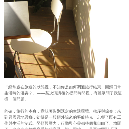
照相簿
影音區
創意出版服務
歷史區
關於Yilan
個人著作
活動實況記錄
「經常處在旅遊的狀態裡，不知你是如何調適旅行結束、回歸日常
媒體報導一覽
生活時的沮喪？」——某次演講後的提問時間裡，有聽眾問了我這
樣一個問題。
合作與代言
的確，旅行的本身，意味著告別既定的生活環境、秩序與節奏；來
訂閱電子報
到異國異地異鄉，彷彿是一段額外賒來的夢般時光，忘卻了既有工
作與生活的制式、勞頓與壓力，行動與心靈都整個兒自由了、放開