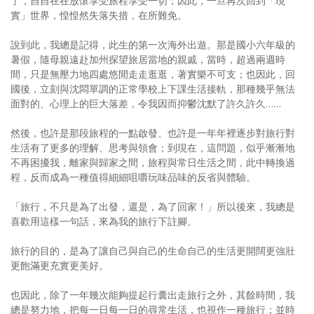
了，自自在在放懷享受旅程享受一切；因此，一旦再次回到「現
實」世界，惶惶然失落失措，在所難免。
說到此，我總是記得，此生的第一次海外出遊。那是國小六年級的
暑假，隨母親遠赴加州探望旅居當地的親戚，當時，超過兩週時
間，只是無壓力地四處悠閒走走逛逛，著實樂不可支；也因此，回
國後，立刻與沈悶單調的正常學校上下課生活接軌，那種幾乎無法
面對的、心理上的巨大落差，令我因而抑鬱沈默了許久許久……
然後，也許是那段旅程的一點啟發、也許是一年年裡逐步對旅行對
生活有了更多的理解、思考與領會；到現在，這問題，似乎漸漸地
不再困擾我，離家與歸家之間，旅程與常日生活之間，此中轉換過
程，反而成為一種值得細細咀嚼玩味品味的反省與體驗。
「旅行，不只是為了出發，還是，為了回家！」所以後來，我總是
喜歡用這樣一句話，來為我的旅行下註腳。
旅行的目的，是為了讓自己與自己的生命自己的生活更開闊更強壯
更飽滿更充實更美好。
也因此，除了一年幾次能夠提起行囊出走旅行之外，其餘時間，我
總是努力地，把每一日每一日的尋常生活，也視作一種旅行；並時