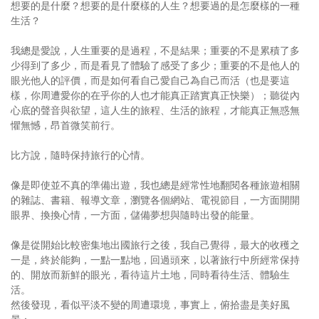
想要的是什麼？想要的是什麼樣的人生？想要過的是怎麼樣的一種
生活？
我總是愛說，人生重要的是過程，不是結果；重要的不是累積了多
少得到了多少，而是看見了體驗了感受了多少；重要的不是他人的
眼光他人的評價，而是如何看自己愛自己為自己而活（也是要這
樣，你周遭愛你的在乎你的人也才能真正踏實真正快樂）；聽從內
心底的聲音與欲望，這人生的旅程、生活的旅程，才能真正無惑無
懼無憾，昂首微笑前行。
比方說，隨時保持旅行的心情。
像是即使並不真的準備出遊，我也總是經常性地翻閱各種旅遊相關
的雜誌、書籍、報導文章，瀏覽各個網站、電視節目，一方面開開
眼界、換換心情，一方面，儲備夢想與隨時出發的能量。
像是從開始比較密集地出國旅行之後，我自己覺得，最大的收穫之
一是，終於能夠，一點一點地，回過頭來，以著旅行中所經常保持
的、開放而新鮮的眼光，看待這片土地，同時看待生活、體驗生
活。
然後發現，看似平淡不變的周遭環境，事實上，俯拾盡是美好風