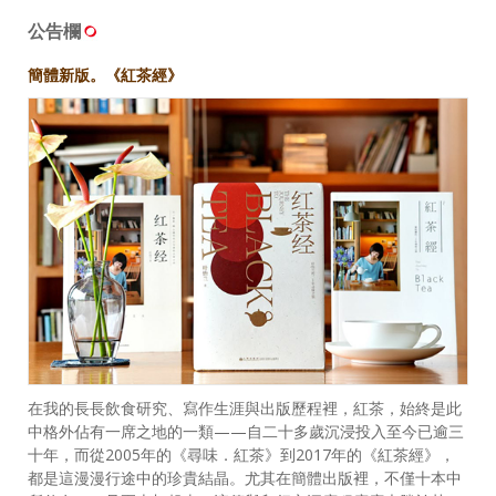
公告欄
簡體新版。《紅茶經》
在我的長長飲食研究、寫作生涯與出版歷程裡，紅茶，始終是此
中格外佔有一席之地的一類——自二十多歲沉浸投入至今已逾三
十年，而從2005年的《尋味．紅茶》到2017年的《紅茶經》，
都是這漫漫行途中的珍貴結晶。尤其在簡體出版裡，不僅十本中