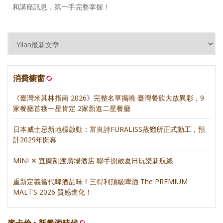
和講座訊息，第一手完整掌握！
消費櫥窗
《臺灣米其林指南 2026》完整名單揭曉 臺灣餐飲大放異彩，9
家餐廳首獲一星肯定 2家新進二星餐廳
日本威士忌新地標啟動：富良詩FURALISS蒸餾所正式動工，預
計2029年開幕
MINI ✕ 宜蘭凱渡廣場酒店 聯手開啟夏日玩樂新航線
重新定義當代啤酒品味！三得利頂級啤酒 The PREMIUM
MALT’S 2026 質感進化！