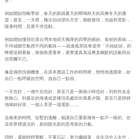
景：
例如開始領略季節，春天的新綠夏天的蟬鳴秋天的高爽冬天的蕭
瑟；甚至，一天裡，幾次抬頭望向天空，都能發現，光線和雲影，
隨著時間，其實不停流動。
例如開始懂得欣賞台灣本地得天獨厚的四季的繽紛、食材的美味……
不同城鄉空氣裡不同的氣味——就連風景區車道旁「不純砍頭」的
蜂蜜促銷看板，換個角度看來，著實還真為這爽直幽默的語氣與自
信莞爾不已。
像是偶而找個機會，在原本應該工作的時間裡，悄悄地逃開來，給
自己一點呼吸的空間、放自己一點假。
一天也好，一個午后也好、甚至只是一兩個小時也好；到郊外走走
散散心、到最近的海邊或是樓頂高處吹吹風看夕陽、甚至只是靜靜
地喝杯好茶、一個人享受一場電影……。
這偷來的時間、短暫的逃離，能讓自己重新擁有一點不一樣的、在
這世界裡過活的，新的眼光新的思考新的力氣。
同時，還能時時警醒，不要忘記，努力繼續著，在生活中人生中，