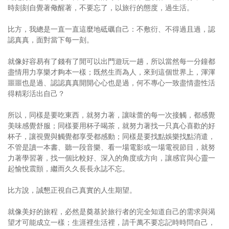
時刻刻自覺著儆醒著，不要忘了，以旅行的態度，過生活。
比方，我總是一直一直這麼地砥礪自己：不敷衍、不得過且過，認
認真真，面對當下每一刻。
就像好容易有了錢有了閒可以出門遊玩一趟，所以當然每一分鐘都
盡情用力享樂才夠本一樣；既然生而為人，來到這個世界上，渾渾
噩噩也是過、認認真真開開心心也是過，何不專心一致盡情盡性活
得精彩活出自己？
所以，同樣是要吃東西，就努力著，讓味蕾的每一次接觸，都感覺
美味感覺舒服；同樣要用杯子喝茶，就努力著找一只真心喜歡的好
杯子，讓視覺與觸覺都享受都感動；同樣是要找點娛樂找點消遣，
不管是讀一本書、聽一段音樂、看一場電影或一場電視節目，就努
力著學習著，找一個比較好、深入的角度或方向，讓感官與心靈一
起愉悅震顫，繼而久久長長永誌不忘。
比方說，誠懇正視自己真實的人生期望。
就像美好的旅程，必然是奠基於旅行者的完全知道自己的需求與渴
望才可能成立一樣；生涯裡生活裡，請千萬不要忘記時時問自己，