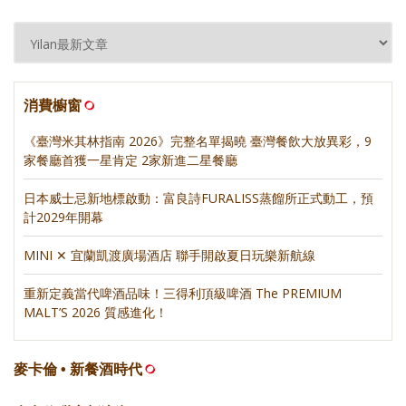
消費櫥窗
《臺灣米其林指南 2026》完整名單揭曉 臺灣餐飲大放異彩，9
家餐廳首獲一星肯定 2家新進二星餐廳
日本威士忌新地標啟動：富良詩FURALISS蒸餾所正式動工，預
計2029年開幕
MINI ✕ 宜蘭凱渡廣場酒店 聯手開啟夏日玩樂新航線
重新定義當代啤酒品味！三得利頂級啤酒 The PREMIUM
MALT’S 2026 質感進化！
麥卡倫 • 新餐酒時代