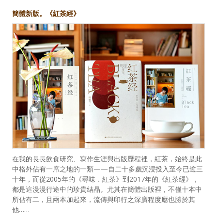
簡體新版。《紅茶經》
在我的長長飲食研究、寫作生涯與出版歷程裡，紅茶，始終是此
中格外佔有一席之地的一類——自二十多歲沉浸投入至今已逾三
十年，而從2005年的《尋味．紅茶》到2017年的《紅茶經》，
都是這漫漫行途中的珍貴結晶。尤其在簡體出版裡，不僅十本中
所佔有二，且兩本加起來，流傳與印行之深廣程度應也勝於其
他……