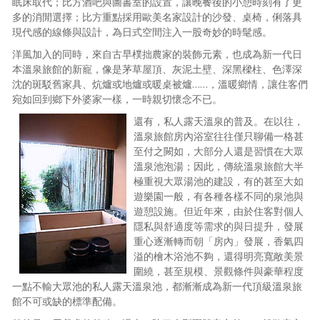
眠床取代；比方酒吧與圖書室的設置，讓晚餐後的小憩時刻有了更
多的消閒選擇；比方重點採用歐美名家設計的沙發、桌椅，俐落具
現代感的線條與設計，為日式空間注入一股奇妙的時髦感。
洋風加入的同時，來自古早樸拙農家的裝飾元素，也成為新一代日
本溫泉旅館的新寵，像是茅草屋頂、灰泥土壁、深黑樑柱、色澤深
沈的斑駁舊家具、炕爐或地爐或暖桌被爐……，溫暖鄉情，讓住客們
宛如回到鄉下外婆家一樣，一時親切懷念不已。
還有，私人露天溫泉的普及。在以往，
溫泉旅館房內浴室往往僅只聊備一格甚
至付之闕如，大部分人還是習慣在大眾
溫泉池泡湯；因此，傳統溫泉旅館大半
極重視大眾湯池的建設，有的甚至大如
遊樂園一般，有各種各樣不同的泉池與
遊憩設施。但近年來，由於住客對個人
隱私與舒適度等需求的與日提升，發展
重心逐漸轉而朝「房內」發展，香氣四
溢的檜木浴池不夠，還得明亮寬敞美景
圍繞，甚至規模、景觀條件與豪華程度
一點不輸大眾池的私人露天溫泉池，都漸漸成為新一代頂級溫泉旅
館不可或缺的標準配備。