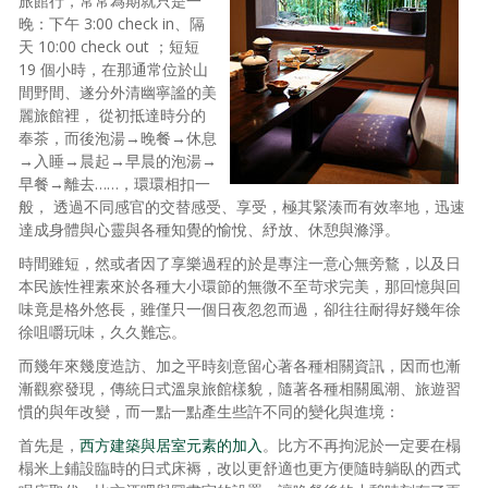
旅館行，常常為期就只是一
晚：下午 3:00 check in、隔
照相簿
天 10:00 check out ；短短
19 個小時，在那通常位於山
影音區
間野間、遂分外清幽寧謐的美
創意出版服務
麗旅館裡， 從初抵達時分的
奉茶，而後泡湯→晚餐→休息
歷史區
→入睡→晨起→早晨的泡湯→
早餐→離去……，環環相扣一
關於Yilan
般， 透過不同感官的交替感受、享受，極其緊湊而有效率地，迅速
達成身體與心靈與各種知覺的愉悅、紓放、休憩與滌淨。
個人著作
時間雖短，然或者因了享樂過程的於是專注一意心無旁鶩，以及日
本民族性裡素來於各種大小環節的無微不至苛求完美，那回憶與回
活動實況記錄
味竟是格外悠長，雖僅只一個日夜忽忽而過，卻往往耐得好幾年徐
徐咀嚼玩味，久久難忘。
媒體報導一覽
而幾年來幾度造訪、加之平時刻意留心著各種相關資訊，因而也漸
合作與代言
漸觀察發現，傳統日式溫泉旅館樣貌，隨著各種相關風潮、旅遊習
慣的與年改變，而一點一點產生些許不同的變化與進境：
訂閱電子報
首先是，
西方建築與居室元素的加入
。比方不再拘泥於一定要在榻
榻米上鋪設臨時的日式床褥，改以更舒適也更方便隨時躺臥的西式