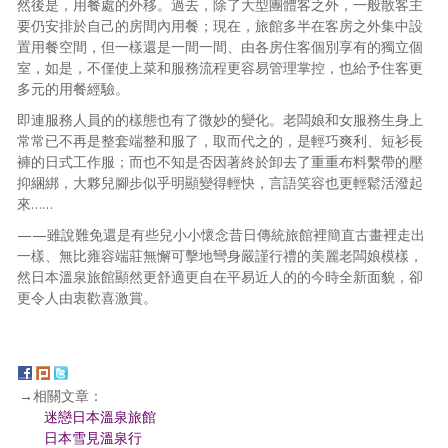
然後是，用餐處的外移。過去，除了大型團體客之外，一般散客主
要仍安排於自己的房間內用餐；現在，旅館多半在客房之外集中設
置用餐空間，但一樣還是一間一間、由各房住客個別享有的獨立個
室，如是，不僅使上菜和服務流程更容易管理掌控，也給予住客更
多元的用餐經驗。
即連服務人員的的樣態也有了微妙的變化。老闆娘和女服務生身上
常常已不再是整套端整和服了，取而代之的，是輕巧爽利、短衫長
褲的日式工作服；而也不知是否因著終於卸去了重重布料繫帶的壓
抑綑綁，大夥兒腳步似乎明顯變得輕快，言語笑容也更輕鬆活潑起
來……
——雖說難免還是有些兒小小懷念昔日傳統旅館裡簡直古畫裡走出
一樣、無比雍容端莊無懈可擊地彎身嚴謹行禮的美麗老闆娘模樣，
然日本溫泉旅館顯然更舒適更自在平易近人的的今時全新面貌，卻
更令人由衷歡喜激賞。
→相關文章：
迷戀日本溫泉旅館
日本雪見溫泉行