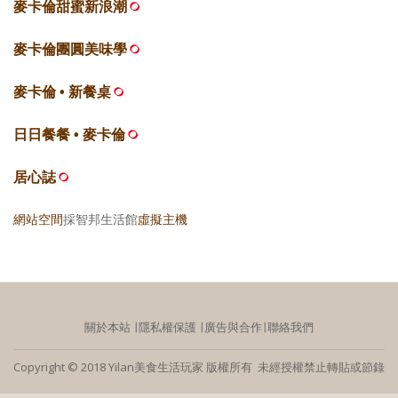
麥卡倫甜蜜新浪潮
麥卡倫團圓美味學
麥卡倫 • 新餐桌
日日餐餐 • 麥卡倫
居心誌
網站空間
採智邦生活館
虛擬主機
關於本站
∣
隱私權保護
∣
廣告與合作
∣
聯絡我們
Copyright © 2018 Yilan美食生活玩家 版權所有 未經授權禁止轉貼或節錄