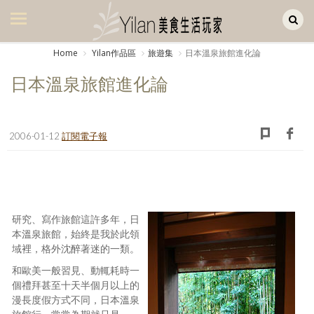
Yilan作品區
美食集
Home
Yilan作品區
旅遊集
日本溫泉旅館進化論
美飲集
日本溫泉旅館進化論
廚房集
旅遊集
2006-01-12
訂閱電子報
旅遊美食集
生活風
書房集
研究、寫作旅館這許多年，日
本溫泉旅館，始終是我於此領
日記簿
域裡，格外沈醉著迷的一類。
和歐美一般習見、動輒耗時一
餐桌週記
個禮拜甚至十天半個月以上的
漫長度假方式不同，日本溫泉
享樂隨手拍