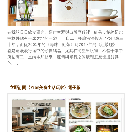
在我的長長飲食研究、寫作生涯與出版歷程裡，紅茶，始終是此
中格外佔有一席之地的一類——自二十多歲沉浸投入至今已逾三
十年，而從2005年的《尋味．紅茶》到2017年的《紅茶經》，
都是這漫漫行途中的珍貴結晶。尤其在簡體出版裡，不僅十本中
所佔有二，且兩本加起來，流傳與印行之深廣程度應也勝於其
他……
立即訂閱《Yilan美食生活玩家》電子報