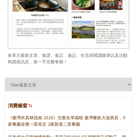
各單元最新文章、食譜、食記、遊記、生活與閱讀隨筆以及活動
和講座訊息，第一手完整掌握！
消費櫥窗
《臺灣米其林指南 2026》完整名單揭曉 臺灣餐飲大放異彩，9
家餐廳首獲一星肯定 2家新進二星餐廳
日本威士忌新地標啟動：富良詩FURALISS蒸餾所正式動工，預