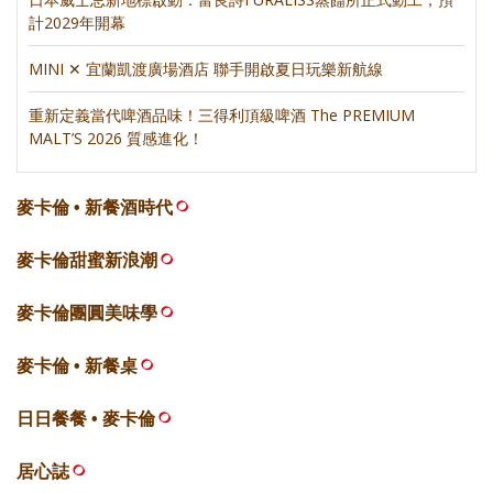
計2029年開幕
MINI ✕ 宜蘭凱渡廣場酒店 聯手開啟夏日玩樂新航線
重新定義當代啤酒品味！三得利頂級啤酒 The PREMIUM
MALT’S 2026 質感進化！
麥卡倫 • 新餐酒時代
麥卡倫甜蜜新浪潮
麥卡倫團圓美味學
麥卡倫 • 新餐桌
日日餐餐 • 麥卡倫
居心誌