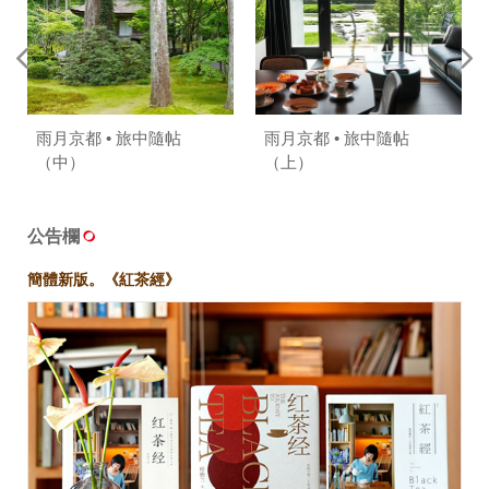
雨月京都 • 旅中隨帖
雨月京都 • 旅中隨帖
（中）
（上）
公告欄
簡體新版。《紅茶經》