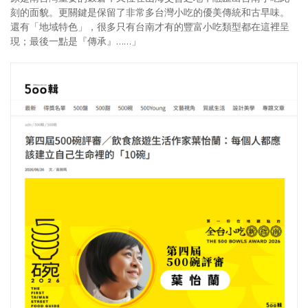
刻的面貌。更關鍵是保留了非常多台灣小吃的優美傳統和古早味。
照相簿
還有「地域特色」，很多只有台南才有的豐富小吃類型都在這裡呈
現；最後一點是『傳承』……」
影音區
創意出版服務
歷史區
關於Yilan
個人著作
活動實況記錄
媒體報導一覽
合作與代言
訂閱電子報