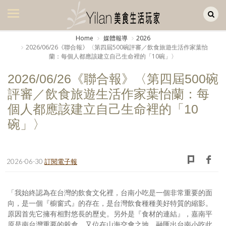
Yilan作品區
美食集
Home
媒體報導
2026
2026/06/26《聯合報》〈第四屆500碗評審／飲食旅遊生活作家葉怡
美飲集
蘭：每個人都應該建立自己生命裡的「10碗」〉
廚房集
2026/06/26《聯合報》〈第四屆500碗
評審／飲食旅遊生活作家葉怡蘭：每
旅遊集
個人都應該建立自己生命裡的「10
旅遊美食集
碗」〉
生活風
書房集
2026-06-30
訂閱電子報
日記簿
「我始終認為在台灣的飲食文化裡，台南小吃是一個非常重要的面
餐桌週記
向，是一個『櫥窗式』的存在，是台灣飲食種種美好特質的縮影。
原因首先它擁有相對悠長的歷史。另外是『食材的連結』，嘉南平
享樂隨手拍
原是南台灣重要的穀倉，又位在山海交會之地，融匯出台南小吃此