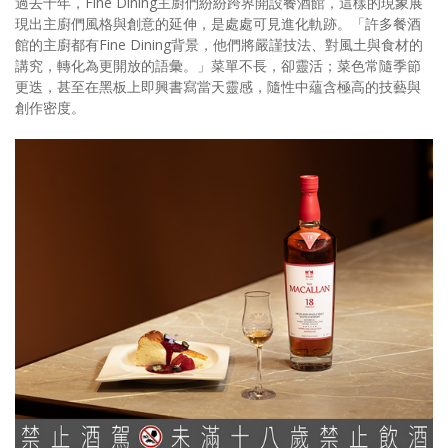
過去十年，Fine Dining主廚們紛紛跨界開設餐酒館，這樣的現象展
現出主廚們風格與創意的延伸，是處處可見進化軌跡。「許多餐酒
館的主廚都有Fine Dining背景，他們將嚴謹技法、對風土與食材的
講究，轉化為更開放的語彙。」菜單不長，卻靈活；菜色常隨季節
更迭，甚至在黑板上即興書寫當天靈感，隨性中蘊含極高的技藝與
創作密度。