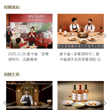
相關連結:
2025.11.25 麥卡倫「新餐
麥卡倫 • 新餐酒時代｜麥
酒時代」品酩餐會
卡倫攜手名廚系餐酒館 以
共享演繹輕鬆寫意的美味
靈魂
相關文章: