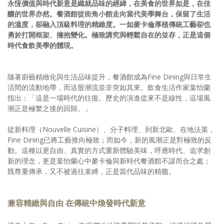
永恆價值與時代新意是織就品味的經緯，在美食的世界如是，在佳
釀的世界亦然。餐酒館從街角小館走向當代美學舞台，保留了生活
的溫度，卻融入頂級料理的精緻度。一如麥卡倫厚植傳統工藝卻也
勇於打開框架、擁抱變化。極致講究與輕鬆自在的並存，正是這個
時代食飲美學的體現。
隨著廚藝精緻化與生活品味提升，餐酒館成為Fine Dining與日常生
活間的流動地帶，而這股潮流並非突如其來。飲食生活作家葉怡蘭
指出：「這是一場時代的往復。歷史的演進從來不是線性，這場風
潮正是極繁之後的回歸。」
從新料理（Nouvelle Cuisine）、分子料理、到新北歐、在地法菜，
Fine Dining已將工藝推向極致；而如今，新的風潮正是對極致的反
動。這種以更自由、真實的方式重新體驗美味，呼應時代、追求創
新的理念，更是葉怡蘭心中麥卡倫與新時代餐酒館不謀而合之處；
既尊重傳承，又不被過往束縛，正是當代品味的精髓。
兼容精緻與自由 在傳統中煥發時代新意