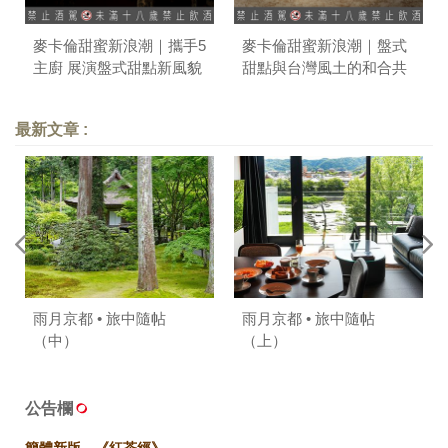
麥卡倫甜蜜新浪潮｜攜手5
麥卡倫甜蜜新浪潮｜盤式
主廚 展演盤式甜點新風貌
甜點與台灣風土的和合共
鳴
最新文章 :
雨月京都 • 旅中隨帖
雨月京都 • 旅中隨帖
（中）
（上）
公告欄
簡體新版。《紅茶經》