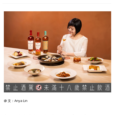
照相簿
影音區
創意出版服務
歷史區
關於Yilan
個人著作
活動實況記錄
媒體報導一覽
合作與代言
訂閱電子報
@ 文：Anya Lin