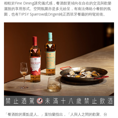
相較於Fine Dining講究儀式感，餐酒館更傾向在自在的交流與歡樂
灑脫的享用形式。空間氛圍亦是多元紛呈，有南法傳統小餐館的氛
圍，也有TIPSY Sparrow或Origen純正西班牙餐廳的時髦前衛。
「餐酒館的重點是人。」葉怡蘭指出，「人與人之間的歡聚、分