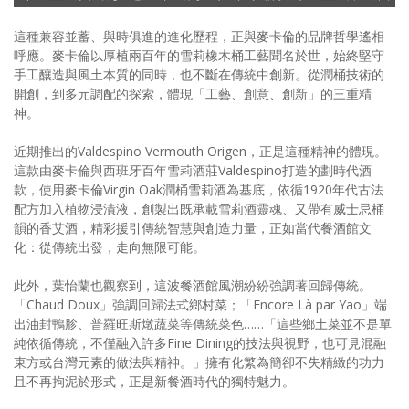
這種兼容並蓄、與時俱進的進化歷程，正與麥卡倫的品牌哲學遙相
呼應。麥卡倫以厚植兩百年的雪莉橡木桶工藝聞名於世，始終堅守
手工釀造與風土本質的同時，也不斷在傳統中創新。從潤桶技術的
開創，到多元調配的探索，體現「工藝、創意、創新」的三重精
神。
近期推出的Valdespino Vermouth Origen，正是這種精神的體現。
這款由麥卡倫與西班牙百年雪莉酒莊Valdespino打造的劃時代酒
款，使用麥卡倫Virgin Oak潤桶雪莉酒為基底，依循1920年代古法
配方加入植物浸漬液，創製出既承載雪莉酒靈魂、又帶有威士忌桶
韻的香艾酒，精彩援引傳統智慧與創造力量，正如當代餐酒館文
化：從傳統出發，走向無限可能。
此外，葉怡蘭也觀察到，這波餐酒館風潮紛紛強調著回歸傳統。
「Chaud Doux」強調回歸法式鄉村菜；「Encore Là par Yao」端
出油封鴨胗、普羅旺斯燉蔬菜等傳統菜色……「這些鄉土菜並不是單
純依循傳統，不僅融入許多Fine Dining的技法與視野，也可見混融
東方或台灣元素的做法與精神。」擁有化繁為簡卻不失精緻的功力
且不再拘泥於形式，正是新餐酒時代的獨特魅力。