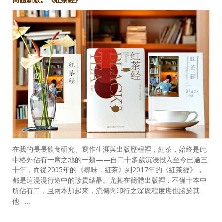
在我的長長飲食研究、寫作生涯與出版歷程裡，紅茶，始終是此
中格外佔有一席之地的一類——自二十多歲沉浸投入至今已逾三
十年，而從2005年的《尋味．紅茶》到2017年的《紅茶經》，
都是這漫漫行途中的珍貴結晶。尤其在簡體出版裡，不僅十本中
所佔有二，且兩本加起來，流傳與印行之深廣程度應也勝於其
他……