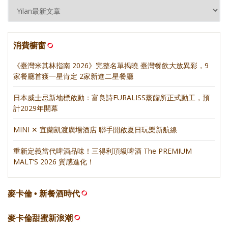
消費櫥窗
《臺灣米其林指南 2026》完整名單揭曉 臺灣餐飲大放異彩，9
家餐廳首獲一星肯定 2家新進二星餐廳
日本威士忌新地標啟動：富良詩FURALISS蒸餾所正式動工，預
計2029年開幕
MINI ✕ 宜蘭凱渡廣場酒店 聯手開啟夏日玩樂新航線
重新定義當代啤酒品味！三得利頂級啤酒 The PREMIUM
MALT’S 2026 質感進化！
麥卡倫 • 新餐酒時代
麥卡倫甜蜜新浪潮