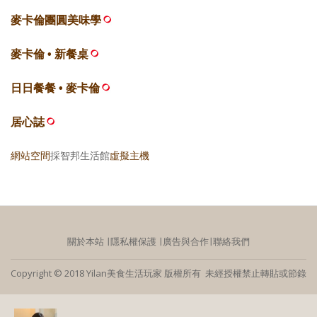
麥卡倫團圓美味學
麥卡倫 • 新餐桌
日日餐餐 • 麥卡倫
居心誌
網站空間
採智邦生活館
虛擬主機
關於本站
∣
隱私權保護
∣
廣告與合作
∣
聯絡我們
Copyright © 2018 Yilan美食生活玩家 版權所有 未經授權禁止轉貼或節錄