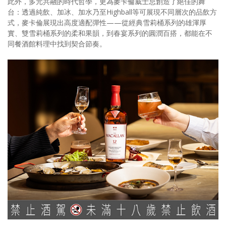
此外，多元共融的時代哲學，更為麥卡倫威士忌創造了絕佳的舞
台：透過純飲、加冰、加水乃至Highball等可展現不同層次的品飲方
式，麥卡倫展現出高度適配彈性——從經典雪莉桶系列的雄渾厚
實、雙雪莉桶系列的柔和果韻，到春宴系列的圓潤百搭，都能在不
同餐酒館料理中找到契合節奏。