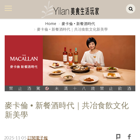
Yilan作品區
美食集
Home
麥卡倫 • 新餐酒時代
麥卡倫 • 新餐酒時代｜共冶食飲文化新美學
美飲集
廚房集
旅遊集
旅遊美食集
生活風
書房集
麥卡倫 • 新餐酒時代｜共冶食飲文化
日記簿
新美學
餐桌週記
享樂隨手拍
2025-11-05
訂閱電子報