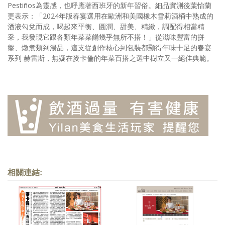
Pestiños為靈感，也呼應著西班牙的新年習俗。細品實測後葉怡蘭
更表示：「2024年版春宴選用在歐洲和美國橡木雪莉酒桶中熟成的
酒液勾兌而成，喝起來平衡、圓潤、甜美、精緻，調配得相當精
采，我發現它跟各類年菜菜餚幾乎無所不搭！」從滋味豐富的拼
盤、燉煮類到湯品，這支從創作核心到包裝都顯得年味十足的春宴
系列 赫雷斯，無疑在麥卡倫的年菜百搭之選中樹立又一絕佳典範。
相關連結: