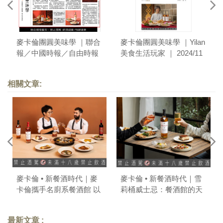
麥卡倫團圓美味學 ｜聯合
麥卡倫團圓美味學 ｜Yilan
報／中國時報／自由時報
美食生活玩家 ｜ 2024/11
／工商時報／Esquire君子
雜誌 ｜ 2024/11
相關文章:
麥卡倫 • 新餐酒時代｜麥
麥卡倫 • 新餐酒時代｜雪
卡倫攜手名廚系餐酒館 以
莉桶威士忌：餐酒館的天
共享演繹輕鬆寫意的美味
命之選
靈魂
最新文章 :