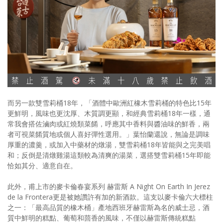
而另一款雙雪莉桶18年，「酒體中歐洲紅橡木雪莉桶的特色比15年
更鮮明，風味也更沈厚、木質調更顯，和經典雪莉桶18年一樣，通
常我會搭佐滷肉或紅燒類菜餚，呼應其中香料與醬油味的鮮香，兩
者可視菜餚質地或個人喜好彈性選用。」葉怡蘭還說，無論是調味
厚重的濃羹，或加入中藥材的燉湯，雙雪莉桶18年皆能與之完美唱
和；反倒是清燉雞湯這類較為清爽的湯菜，選搭雙雪莉桶15年即能
恰如其分、適意自在。
此外，甫上市的麥卡倫春宴系列 赫雷斯 A Night On Earth In Jerez
de la Frontera更是被她讚許有加的新酒款。這支以麥卡倫六大標柱
之一：「最高品質的橡木桶」產地西班牙赫雷斯為名的威士忌，酒
質中鮮明的糕點、葡萄和茴香的風味，不僅以赫雷斯傳統糕點