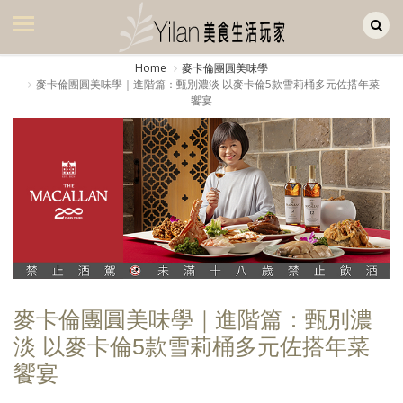
Yilan作品區
美食集
Home
麥卡倫團圓美味學
麥卡倫團圓美味學｜進階篇：甄別濃淡 以麥卡倫5款雪莉桶多元佐搭年菜
美飲集
饗宴
廚房集
旅遊集
旅遊美食集
生活風
書房集
日記簿
麥卡倫團圓美味學｜進階篇：甄別濃
淡 以麥卡倫5款雪莉桶多元佐搭年菜
餐桌週記
饗宴
享樂隨手拍