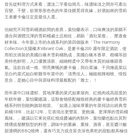
首先從料理方式來看，濃淡二字看似簡凡，味濃味淡之間亦可產出
百變、千變，欲替形形色色的年菜佳餚覓得良緣，好酒如林的雪莉
王者麥卡倫注定是最佳人選。
但細究不同雪莉桶酒款間的差異，葉怡蘭表示，口味爽淡的菜餚不
適合與酒體沉渾的雪莉桶威士忌相佐，易顯「酒壯菜瘦」、壓過食
材本味。今年新上市的永續系列的第四個版本「The Harmony
Collection太陽橡木Vibrant Oak」是麥卡倫200 週年限定酒款，使
用初次填裝的美國白橡木雪莉桶熟成，美國白橡木香草、柑橘等甜
美特色鮮明，入口優雅清新、細緻輕柔中又帶有木質的線條跟香
氣。這款自成一格、明亮爽颯的麥卡倫，與白菜滷、干貝燴蔬菜以
至白灼菜式如白斬雞等年菜中的「清秀佳人」極能相輝相映、情投
意合，是她心目中與原味料理最般配的「雅士」！
而年菜中口味濃郁、質地厚重的菜式如東坡肉、紅燒肉或高甜度的
年糕年糖，葉怡蘭建議，這類食物搭配極致經典的麥卡倫經典雪莉
桶系列特別能夠旗鼓相當。「如遇上滋味厚重的年菜得請出經典雪
莉桶18年，比起12年，它表現出更豐富、更飽滿、更渾厚的雪莉桶
風味。」建議以它來佐搭紅燒或醬滷的肉類外，葉怡蘭也點出其對
煙燻或發酵類型的料理，調味中的重麻、重辣、酒香，甚至醬汁酸
甜濃稠的BBQ燒烤，還有巧克力或含富含深色果乾的甜點都具極佳