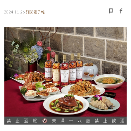
照相簿
2024-11-26
訂閱電子報
影音區
創意出版服務
歷史區
關於Yilan
個人著作
活動實況記錄
媒體報導一覽
合作與代言
訂閱電子報