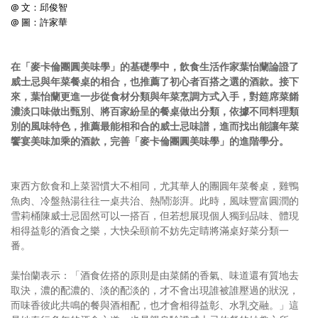
@ 文：邱俊智
@ 圖：許家華
在「麥卡倫團圓美味學」的基礎學中，飲食生活作家葉怡蘭論證了
威士忌與年菜餐桌的相合，也推薦了初心者百搭之選的酒款。接下
來，葉怡蘭更進一步從食材分類與年菜烹調方式入手，對筵席菜餚
濃淡口味做出甄別、將百家紛呈的餐桌做出分類，依據不同料理類
別的風味特色，推薦最能相和合的威士忌味譜，進而找出能讓年菜
饗宴美味加乘的酒款，完善「麥卡倫團圓美味學」的進階學分。
東西方飲食和上菜習慣大不相同，尤其華人的團圓年菜餐桌，雞鴨
魚肉、冷盤熱湯往往一桌共治、熱鬧澎湃。此時，風味豐富圓潤的
雪莉桶陳威士忌固然可以一搭百，但若想展現個人獨到品味、體現
相得益彰的酒食之樂，大快朵頤前不妨先定睛將滿桌好菜分類一
番。
葉怡蘭表示：「酒食佐搭的原則是由菜餚的香氣、味道還有質地去
取決，濃的配濃的、淡的配淡的，才不會出現誰被誰壓過的狀況，
而味香彼此共鳴的餐與酒相配，也才會相得益彰、水乳交融。」這