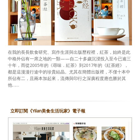
在我的長長飲食研究、寫作生涯與出版歷程裡，紅茶，始終是此
中格外佔有一席之地的一類——自二十多歲沉浸投入至今已逾三
十年，而從2005年的《尋味．紅茶》到2017年的《紅茶經》，
都是這漫漫行途中的珍貴結晶。尤其在簡體出版裡，不僅十本中
所佔有二，且兩本加起來，流傳與印行之深廣程度應也勝於其
他……
立即訂閱《Yilan美食生活玩家》電子報