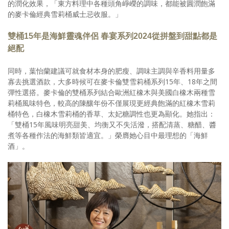
的潤化效果，「東方料理中各種頭角崢嶸的調味，都能被圓潤飽滿
的麥卡倫經典雪莉桶威士忌收服。」
雙桶15年是海鮮靈魂伴侶 春宴系列2024從拼盤到甜點都是
絕配
同時，葉怡蘭建議可就食材本身的肥瘦、調味主調與辛香料用量多
寡去挑選酒款，大多時候可在麥卡倫雙雪莉桶系列15年、18年之間
彈性選搭。麥卡倫的雙桶系列結合歐洲紅橡木與美國白橡木兩種雪
莉桶風味特色，較高的陳釀年份不僅展現更經典飽滿的紅橡木雪莉
桶特色，白橡木雪莉桶的香草、太妃糖調性也更為顯化。她指出：
「雙桶15年風味明亮甜美、均衡又不失活潑，搭配清蒸、糖醋、醬
煮等各種作法的海鮮類皆適宜。」榮膺她心目中最理想的「海鮮
酒」。