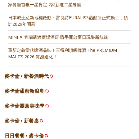
家餐廳首獲一星肯定 2家新進二星餐廳
日本威士忌新地標啟動：富良詩FURALISS蒸餾所正式動工，預
計2029年開幕
MINI ✕ 宜蘭凱渡廣場酒店 聯手開啟夏日玩樂新航線
重新定義當代啤酒品味！三得利頂級啤酒 The PREMIUM
MALT’S 2026 質感進化！
麥卡倫 • 新餐酒時代
麥卡倫甜蜜新浪潮
麥卡倫團圓美味學
麥卡倫 • 新餐桌
日日餐餐 • 麥卡倫