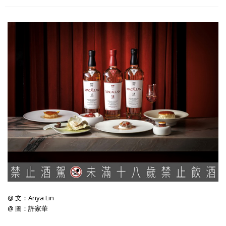
照相簿
影音區
創意出版服務
歷史區
關於Yilan
個人著作
活動實況記錄
媒體報導一覽
合作與代言
訂閱電子報
@ 文：Anya Lin
@ 圖：許家華