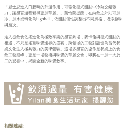
「威士忌進入口腔時的升溫作用，可強化盤式甜點中冷熱交錯張
力，讓感官過程變得更加華麗。」葉怡蘭提醒，在純飲之外則可加
冰、加水或轉化為highball，依甜點個性調整出不同風格，增添趣味
與層次。
走入從飲食佐搭進化為極致享樂的感官劇場，麥卡倫與盤式甜點的
相遇，不只是拓寬味覺邊界的盛宴，跨領域的工藝對話也為當代餐
桌文化注入極具張力的美學體驗。這場多感官的協作是餐桌上的食
飲工藝巔峰，更是一場藝術與味覺的華麗交會，即將在一加一大於
二的驚喜中，揭開全新的味覺敘事。
相關連結: