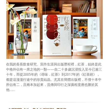
在我的長長飲食研究、寫作生涯與出版歷程裡，紅茶，始終是此
中格外佔有一席之地的一類——自二十多歲沉浸投入至今已逾三
十年，而從2005年的《尋味．紅茶》到2017年的《紅茶經》，
都是這漫漫行途中的珍貴結晶。尤其在簡體出版裡，不僅十本中
所佔有二，且兩本加起來，流傳與印行之深廣程度應也勝於其
他……