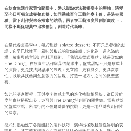
在飲食生活作家葉怡蘭眼中，盤式甜點從法菜饗宴中的壓軸，演變
至今日可獨立成完整套餐，如同乘載百年工藝的麥卡倫，是過去累
積、當下創作與未來探索的結晶，兩者在工藝深度與創新廣度上，
同樣不斷從經典中追求創新，創造時代新味。
在當代餐桌美學中，盤式甜點（plated dessert）不再只是餐後的結
語，它早已脫離單一風味與形式的甜點範疇，進化為一道充滿結
構、敘事與感官設計的料理藝術。「我認為盤式甜點，就是甜點的
Fine Dining」在飲食生活作家葉怡蘭眼中，盤式甜點不只是形式上
的演變，更是技法與思維的展現：更立體、更有層次、更具敘事
性，以最具技藝與創意張力的語境，打造一場方寸之間的微型盛
宴。
如此的演進歷程，正與麥卡倫威士忌的進化軌跡相輝映，從日常維
度的食飲搭配出發，亦可與Fine Dining的創新絢麗共舞。當焦點落
於盤式甜點，所進行的不僅是味蕾的挑戰，更是一場品味與創作性
的探索。
盤式甜點融匯了各類甜點的製作技巧，演繹出極致且個性鮮明的表
現形式。其工藝基礎建立在對傳統技法的精熟掌握之上，酥皮的