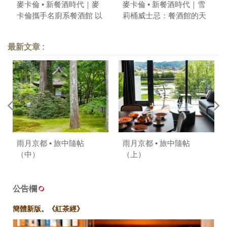
麥卡倫 • 新餐酒時代｜麥
麥卡倫 • 新餐酒時代｜雪
卡倫攜手名廚系餐酒館 以
莉桶威士忌：餐酒館的天
共享演繹輕鬆寫意的美味
命之選
靈魂
最新文章 :
雨月京都 • 旅中隨帖
雨月京都 • 旅中隨帖
（中）
（上）
公告欄
簡體新版。《紅茶經》