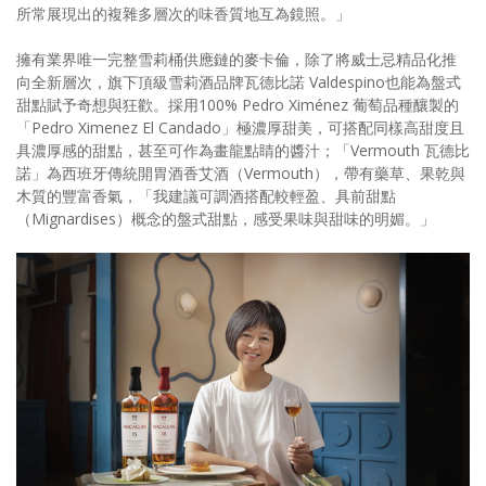
所常展現出的複雜多層次的味香質地互為鏡照。」
擁有業界唯一完整雪莉桶供應鏈的麥卡倫，除了將威士忌精品化推
向全新層次，旗下頂級雪莉酒品牌瓦德比諾 Valdespino也能為盤式
甜點賦予奇想與狂歡。採用100% Pedro Ximénez 葡萄品種釀製的
「Pedro Ximenez El Candado」極濃厚甜美，可搭配同樣高甜度且
具濃厚感的甜點，甚至可作為畫龍點睛的醬汁；「Vermouth 瓦德比
諾」為西班牙傳統開胃酒香艾酒（Vermouth），帶有藥草、果乾與
木質的豐富香氣，「我建議可調酒搭配較輕盈、具前甜點
（Mignardises）概念的盤式甜點，感受果味與甜味的明媚。」