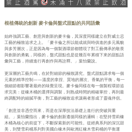
根植傳統的創新 麥卡倫與盤式甜點的共同語彙
始終強調工藝、創意與創新的麥卡倫，其深度同樣建立在對威士忌
工藝的極致追求之上。「麥卡倫之所以能成就與時俱進的多元風貌
與多芳層次，正是因為每一個製酒環節都體現了對工藝傳承的敬畏
與創新的勇氣，同樣的，盤式甜點也是從幾百年累積下來的甜點語
彙與工藝，持續進行再創作與再詮釋。」葉怡蘭說。
更深層的工藝共鳴，在於對細節的極致講究。盤式甜點講求每一個
元素的精準控制——溫度的拿捏、質地的層次、香氣的平衡，每一
個細節都影響著最終的味覺呈現。麥卡倫同樣在每一個製程環節追
求完美：從橡木桶的選擇與調製，到熟成時間的精確掌控，再到最
終調配時的細膩平衡，對工藝的極致追求讓兩者形成了靈魂伴侶。
「創意並非憑空而來，而是在深厚技法基礎上進行的突破與重
組。」葉怡蘭指出，麥卡倫的創新遵循同樣的邏輯：在堅持雪莉橡
木桶為核心的前提下，不斷探索新的可能性。從經典系列的深沉甜
美，到雙雪莉桶系列對美國白橡木與歐洲紅橡木雪莉桶的平衡運