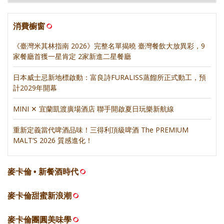
消費櫥窗
《臺灣米其林指南 2026》完整名單揭曉 臺灣餐飲大放異彩，9
家餐廳首獲一星肯定 2家新進二星餐廳
日本威士忌新地標啟動：富良詩FURALISS蒸餾所正式動工，預
計2029年開幕
MINI ✕ 宜蘭凱渡廣場酒店 聯手開啟夏日玩樂新航線
重新定義當代啤酒品味！三得利頂級啤酒 The PREMIUM
MALT’S 2026 質感進化！
麥卡倫 • 新餐酒時代
麥卡倫甜蜜新浪潮
麥卡倫團圓美味學