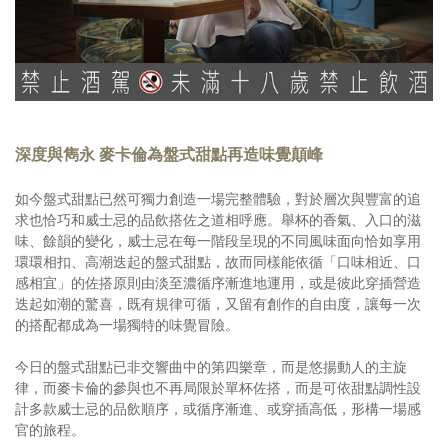
深度與雋永 麥卡倫為盤式甜點再造味覺顛峰
如今盤式甜點已然可獨力創造一場完整體驗，對於層次與豐富的追
求也恰巧和威士忌的品飲搭佐之道相呼應。舉杯的香氣、入口的滋
味、餘韻的變化，威士忌在每一階段呈現的不同風味面向恰如享用
環環相扣、高潮迭起的盤式甜點，故而同樣能依循「口味相近、口
感相宜」的佐搭原則由淡至濃循序漸進地運用，或是彼此穿插營造
迭起如潮的驚喜，既有規律可循，又留有創作的自由度，讓每一次
的搭配都成為一場獨特的味覺冒險。
今日的盤式甜點已非交響曲中的第四樂章，而是悠揚動人的主旋
律，而麥卡倫的參與也不再局限於單杯佐搭，而是可依甜點調性設
計多款威士忌的品飲順序，或循序漸進、或穿插高低，形構一場感
官的旅程。