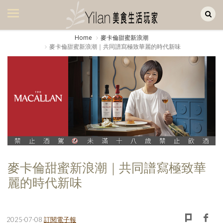
Yilan作品區
美食集
Home
麥卡倫甜蜜新浪潮
麥卡倫甜蜜新浪潮｜共同譜寫極致華麗的時代新味
美飲集
廚房集
旅遊集
旅遊美食集
生活風
書房集
麥卡倫甜蜜新浪潮｜共同譜寫極致華
日記簿
麗的時代新味
餐桌週記
享樂隨手拍
2025-07-08
訂閱電子報