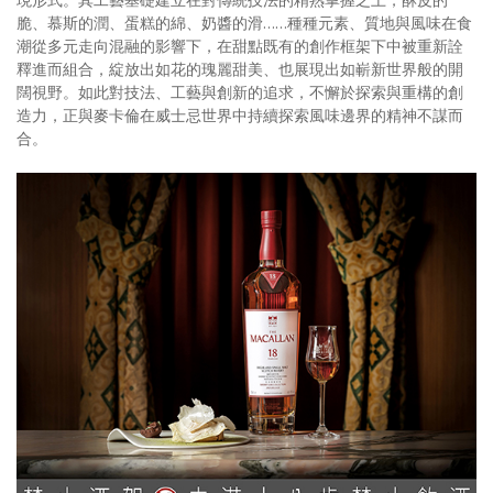
脆、慕斯的潤、蛋糕的綿、奶醬的滑……種種元素、質地與風味在食
潮從多元走向混融的影響下，在甜點既有的創作框架下中被重新詮
釋進而組合，綻放出如花的瑰麗甜美、也展現出如嶄新世界般的開
闊視野。如此對技法、工藝與創新的追求，不懈於探索與重構的創
造力，正與麥卡倫在威士忌世界中持續探索風味邊界的精神不謀而
合。