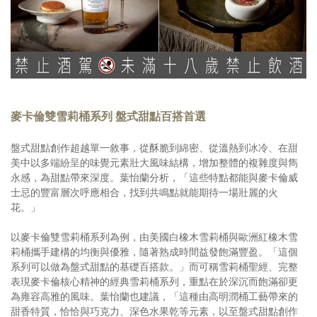
麥卡倫雙雪莉桶系列 盤式甜點百搭首選
盤式甜點創作超越單一敘事，從酥脆到綿密、從溫熱到冰冷、在甜
美中以多端紛呈的味覺元素壯大風味結構，增加整體的複雜度與雋
永感，為甜點帶來深度。葉怡蘭分析，「這些特點都能與麥卡倫威
士忌的豐富層次呼應相合，找到共鳴點就能期待一場壯麗的火
花。」
以麥卡倫雙雪莉桶系列為例，由美國白橡木雪莉桶與歐洲紅橡木雪
莉桶攜手建構的均衡與優雅，隨著熟成時間益發飽滿豐盈。「這個
系列可以做為盤式甜點的基礎百搭款。」而可稱雪莉桶聖經、完整
表現麥卡倫核心精神的經典雪莉桶系列，重點在於深沉而飽滿卻更
為雍容高雅的風味。葉怡蘭也建議，「這種由高明潤桶工藝帶來的
甜香特質，恰恰與巧克力、深色水果乾等元素，以至盤式甜點創作