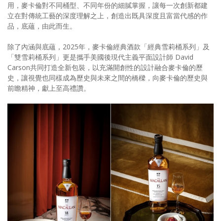
用，麥卡倫對不同桶型、不同年份的細膩掌握，讓每一次創新都建
立在對傳統工藝的深度理解之上，創造出既具深度且富當代感的作
品，底蘊，由此而生。
除了內涵與底蘊，2025年，麥卡倫經典酒款「經典雪莉桶系列」及
「雙雪莉桶系列」更是攜手美國後現代主義平面設計師 David
Carson共同打造全新包裝，以充滿開創性的設計融合麥卡倫的歷
史，讓視覺也同樣成為歷史與未來之間的橋樑，向麥卡倫的歷史與
前瞻精神，獻上至高禮讚。