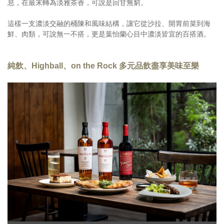
息，在最末轉為淡雅茶香，可說是回甘無窮。
這樣一支濃淡交融的桶陳和風味結構，讓它從沙拉、開胃前菜到海
鮮、肉類，可說無一不搭，更是葉怡蘭心目中濃淡皆宜的百搭酒。
純飲、Highball、on the Rock 多元品飲盡享美味至樂