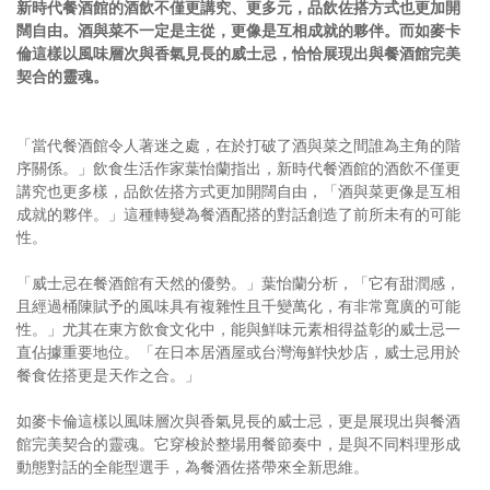
新時代餐酒館的酒飲不僅更講究、更多元，品飲佐搭方式也更加開
闊自由。酒與菜不一定是主從，更像是互相成就的夥伴。而如麥卡
倫這樣以風味層次與香氣見長的威士忌，恰恰展現出與餐酒館完美
契合的靈魂。
「當代餐酒館令人著迷之處，在於打破了酒與菜之間誰為主角的階
序關係。」飲食生活作家葉怡蘭指出，新時代餐酒館的酒飲不僅更
講究也更多樣，品飲佐搭方式更加開闊自由，「酒與菜更像是互相
成就的夥伴。」這種轉變為餐酒配搭的對話創造了前所未有的可能
性。
「威士忌在餐酒館有天然的優勢。」葉怡蘭分析，「它有甜潤感，
且經過桶陳賦予的風味具有複雜性且千變萬化，有非常寬廣的可能
性。」尤其在東方飲食文化中，能與鮮味元素相得益彰的威士忌一
直佔據重要地位。「在日本居酒屋或台灣海鮮快炒店，威士忌用於
餐食佐搭更是天作之合。」
如麥卡倫這樣以風味層次與香氣見長的威士忌，更是展現出與餐酒
館完美契合的靈魂。它穿梭於整場用餐節奏中，是與不同料理形成
動態對話的全能型選手，為餐酒佐搭帶來全新思維。