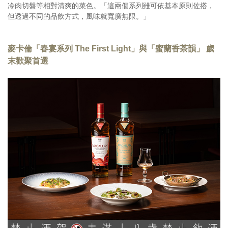
冷肉切盤等相對清爽的菜色。「這兩個系列雖可依基本原則佐搭，
但透過不同的品飲方式，風味就寬廣無限。」
麥卡倫「春宴系列 The First Light」與「蜜蘭香茶韻」 歲
末歡聚首選