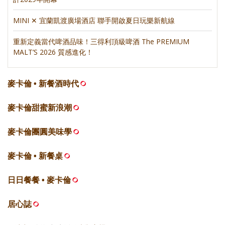
MINI ✕ 宜蘭凱渡廣場酒店 聯手開啟夏日玩樂新航線
重新定義當代啤酒品味！三得利頂級啤酒 The PREMIUM
MALT’S 2026 質感進化！
麥卡倫 • 新餐酒時代
麥卡倫甜蜜新浪潮
麥卡倫團圓美味學
麥卡倫 • 新餐桌
日日餐餐 • 麥卡倫
居心誌