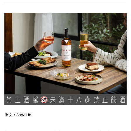
照相簿
影音區
創意出版服務
歷史區
關於Yilan
個人著作
活動實況記錄
媒體報導一覽
合作與代言
訂閱電子報
@ 文：Anya Lin