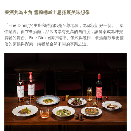
餐酒共為主角 雪莉桶威士忌拓展美味想像
「Fine Dining的主廚和侍酒師是至尊地位，為你設計好一切。」葉
怡蘭說。但在餐酒館，品飲者享有更高的自由度，讓餐桌成為味覺
實驗的舞台。Fine Dining講求精準、儀式與邏輯，餐酒館鼓勵更靈
活的穿插與探索；兩者是全然不同的享樂之道。