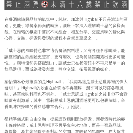
在餐酒館隨興品飲的氣氛中，純飲、加冰與Highball不只是濃淡的區
別，更能引導餐桌節奏的轉換，讓座上客深入理解威士忌的多樣面
貌。在輕鬆的氛圍中嘗試不同組合，相互分享、交流風味的變化與
心得，交融、探索與發現的過程本身就是至樂之一。
「威士忌的風味特色非常適合餐酒館料理，又有各種各樣喝法，能
讓整體的品飲經驗更豐富、更有層次，也為餐酒館開拓出更多可能
性。」獨特優勢與搭配潛力，讓威士忌在餐酒館中不再只是單一的
飲品選項，而成為激發創意、歡欣交流、拓展視野的媒介。
葉怡蘭私心最推薦的是Highball，「我認為這是威士忌世界裡的偉大
發明！」Highball的妙處在於質地不再濃厚，幾乎可以巧搭各種風
味，甚至辣味料理也不例外。「威士忌調成Highball之後非但不會對
味蕾有刺激感，其中，雪莉桶威士忌的甜潤感更可以包裹辣味，辛
香風味跟辣味的香料感非常合和。」她說。
從精準儀式到自由交融，從嚴謹對應到開放探索，新餐酒時代的麥
卡倫佐搭學，威士忌與料理不再爭奪主次地位，而是一齊為品味、
為歡聚、為共饗開啟更多對話的空間。在輕鬆的氛圍中、在大盤共