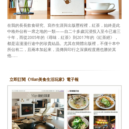
在我的長長飲食研究、寫作生涯與出版歷程裡，紅茶，始終是此
中格外佔有一席之地的一類——自二十多歲沉浸投入至今已逾三
十年，而從2005年的《尋味．紅茶》到2017年的《紅茶經》，
都是這漫漫行途中的珍貴結晶。尤其在簡體出版裡，不僅十本中
所佔有二，且兩本加起來，流傳與印行之深廣程度應也勝於其
他……
立即訂閱《Yilan美食生活玩家》電子報