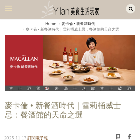
Yilan作品區
美食集
Home
麥卡倫 • 新餐酒時代
麥卡倫 • 新餐酒時代｜雪莉桶威士忌：餐酒館的天命之選
美飲集
廚房集
旅遊集
旅遊美食集
生活風
書房集
麥卡倫 • 新餐酒時代｜雪莉桶威士
日記簿
忌：餐酒館的天命之選
餐桌週記
享樂隨手拍
2025-11-17
訂閱電子報