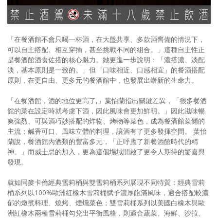
「在餐酒館不會只喝一杯酒，在大盤共享、多款酒齊備的情況下，
可以自主搭配、相互穿插，甚至挑戰不同的組合。」這種自主性正
是餐酒館酒食佐搭的核心魅力。她更進一步說明：「濃搭濃、淡配
淡，基本原則是一致的。」但「口味相近、口感相宜」的餐酒搭配
原則，在更自由、更多元的餐酒館中，也發展出嶄新的生命力。
「在餐酒館，酒的地位更高了,」葉怡蘭指出關鍵差異，「很多餐酒
館的菜在設定時就考慮下酒，因此風味會更加鮮明。」因此滋味暢
爽強烈、可與酒巧妙搭配的炸物、烤物等菜色，成為餐酒館菜餚的
主流；鹹香可口、風味立體的料理，讓酒有了更多發揮空間。 葉怡
蘭說，餐酒館內酒類的豐富多元，「正呼應了新餐酒館時代的精
神。」而威士忌的加入，更為這個場域開啟了更令人期待的驚喜與
發現。
就如同麥卡倫經典雪莉桶與雙雪莉桶系列展現不同特質：經典雪莉
桶系列以100%歐洲紅橡木雪莉桶賦予濃厚飽滿風味，適合搭配較濃
郁的燉煮料理、燒烤、煙燻菜色；雙雪莉桶系列以美國白橡木與歐
洲紅橡木兩種雪莉桶勾兌出平衡風格，則適合蔬菜、海鮮、沙拉、