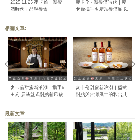
2025.11.25 麥卡倫「新餐
麥卡倫 • 新餐酒時代｜麥
酒時代」品酩餐會
卡倫攜手名廚系餐酒館 以
共享演繹輕鬆寫意的美味
靈魂
相關文章:
麥卡倫甜蜜新浪潮｜攜手5
麥卡倫甜蜜新浪潮｜盤式
主廚 展演盤式甜點新風貌
甜點與台灣風土的和合共
鳴
最新文章 :