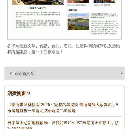
各單元最新文章、食譜、食記、遊記、生活與閱讀隨筆以及活動
和講座訊息，第一手完整掌握！
消費櫥窗
《臺灣米其林指南 2026》完整名單揭曉 臺灣餐飲大放異彩，9
家餐廳首獲一星肯定 2家新進二星餐廳
日本威士忌新地標啟動：富良詩FURALISS蒸餾所正式動工，預
計2029年開幕